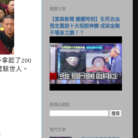
精選文章
【東森新聞 關鍵時刻】生死自由
預言圓寂十天相貌神變 成就金剛
不壞身之謎！？
拿起了200
驚駭世人。
搜尋此網誌
熱門文章