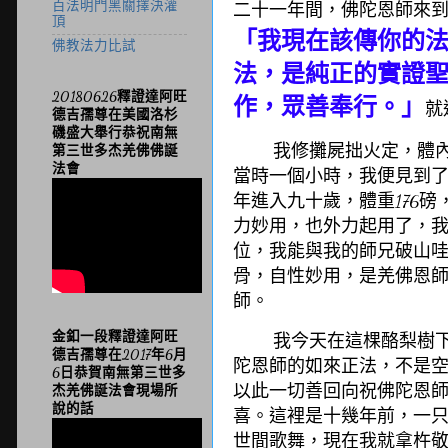
百法明門黑關擇決灌
二十一年間，佛陀恩師來
頂
「我現在該傳你的
佛教法力比試
法，是純正的實證
20180626釋證達阿旺
作，眾善奉行。」
就
德吉孺尊在美國洛杉
磯盛大舉行恭祝南無
我修攤屍拙火定，體內火溫
第三世多杰羌佛佛誕
法會
當時一個小時，我便見到
年進入九十歲，體重176
力妙用，也外力起用了，我
位，我能與我的師兄破山
骨，自性妙用，是羌佛恩
師。
金釦一段釋證達阿旺
我今天在這棵酪梨樹下，
德吉孺尊在2017年6月
陀恩師的如來正法，不是
6日恭賀南無第三世多
以此一切善回向祝佛陀恩
杰羌佛誕法會現場所
說的話
喜。這裡是十幾年前，一
世間歌舞，現在我就拿杵