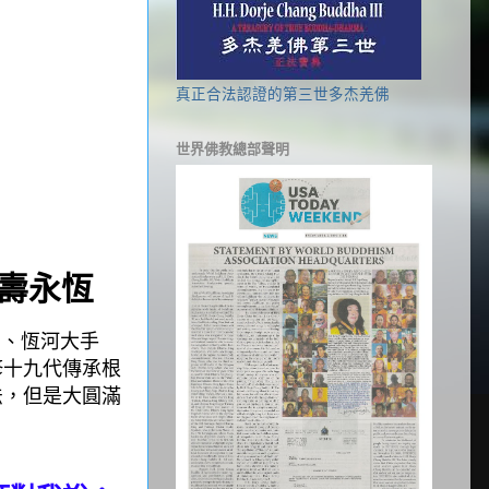
真正合法認證的第三世多杰羌佛
世界佛教總部聲明
壽永恆
、恆河大手
修十九代傳承根
法，但是大圓滿