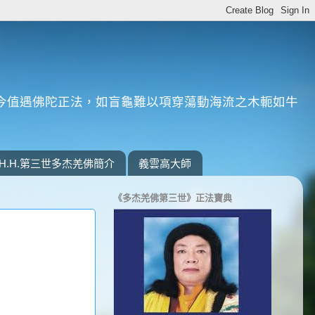
今值遇佛陀正法，如盲龜難以項穿蕩動海流之木軛如牛
H.H.第三世多杰羌佛簡介
義雲高大師
《多杰羌佛第三世》正法寶典