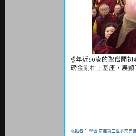
☝年近90歲的聖僧開
磅金剛杵上基座，展顯
張貼者：
學習 南無第三世多杰羌