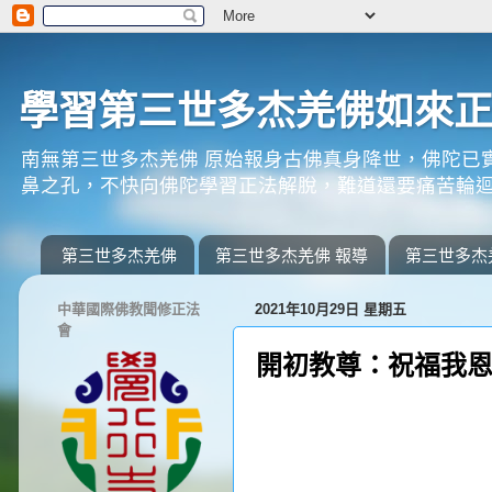
學習第三世多杰羌佛如來
南無第三世多杰羌佛 原始報身古佛真身降世，佛陀已
鼻之孔，不快向佛陀學習正法解脫，難道還要痛苦輪迴
第三世多杰羌佛
第三世多杰羌佛 報導
第三世多杰
中華國際佛教聞修正法
2021年10月29日 星期五
會
開初教尊：祝福我