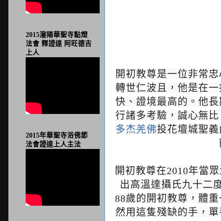
2015瀋陽華聖寺點燈
法會 釋證達 阿旺德吉
上人
開初教尊是一位非常忠
轉世仁波且，他是在一
快、證境最高的。他長
行諸多考驗，誠心無比
多杰羌佛
投花壇城聖義
2015年華聖寺浴佛節
法會證達上人主法
開初教尊在2010年當
出高溫達攝氏九十二度
88歲的開初教尊，體
然用這隻殘缺的手，單