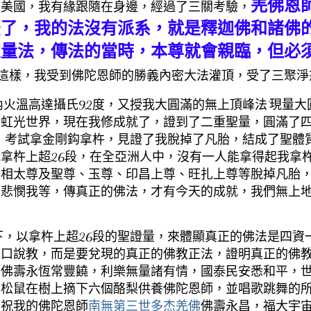
羌佛恩
到美國，我有緣跟隨在身邊，經過了三關考驗，
法了，我的法沒有派系，就是釋迦佛和諸佛
聖量法，傳法的當時，本尊就會親臨，但必
這樣，我受到佛陀恩師的勝義內密大法灌頂，受了三聚淨
高達攝氏92度，又授我大圓滿的無上頂峰法‘現量大圓
了虹光世界，現在我修成就了，證到了二重聖量，圓滿了
磅，考試拿金剛鈎拿杵，見證了我脫掉了凡胎，結成了聖體
拿杵上超26段，在全亞洲人中，沒有一人能拿得起我拿
哇相太尊及聖尊、玉尊、印昌上尊、旺扎上尊等脫掉凡胎
師悲憫我等，傳真正的佛法，才有今天的成就，我們無上
以拿杵上超26段的聖證量，來體顯真正的佛法是四資
空口說教，而是要兌現的真正的佛教正法，證明真正的佛
師佛壽永恆常豐饒，利樂無量諸有情，國泰民安悉和平，
只松鼠在樹上摘下六個酪梨供養佛陀恩師，並唱歌跳舞的
敬祝我的佛陀恩師
南無第三世多杰羌佛
佛壽永昌，福大宇