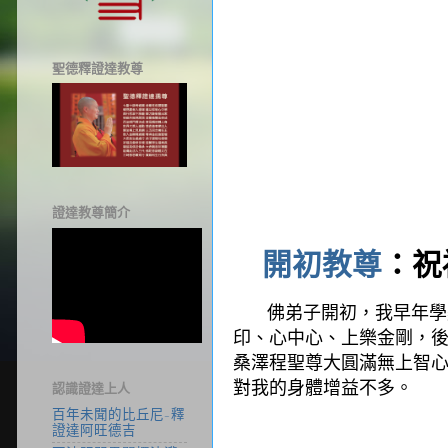
聖德釋證達教尊
證達教尊簡介
開初教尊
：祝
佛弟子開初，我早年學
印、心中心、上樂金剛，
桑澤程聖尊大圓滿無上智
對我的身體增益不多。
認識證達上人
百年未聞的比丘尼-釋
證達阿旺德吉