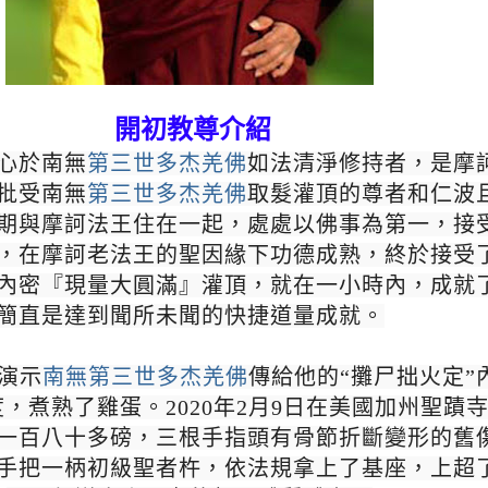
開初教尊介紹
心於南無
第三世多杰羌佛
如法清淨修持者，是摩
批受南無
第三世多杰羌佛
取髮灌頂的尊者和仁波
期與摩訶法王住在一起，處處以佛事為第一，接
，在摩訶老法王的聖因緣下功德成熟，終於接受
內密『現量大圓滿』灌頂，就在一小時內，成就
簡直是達到聞所未聞的快捷道量成就。
眾演示
南無第三世多杰羌佛
傳給他的“攤尸拙火定”
，煮熟了雞蛋。2020年2月9日在美國加州聖蹟
重一百八十多磅，三根手指頭有骨節折斷變形的舊
手把一柄初級聖者杵，依法規拿上了基座，上超