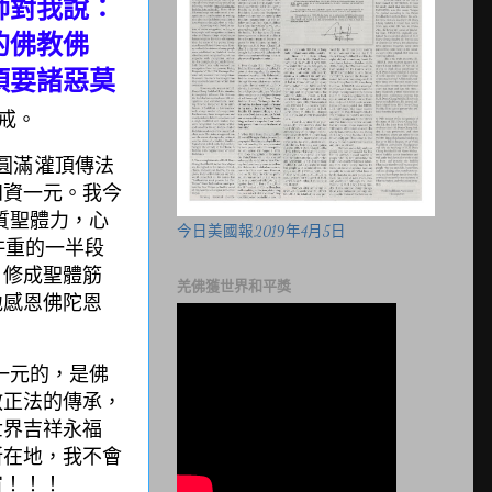
師對我說：
的佛教佛
須要諸惡莫
戒。
滿’灌頂傳法
四資一元。我今
質聖體力，心
今日美國報2019年4月5日
杵重的一半段
，修成聖體筋
羌佛獲世界和平獎
地感恩佛陀恩
一元的，是佛
教正法的傳承，
世界吉祥永福
所在地，我不會
宙！！！