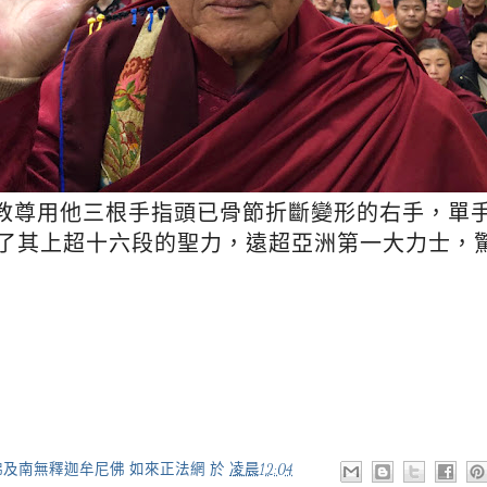
初教尊用他三根手指頭已骨節折斷變形的右手，單手
了其上超十六段的聖力，遠超亞洲第一大力士，
佛及南無釋迦牟尼佛 如來正法網
於
凌晨12:04