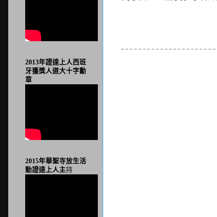
----------------------
2013年證達上人西班
牙獲獎人道大十字勳
章
2015年華聖寺放生活
動證達上人主
持