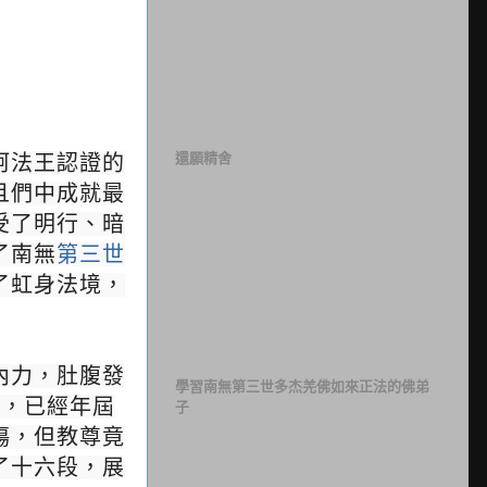
還願精舍
訶法王認證的
且們中成就最
受了明行、暗
了南無
第三世
了虹身法境，
內力，肚腹發
學習南無第三世多杰羌佛如來正法的佛弟
寺，已經年屆
子
傷，但教尊竟
了十六段，展