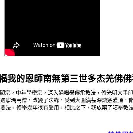
福我的恩師南無第三世多杰羌佛佛
顯宗，中年學密宗，深入過噶舉傳承教法，修光明大手印
後遇寧瑪高僧，改變了法緣，受到大圓滿甚深訣竅灌頂，
心要法，修學幾年很有受用，相比之下，我放棄了噶舉教