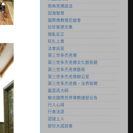
南無羌佛說法
因海聖尊
國際佛教僧尼總會
拉珍聖德文集
撥亂反正
旺扎上尊
法會訊息
第三世多杰羌佛
第三世多杰羌佛文化藝術館
第三世多杰羌佛藝術
第三世多杰羌佛辦公室
第三世多杰羌佛，法界新聞
義雲高大師
聯合國際世界佛教總部公告
行人心得
行者法語
證達上人
部份大成就者