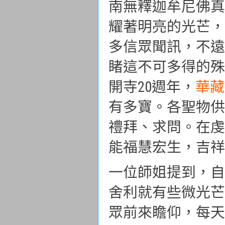
南無釋迦牟尼佛真
耀著明亮的光芒，
多信眾聞訊，不遠
睹這不可多得的殊勝
開寺20週年，
華藏
有多寶。各聖物供
禮拜、求問。在虔
能福慧宏生，吉祥
一位師姐提到，自
舍利就有些微光芒
眾前來瞻仰，每天