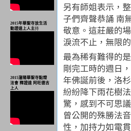
另有師姐表示，整
子們齊聲恭誦 南
2015年華聖寺放生活
敬意。這莊嚴的場
動證達上人主
持
淚流不止，無限的
最為稀有難得的是
剛完工時的週日，
2015瀋陽華聖寺點燈
年佛誕前後，洛
法會 釋證達 阿旺德吉
上人
紛紛降下雨花樹法
驚，感到不可思議
曾公開的殊勝法音
性，加持力如電貫