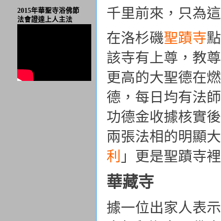
千里前來，只為這
2015年華聖寺浴佛節
法會證達上人主法
在洛杉磯
聖蹟寺
點
該寺有上尊，教尊
更高的大聖德在燃
德，每日均有法師
功德金收據核實後
兩張法相的明顯大
利
」更是聖蹟寺裡
華藏寺
據一位出家人表示