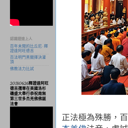
認識證達上人
百年未聞的比丘尼-釋
證達阿旺德吉
百法明門黑關擇決灌
頂
佛教法力比試
20180626釋證達阿旺
德吉孺尊在美國洛杉
磯盛大舉行恭祝南無
第三世多杰羌佛佛誕
法會
正法極為殊勝，