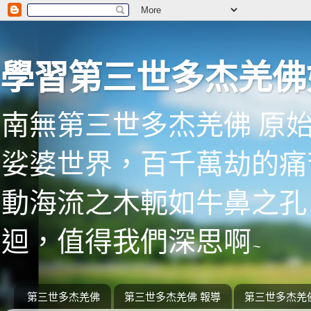
學習第三世多杰羌佛
南無第三世多杰羌佛 原
娑婆世界，百千萬劫的痛
動海流之木軛如牛鼻之孔
迴，值得我們深思啊~
第三世多杰羌佛
第三世多杰羌佛 報導
第三世多杰羌