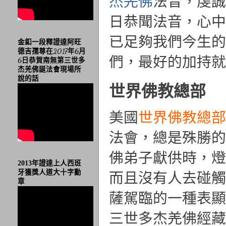
杰羌佛
法音，虔誠
日恭聞法音，心中
已足夠我們今生的
金釦一段釋證達阿旺
德吉孺尊在2017年6月
們，最好的加持就
6日恭賀南無第三世多
杰羌佛誕法會現場所
說的話
世界佛教總部
美國
世界佛教總部
法會，總是殊勝的。
佛弟子獻供時，燈
2013年證達上人西班
牙獲獎人道大十字勳
而且沒有人去碰觸
章
薩駕臨的一種表顯
三世多杰羌佛經藏