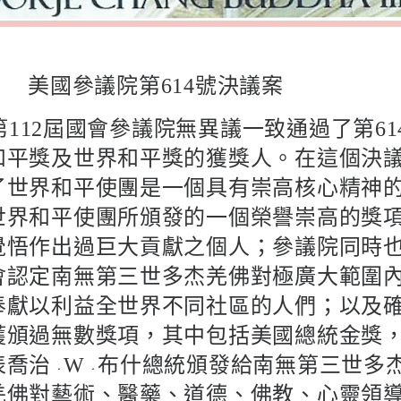
美國參議院第
號決議案
614
第
屆國會參議院無異議一致通過了第
112
61
和平獎及世界和平獎的獲獎人。在這個決
了世界和平使團是一個具有崇高核心精神
世界和平使團所頒發的一個榮譽崇高的獎
覺悟作出過巨大貢獻之個人；參議院同時
會認定南無第三世多杰羌佛對極廣大範圍
奉獻以利益全世界不同社區的人們；以及
獲頒過無數獎項，其中包括美國總統金獎
表喬治
布什總統頒發給南無第三世多
W
羌佛對藝術、醫藥、道德、佛教、心靈領