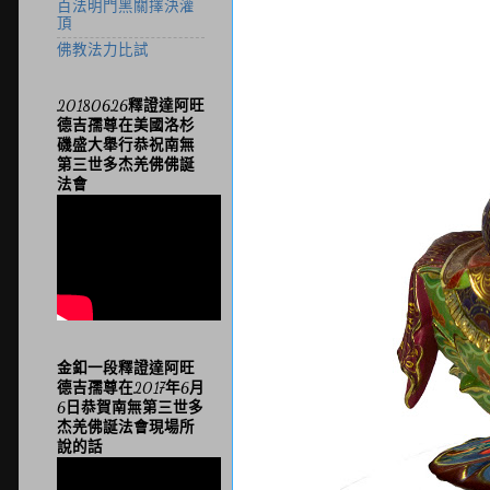
百法明門黑關擇決灌
頂
佛教法力比試
20180626釋證達阿旺
德吉孺尊在美國洛杉
磯盛大舉行恭祝南無
第三世多杰羌佛佛誕
法會
金釦一段釋證達阿旺
德吉孺尊在2017年6月
6日恭賀南無第三世多
杰羌佛誕法會現場所
說的話