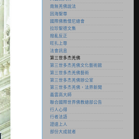
南無羌佛說法
因海聖尊
國際佛教僧尼總會
拉珍聖德文集
撥亂反正
旺扎上尊
法會訊息
第三世多杰羌佛
第三世多杰羌佛文化藝術館
第三世多杰羌佛藝術
第三世多杰羌佛辦公室
第三世多杰羌佛，法界新聞
義雲高大師
聯合國際世界佛教總部公告
行人心得
行者法語
證達上人
部份大成就者