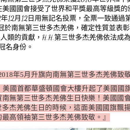
在美國國會接受了世界和平獎最高等級獎的
2
年
12
月
12
日用無記名投票，全票一致通過
冠於南無第三世多杰羌佛，確定性質並表彰
對人類的貢獻，
H.H.
第三世多杰羌佛依法成
冠名身份。
年
月升旗向南無第三世多杰羌佛致
2018
5
，美國首都華盛頓國會大樓升起了美國國
賀南無第三世多杰羌佛生日快樂！美國國
世多杰羌佛生日的時候，這面美國國旗飄
的最高領袖第三世多杰羌佛致敬。』