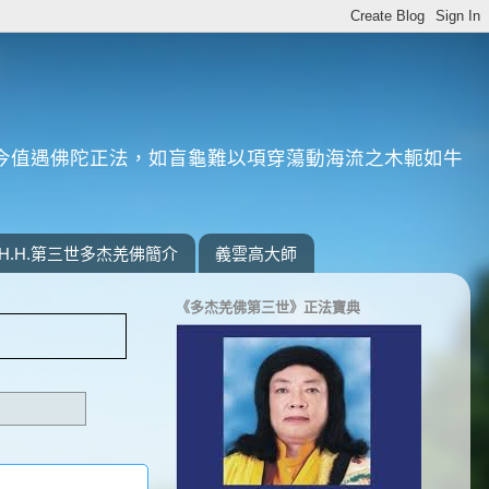
今值遇佛陀正法，如盲龜難以項穿蕩動海流之木軛如牛
H.H.第三世多杰羌佛簡介
義雲高大師
《多杰羌佛第三世》正法寶典