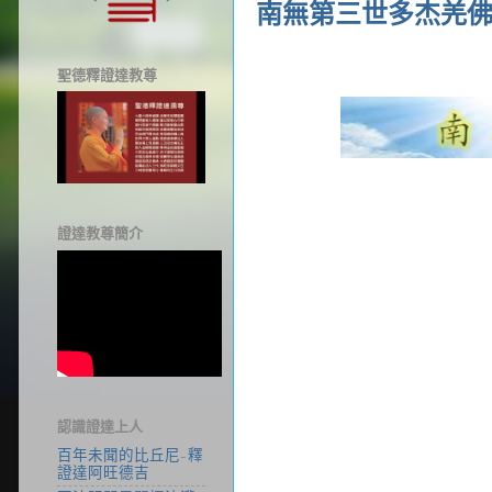
南無第三世多杰羌
聖德釋證達教尊
證達教尊簡介
認識證達上人
百年未聞的比丘尼-釋
證達阿旺德吉