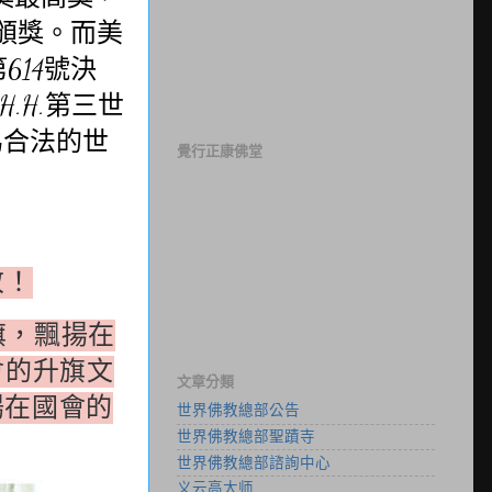
頒獎。而美
第
614
號決
H.H.
第三世
為合法的世
覺行正康佛堂
敬！
旗，飄揚在
會的升旗文
文章分類
揚在國會的
世界佛教總部公告
世界佛教總部聖蹟寺
世界佛教總部諮詢中心
义云高大师