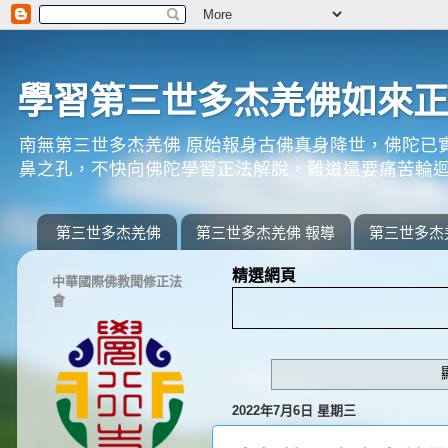
學習第三世多杰羌佛如來
南無第三世多杰羌佛 原始報身古佛真身降世，佛陀已
鼻之孔，不快向佛陀學習正法解脫，難道還要痛苦輪迴
第三世多杰羌佛
第三世多杰羌佛 報導
第三世多杰
精選網頁
中華國際佛教聞修正法
會
2022年7月6日 星期三