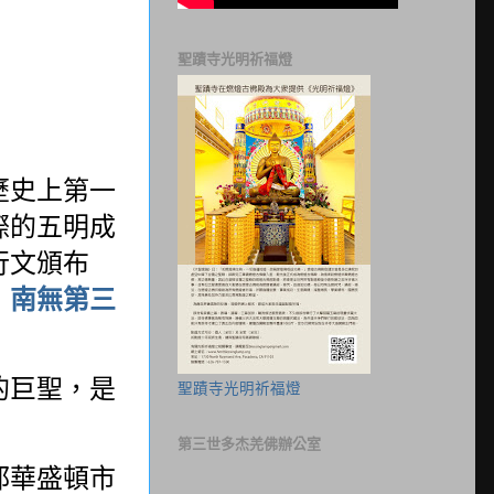
聖蹟寺光明祈福燈
歷史上第一
際的五明成
行文頒布
，
南無第三
的巨聖，是
聖蹟寺光明祈福燈
第三世多杰羌佛辦公室
都華盛頓市