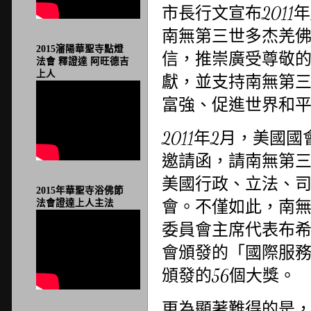
市長行文宣布
2011
年
南無第三世多杰羌
2015瀋陽華聖寺點燈
信，推崇廣受尊敬
法會 釋證達 阿旺德吉
上人
獻，並支持南無第
富強、促進世界和
2011
年
2
月，美國國
邀請函，請南無第
美國行政、立法、
2015年華聖寺浴佛節
會。不僅如此，南
法會證達上人主法
委員會主席代表布
會頒發的「國際服
頒發的
56
個大獎。
更為顯著難得的是