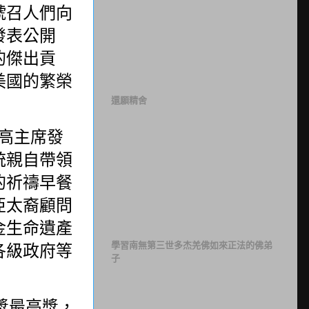
號召人們向
發表公開
的傑出貢
美國的繁榮
還願精舍
高主席發
統親自帶領
的祈禱早餐
亞太裔顧問
金生命遺產
學習南無第三世多杰羌佛如來正法的佛弟
各級政府等
子
獎最高獎，