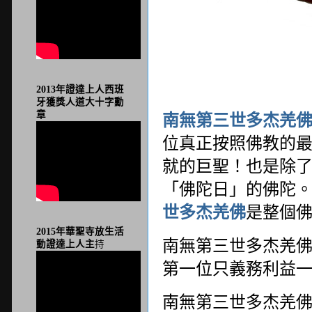
2013年證達上人西班
牙獲獎人道大十字勳
章
南無第三世多杰羌
位真正按照佛教的
就的巨聖！也是除
「佛陀日」的佛陀
世多杰羌佛
是整個
2015年華聖寺放生活
南無第三世多杰羌
動證達上人主
持
第一位只義務利益
南無第三世多杰羌