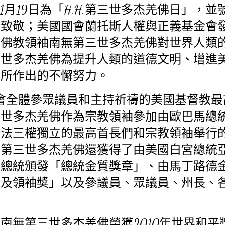
1
月
19
日為「
H.H.
第三世多杰羌佛日」，並
佛致敬；美國國會蘭托斯人權與正義基金會
的佛教領袖南無第三世多杰羌佛對世界人類
三世多杰羌佛為提升人類的道德文明、增進
平所作出的不懈努力。
會全體參眾議員和主持祈禱的美國基督教最
三世多杰羌佛作為宗教領袖參加由歐巴馬總
司法三權獨立的最高首長們和宗教領袖舉行
無第三世多杰羌佛還獲得了由美國白宮總統
希總統頒發「總統金質獎章」、由馬丁路德
務及領袖獎」以及參議員、眾議員、州長、
，南無第三世多杰羌佛榮獲
2010
年世界和平