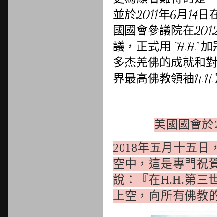
並於
2011
年
6
月
14
日
國國會參議院在
201
議，正式用
“H.H.”
加
多杰羌佛的成就和
界最高佛教領袖
H.H.
美國國會於
年五月十五日
2018
空中，這是專門祝
說：『在
第三
H.H.
上空，向所有佛教