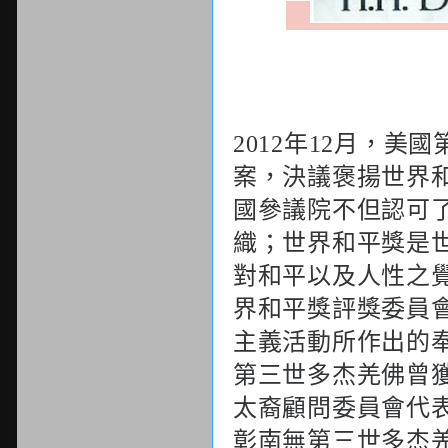
年
月，美國
2012
12
案，決議褒揚世界
國參議院不但認可
織；世界和平獎是
對和平以及人性之
界和平獎評獎委員
主義活動所作出的
第三世多杰羌佛曾
太裔顧問委員會代
彰南無第三世多杰