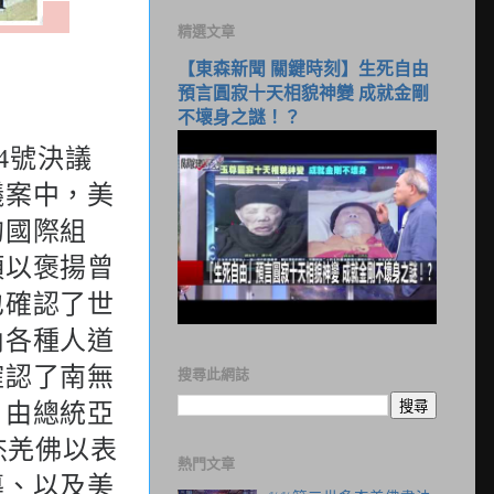
精選文章
【東森新聞 關鍵時刻】生死自由
預言圓寂十天相貌神變 成就金剛
不壞身之謎！？
號決議
4
議案中，美
的國際組
項以褒揚曾
也確認了世
內各種人道
確認了南無
搜尋此網誌
，由總統亞
杰羌佛以表
熱門文章
導、以及美