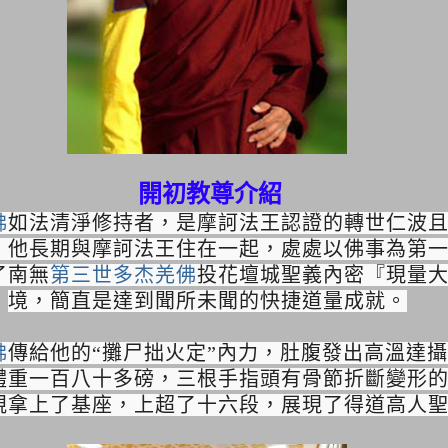
開初教尊介紹
佛
如法清淨修持者，是摩訶法王認證的轉世仁波
。他長期與摩訶法王住在一起，處處以佛事為第
了南無
第三世多杰羌佛
投花壇城聖義內密『現量
境，簡直是達到聞所未聞的快捷道量成就。
佛
傳給他的“攤尸拙火定”內力，肚腹發出高溫達攝氏
，體重一百八十多磅，三根手指頭有骨節折斷變形
規拿上了基座，上超了十六段，展現了得道高人