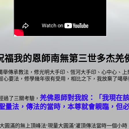
祝福我的恩師南無第三世多杰羌
噶舉傳承教法，修光明大手印、恆河大手印、心中心、上
智心要法，修學幾年很有受用，相比之下，我放棄了噶舉
羌佛恩師對我說：「我現在
經過了三關考驗，
聖量法，傳法的當時，本尊就會親臨，但
圓滿的無上頂峰法‘現量大圓滿’灌頂傳法當時一個小時