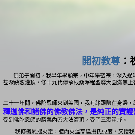
開初教尊
：
佛弟子開初，我早年學顯宗，中年學密宗，深入過
甚深訣竅灌頂，修十九代傳承根桑澤程聖尊大圓滿無上
二十一年間，佛陀恩師來到美國，我有緣跟隨在身邊，
釋迦佛和諸佛的佛教佛法，是純正的實證
受到佛陀恩師的勝義內密大法灌頂，受了三聚淨戒。
我修攤屍拙火定，體內火溫高達攝氏92度，又授我大