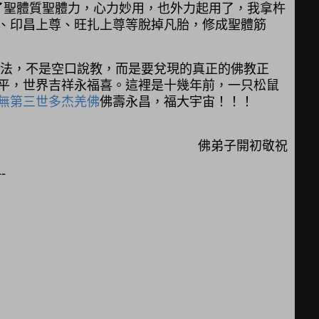
了聖體質聖體力，心力妙用，也外力起用了，我拿杵
尊、印昌上尊、旺扎上尊等脫掉凡胎，修成聖體筋
法，不是空口說教，而是要兌現的真正的佛教正
平，世界吉祥永福喜。這裡是十幾年前，一只松鼠
無第三世多杰羌佛
佛壽永昌，福大宇宙！！！
佛弟子開初敬祝
--