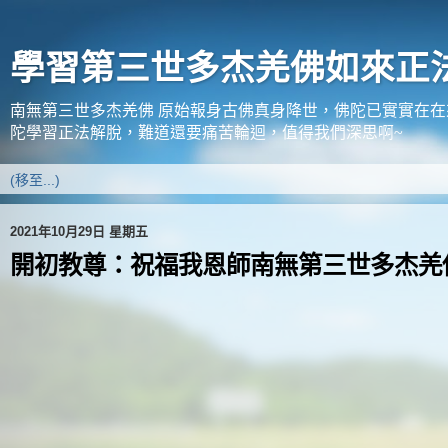
學習第三世多杰羌佛如來正
南無第三世多杰羌佛 原始報身古佛真身降世，佛陀已實實在
陀學習正法解脫，難道還要痛苦輪迴，值得我們深思啊~
2021年10月29日 星期五
開初教尊：祝福我恩師南無第三世多杰羌