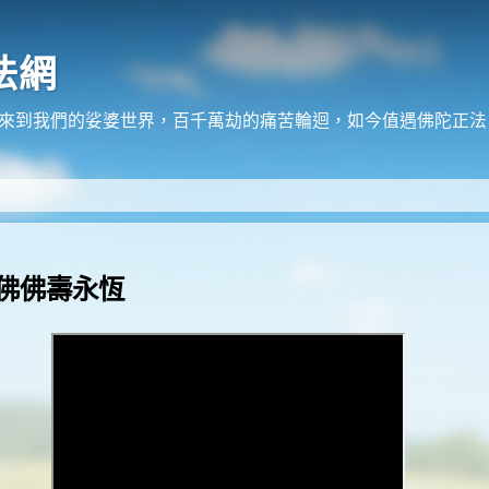
法網
在來到我們的娑婆世界，百千萬劫的痛苦輪迴，如今值遇佛陀正
佛佛壽永恆