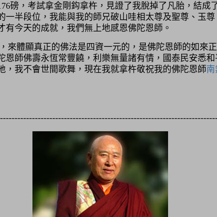
176磅，考試拿金剛鈎拿杵，見證了我脫掉了凡胎，結成
重的一半段位，我能與我的師兄破山哇相太尊及聖尊、玉
才有今天的成就，我們無上地感恩佛陀恩師。
，來體顯真正的佛法是四資一元的，是佛陀恩師的如來正
陀恩師佛壽永恆常豐饒，利樂無量諸有情，國泰民安悉和
地，我不會世間歌舞，現在我就拿杵敬祝我的佛陀恩師
南
---------------------------------------------------------------------------