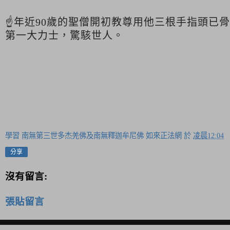
☝年近90歲的聖僧開初教尊用他三根手指頭已
第一大力士，驚駭世人。
學習 南無第三世多杰羌佛及南無釋迦牟尼佛 如來正法網
於
凌晨12:04
分享
沒有留言:
張貼留言