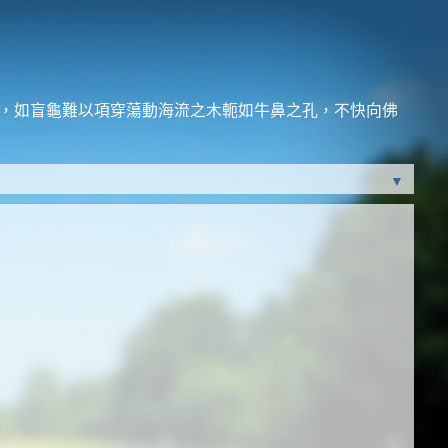
法，如盲龜難以項穿蕩動海流之木軛如牛鼻之孔，不快向佛
▼