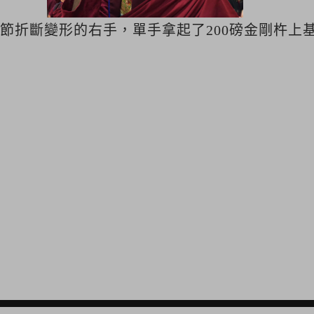
骨節折斷變形的右手，單手拿起了200磅金剛杵