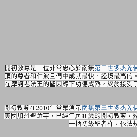
開初教尊是一位非常忠心於南無
第三世多杰羌
頂的尊者和仁波且們中成就最快、證境最高的
在摩訶老法王的聖因緣下功德成熟，終於接受
開初教尊在2010年當眾演示
南無第三世多杰羌
美國加州聖蹟寺，已經年屆88歲的開初教尊
一柄初級聖者杵，依法