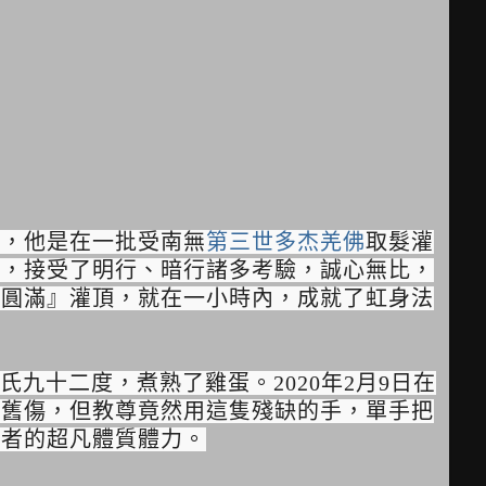
且，他是在一批受南無
第三世多杰羌佛
取髮灌
一，接受了明行、暗行諸多考驗，誠心無比，
大圓滿』灌頂，就在一小時內，成就了虹身法
九十二度，煮熟了雞蛋。2020年2月9日在
的舊傷，但教尊竟然用這隻殘缺的手，單手把
聖者的超凡體質體力。