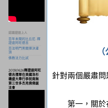
認識證達上人
百年未聞的比丘尼-釋
證達阿旺德吉
百法明門黑關擇決灌
（
頂
佛教法力比試
20180626釋證達阿旺
針對兩個嚴肅問
德吉孺尊在美國洛杉
磯盛大舉行恭祝南無
第三世多杰羌佛佛誕
法會
第一，關於