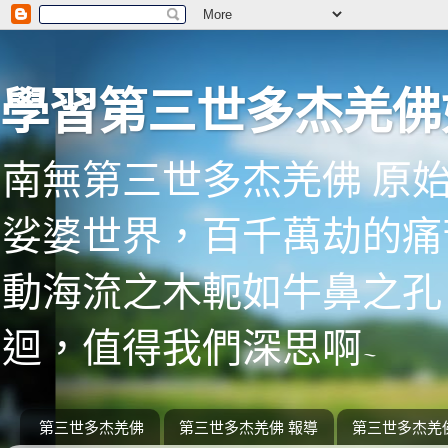
學習第三世多杰羌佛
南無第三世多杰羌佛 原
娑婆世界，百千萬劫的痛
動海流之木軛如牛鼻之孔
迴，值得我們深思啊~
第三世多杰羌佛
第三世多杰羌佛 報導
第三世多杰羌