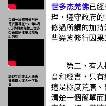
世多杰羌佛
已經
理，遵守政府的
金釦一段釋證達阿旺
德吉孺尊在2017年6月
修過所謂的加持
6日恭賀南無第三世多
杰羌佛誕法會現場所
些違背修行因果
說的話
第二，有人
音和經書，只有
2013年證達上人西班
牙獲獎人道大十字勳
這是極度荒唐、
章
清楚一個簡單而