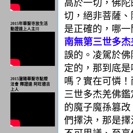
高於一切，佛陀
切，絕非菩薩、
2015年華聖寺放生活
是正確的，哪一
動證達上人主
持
南無第三世多杰
誤的。凌駕於佛
定的，那到底是
嗎？實在可憐！
2015瀋陽華聖寺點燈
法會 釋證達 阿旺德吉
上人
三世多杰羌佛鑑
的魔子魔孫篡改
們擇決，那是擇
不可思議、至高