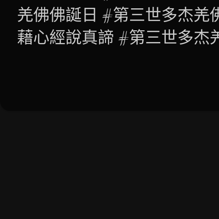
羌佛佛誕日 #第三世多杰羌
藉心經說真諦 #第三世多杰