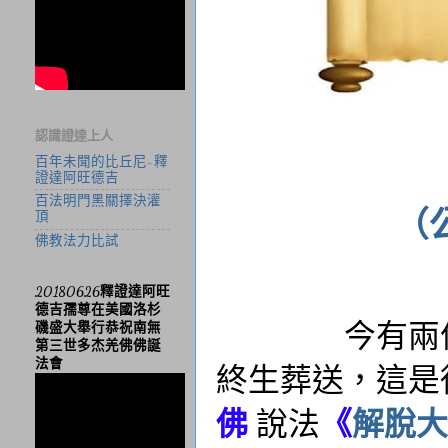
認識證達上人
百年未聞的比丘尼-釋
證達阿旺德吉
百法明門黑關擇決灌
（
頂
佛教法力比試
20180626釋證達阿旺
德吉孺尊在美國洛杉
今有兩件邪惡
磯盛大舉行恭祝南無
第三世多杰羌佛佛誕
法會
終生葬送，這是
佛
說法
《
解脫大