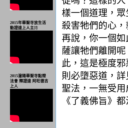
樣一個道理，眾
殺害牠們的心，
2015年華聖寺放生活
動證達上人主
持
再說，你一個如
薩讓牠們離開呢
此，這是極度邪
則必墮惡道，詳
2015瀋陽華聖寺點燈
法會 釋證達 阿旺德吉
聖法，一無受用
上人
《了義佛旨》都