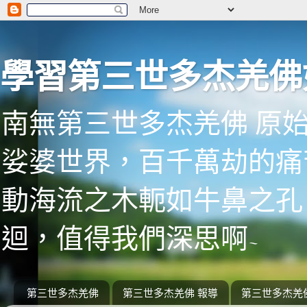
學習第三世多杰羌佛
南無第三世多杰羌佛 原
娑婆世界，百千萬劫的痛
動海流之木軛如牛鼻之孔
迴，值得我們深思啊~
第三世多杰羌佛
第三世多杰羌佛 報導
第三世多杰羌