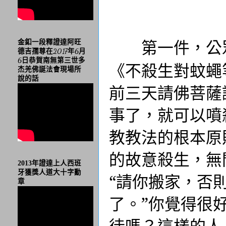
第一件，公
金釦一段釋證達阿旺
德吉孺尊在2017年6月
6日恭賀南無第三世多
《不殺生對蚊蠅
杰羌佛誕法會現場所
說的話
前三天請佛菩薩
事了，就可以噴
教教法的根本原
的故意殺生，無
2013年證達上人西班
牙獲獎人道大十字勳
“請你搬家，否
章
了。”你覺得很
徒嗎？這樣的人