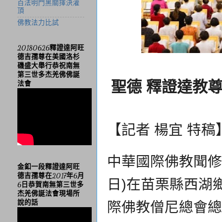
百法明門黑關擇決灌
頂
佛教法力比試
20180626釋證達阿旺
德吉孺尊在美國洛杉
磯盛大舉行恭祝南無
第三世多杰羌佛佛誕
聖德 釋證達教
法會
【記者 楊宜 特稿
中華國際佛教聞修正
金釦一段釋證達阿旺
德吉孺尊在2017年6月
日)在苗栗縣西湖
6日恭賀南無第三世多
杰羌佛誕法會現場所
說的話
際佛教僧尼總會總