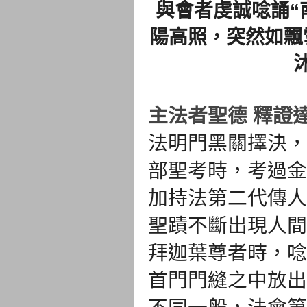
與會者虔誠唸誦“
陽高照，突然如飄
主法者聖德 釋證
法明門黑關擇決，
部聖考時，考過金
加持法第二代傳人
聖蹟不斷出現人間
拜迦葉尊者時，唸
首門門縫之中放出