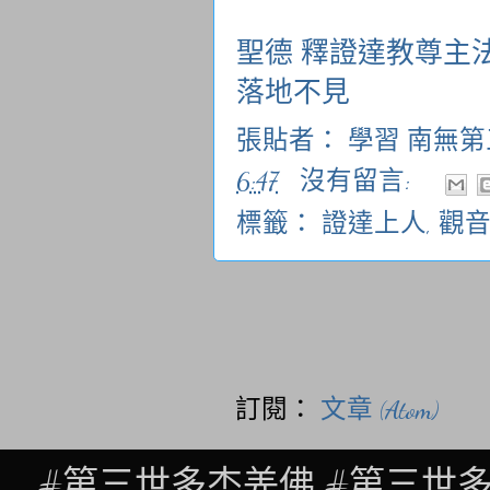
聖德 釋證達教尊主
落地不見
張貼者：
學習 南無
6:47
沒有留言:
標籤：
證達上人
,
觀
訂閱：
文章 (Atom)
#第三世多杰羌佛 #第三世