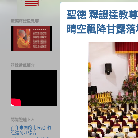
聖德 釋證達教
聖德釋證達教尊
晴空飄降甘露落
證達教尊簡介
認識證達上人
百年未聞的比丘尼-釋
證達阿旺德吉