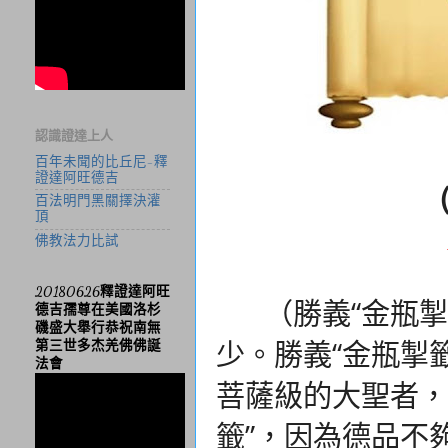
認識證達上人
百年未聞的比丘尼-釋
證達阿旺德吉
百法明門黑關擇決灌
頂
佛教法力比試
20180626釋證達阿旺
（勝義“金瓶掣
德吉孺尊在美國洛杉
磯盛大舉行恭祝南無
少。
勝義“金瓶掣
第三世多杰羌佛佛誕
法會
菩薩級的大聖者，
籤”，因為德品不