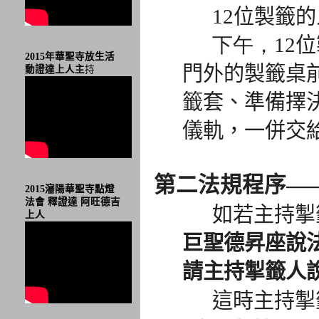
12位製籤的
下午，
12
2015年華聖寺放生活
門外的製籤桌
動證達上人主
持
籤套、
準備擇
儀軌，
一併交
第二法規程序—
2015瀋陽華聖寺點燈
法會 釋證達 阿旺德吉
如若主持掣籤
上人
巨聖德昇座說
請主持掣籤人
這時主持掣籤