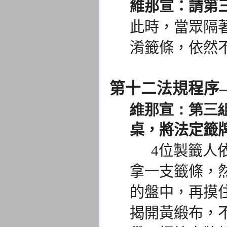
維那宣：請第
此時，當眾隔
淆籤條，
依然
第十二法規程序
維那宣：第三
桌，
將法定籤
4位製籤人依
拿一支籤條，
的盤中，
再摸
揭開黃緞布，