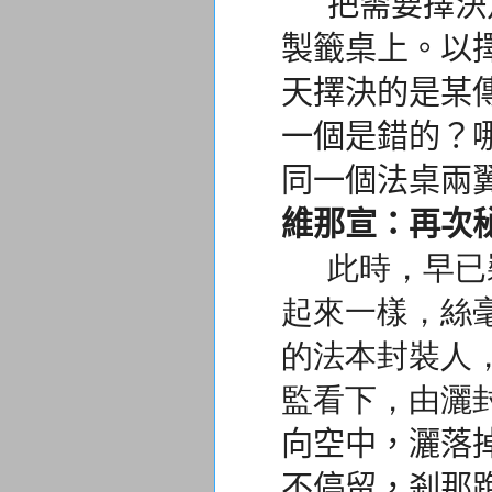
把需要擇決定
製籤桌上。
以
天擇決的是某
一個是錯的？
同一個法桌兩
維那宣：再次
此時，早已裝
起來一樣，
絲
的法本封裝人
監看下，
由灑
向空中，
灑落
不停留，
剎那