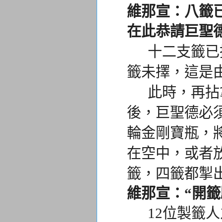
維那宣：八籤
在此恭請巨聖
十二支籤已擇
籤未擇，
這是
此時，再拈拿
後，
巨聖德必
輪金剛寶瓶，
在空中，
或者
籤，
四籤都掣
維那宣：“開
12位製籤人