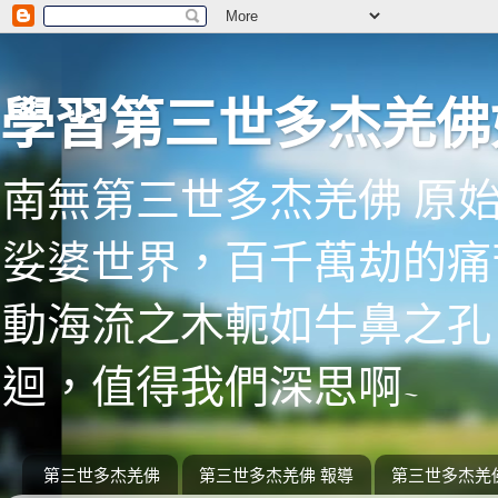
學習第三世多杰羌佛
南無第三世多杰羌佛 原
娑婆世界，百千萬劫的痛
動海流之木軛如牛鼻之孔
迴，值得我們深思啊~
第三世多杰羌佛
第三世多杰羌佛 報導
第三世多杰羌