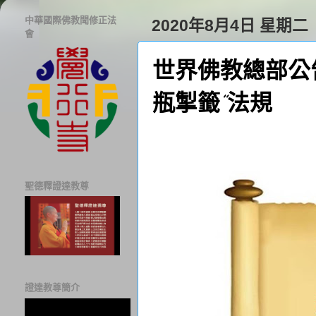
中華國際佛教聞修正法
2020年8月4日 星期二
會
世界佛教總部公告
瓶掣籤”法規
聖德釋證達教尊
證達教尊簡介