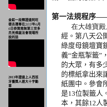
第一法規程序—
金釦一段釋證達阿旺
德吉孺尊在2017年6月
在大雄寶殿上
6日恭賀南無第三世多
杰羌佛誕法會現場所
經。
第八天公
說的話
綠度母鏡壇寶
義“金瓶掣籤
的大眾，有多少
的標紙拿出來
2013年證達上人西班
牙獲獎人道大十字勳
紙團中。
參會
章
是13位製籤人
本，其餘12人