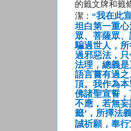
的籤文牌和籤
我在此
潔：
“
坦白第一重心
眾、菩薩眾、
騙過世人，所
過邪惡法，
只
法理，總義是
語言嘗有過之
頂。我作為本
佛諸聖宣誓，
不應，若無妄
籤’，
所擇法義
誠祈願，
奉行