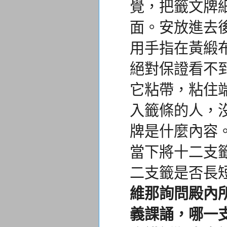
覺，
把籤文牌
面。安放進去
用手指在黃緞
絕對保證看不
它粘帶，粘住
入籤條的人，
牌是什麼內容
當下將十二支
二支籤是否長
維那詢問殿內
義課誦，
哪一