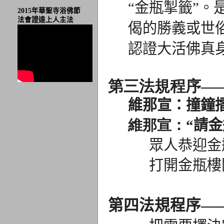
“金瓶掣籤”。
2015年華聖寺浴佛節
法會證達上人主法
偈的勝義或世
認證大活佛真
第三法規程序
—
維那宣：撞鐘
維那宣：
“請
眾人恭迎金瓶
打開金瓶樓閣
第四法規程序—