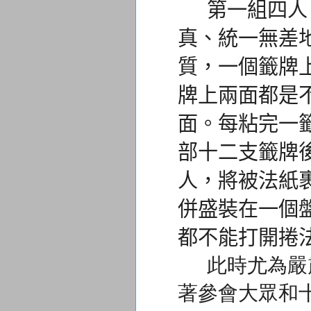
第一組四人，
真、
統一無差
質，
一個籤牌
牌上兩面都是
面。
每粘完一
部十二支籤牌
人，
將被法紙
併盛裝在一個
都不能打開捲
此時尤為嚴肅
著參會大眾和