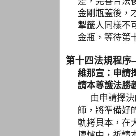
差，完善合法
金剛瓶蓋後，
掣籤人同樣不
金瓶，等待第
第十四法規程序
維那宣：申請
請本尊護法勝義
由申請擇決的
師，
將準備好
軌拷貝本，
在
壇爐中，
祈請