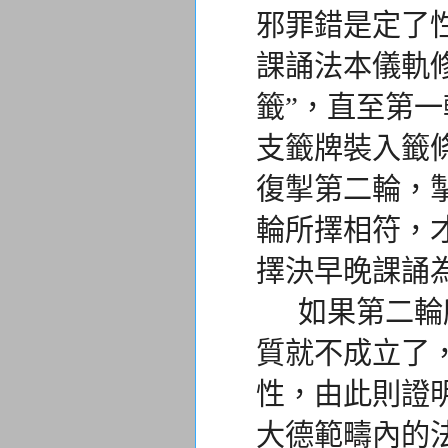
邪罪錯是定了
課誦法本儀軌
籤”，
直至第一
支籤牌裝入籤
復掣第二輪，
輪所擇相符，
擇決早晚課誦
如果第二輪所
質就不成立了
性，由此則證
大德範疇內的