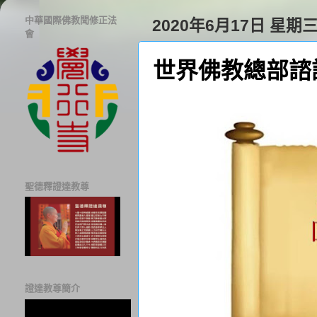
中華國際佛教聞修正法
2020年6月17日 星期
會
世界佛教總部諮詢
聖德釋證達教尊
證達教尊簡介