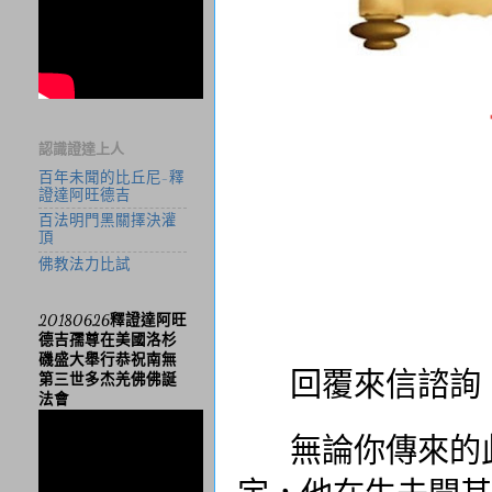
認識證達上人
百年未聞的比丘尼-釋
證達阿旺德吉
百法明門黑關擇決灌
頂
佛教法力比試
20180626釋證達阿旺
德吉孺尊在美國洛杉
磯盛大舉行恭祝南無
回覆來信諮詢
第三世多杰羌佛佛誕
法會
無論你傳來的此