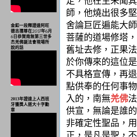
定，他在生未聞其
師，他燒出很多堅
舍論巨匠遍能大師
金釦一段釋證達阿旺
德吉孺尊在2017年6月
菩薩的道場修塔，
6日恭賀南無第三世多
杰羌佛誕法會現場所
舊址去修，正果法
說的話
於你傳來的這位是
不具格宣傳，再退
點供奉的任何事物
入的，南無
羌佛
法
2013年證達上人西班
牙獲獎人道大十字勳
供宣，無論是誰的
章
非確定性聖品，用
正，是凡是聖，不