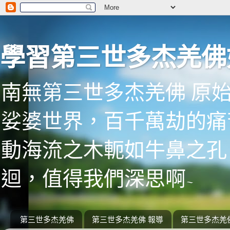
學習第三世多杰羌佛
南無第三世多杰羌佛 原
娑婆世界，百千萬劫的痛
動海流之木軛如牛鼻之孔
迴，值得我們深思啊~
第三世多杰羌佛
第三世多杰羌佛 報導
第三世多杰羌