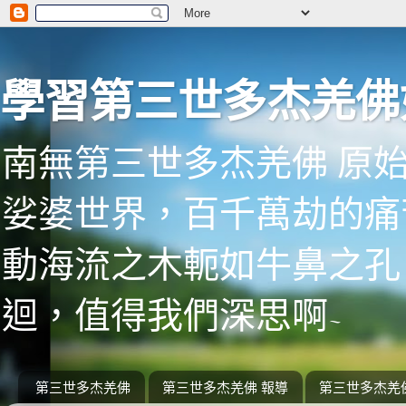
學習第三世多杰羌佛
南無第三世多杰羌佛 原
娑婆世界，百千萬劫的痛
動海流之木軛如牛鼻之孔
迴，值得我們深思啊~
第三世多杰羌佛
第三世多杰羌佛 報導
第三世多杰羌