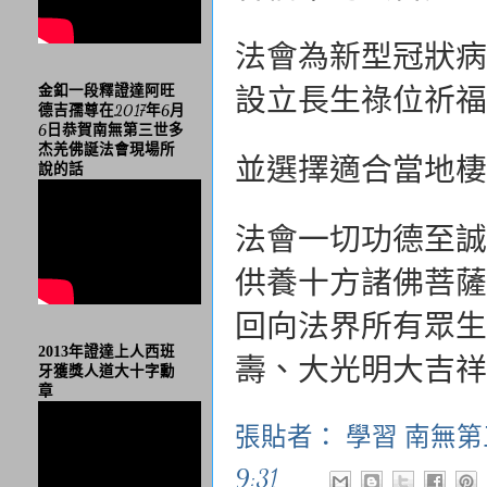
法會為新型冠狀病
金釦一段釋證達阿旺
設立長生祿位祈福
德吉孺尊在2017年6月
6日恭賀南無第三世多
杰羌佛誕法會現場所
並選擇適合當地棲
說的話
法會一切功德至誠
供養十方諸佛菩薩
回向法界所有眾生
2013年證達上人西班
壽、大光明大吉祥
牙獲獎人道大十字勳
章
張貼者：
學習 南無
9:31