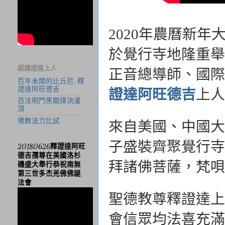
2020年農曆新
於覺行寺地隆重舉
認識證達上人
正音總導師、國際
百年未聞的比丘尼-釋
證達阿旺德吉
證達阿旺德吉
上人
百法明門黑關擇決灌
頂
佛教法力比試
來自美國、中國大
子盛裝齊聚覺行寺
20180626釋證達阿旺
德吉孺尊在美國洛杉
拜諸佛菩薩，梵唄
磯盛大舉行恭祝南無
第三世多杰羌佛佛誕
法會
聖德教尊釋證達上
會信眾均法喜充滿