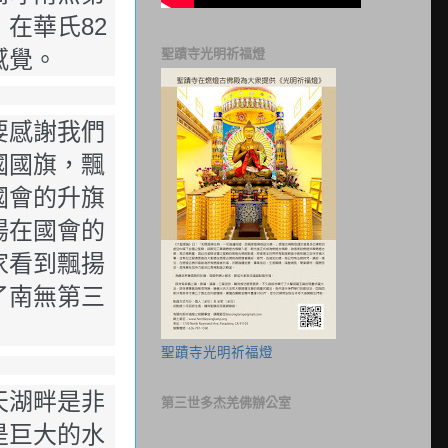
在華氏82
聖蹟寺光明祈福燈
感覺。
要感謝我們
國國旗，飄
國會的升旗
揚在國會的
家看到飄揚
了南無第三
聖蹟寺光明祈福燈
天湖畔是非
第三世多杰羌佛辦公室
是巨大的水