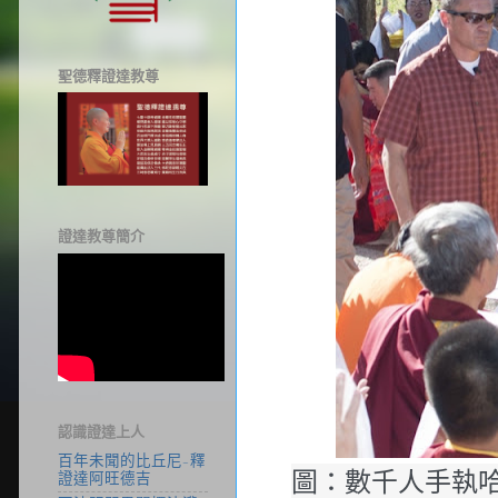
聖德釋證達教尊
證達教尊簡介
認識證達上人
百年未聞的比丘尼-釋
圖：數千人手執
證達阿旺德吉