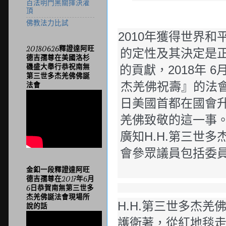
百法明門黑關擇決灌
頂
佛教法力比試
2010年獲得世界
20180626釋證達阿旺
的定性及其決定是正
德吉孺尊在美國洛杉
磯盛大舉行恭祝南無
的貢獻，2018年
第三世多杰羌佛佛誕
杰羌佛祝壽』的法會
法會
日美國首都在國會升
羌佛致敬的這一事
廣知H.H.第三世
會參眾議員包括委員
金釦一段釋證達阿旺
德吉孺尊在2017年6月
6日恭賀南無第三世多
杰羌佛誕法會現場所
H.H.第三世多杰
說的話
護衛著，從紅地毯