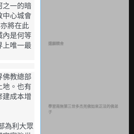
河之一的暗
教中心城會
“亦將在此
城內是何等
還願精舍
界上唯一最
界佛教總部
土地。也有
修建成本增
學習南無第三世多杰羌佛如來正法的佛弟
子
部為利大眾