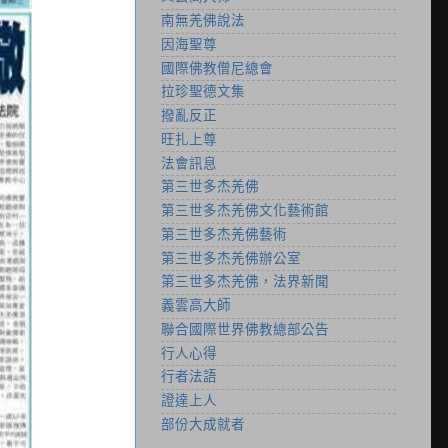
南無羌佛說法
因海聖尊
國際佛教僧尼總會
拉珍聖德文集
撥亂反正
旺扎上尊
法會訊息
第三世多杰羌佛
第三世多杰羌佛文化藝術館
第三世多杰羌佛藝術
第三世多杰羌佛辦公室
第三世多杰羌佛，法界新聞
義雲高大師
聯合國際世界佛教總部公告
行人心得
行者法語
證達上人
部份大成就者