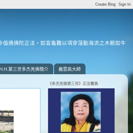
今值遇佛陀正法，如盲龜難以項穿蕩動海流之木軛如牛
H.H.第三世多杰羌佛簡介
義雲高大師
《多杰羌佛第三世》正法寶典