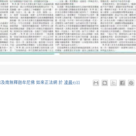
佛及南無釋迦牟尼佛 如來正法網
於
凌晨4:03