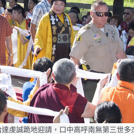
哈達虔誠跪地迎請，口中高呼南無第三世多