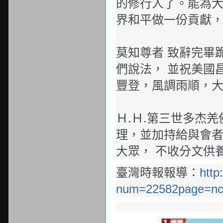
的修行人了。能為
界和平做一份貢獻
莫知尊者 致辭完畢
們說法， 並祝美國
豐登，風調雨順，
Ｈ.Ｈ.第三世多杰
理，並加持給與會者
大眾， 不收分文供
臺灣時報報導：
http
num=22582page=nc