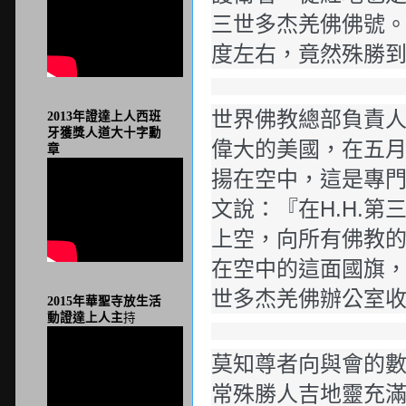
三世多杰羌佛佛號。
度左右，竟然殊勝
世界佛教總部負責
2013年證達上人西班
牙獲獎人道大十字勳
偉大的美國，在五
章
揚在空中，這是專
文說：『在H.H.
上空，向所有佛教
在空中的這面國旗
世多杰羌佛辦公室
2015年華聖寺放生活
動證達上人主
持
莫知尊者向與會的
常殊勝人吉地靈充