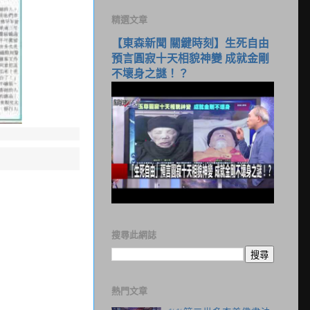
精選文章
【東森新聞 關鍵時刻】生死自由
預言圓寂十天相貌神變 成就金剛
不壞身之謎！？
搜尋此網誌
熱門文章