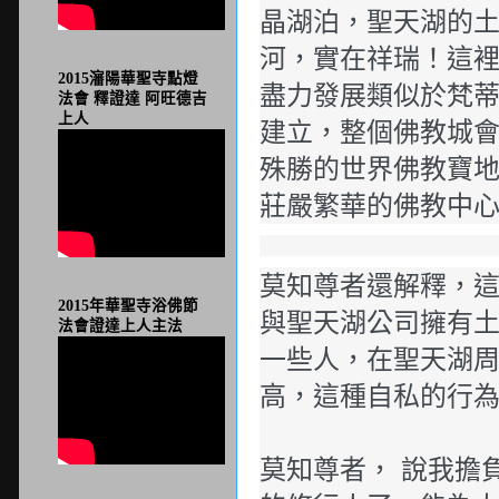
晶湖泊，聖天湖的
河，實在祥瑞！這
2015瀋陽華聖寺點燈
盡力發展類似於梵蒂
法會 釋證達 阿旺德吉
上人
建立，整個佛教城
殊勝的世界佛教寶
莊嚴繁華的佛教中
莫知尊者還解釋，
2015年華聖寺浴佛節
與聖天湖公司擁有
法會證達上人主法
一些人，在聖天湖
高，這種自私的行
莫知尊者， 說我擔