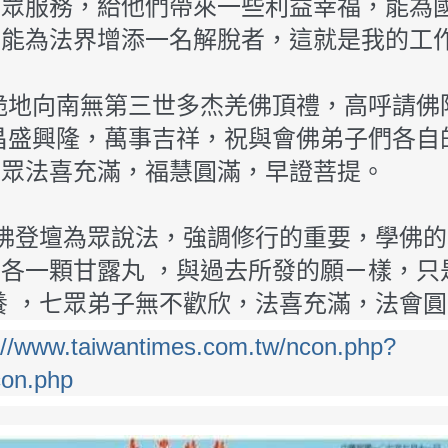
大眾服務，給他們帶來一些利益幸福，能為
，能為法界增添一名解脫者，這就是我的工
跪地向南無第三世多杰羌佛頂禮，高呼請佛
昌盛興隆，萬事吉祥，祝與會佛弟子們各自
大眾法喜充滿，福慧圓滿，早證菩提。
羌佛登壇為眾說法，強調修行的重要，學佛
各一顆甘露丸 ，與過去所發的願ㄧ樣，只
養 ，七眾弟子無不歡欣，法喜充滿，法會
://www.taiwantimes.com.tw/ncon.php?
on.php