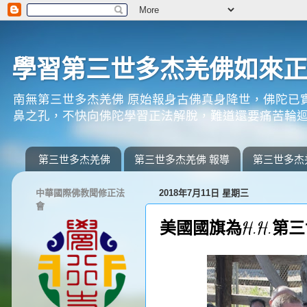
學習第三世多杰羌佛如來
南無第三世多杰羌佛 原始報身古佛真身降世，佛陀已
鼻之孔，不快向佛陀學習正法解脫，難道還要痛苦輪迴
第三世多杰羌佛
第三世多杰羌佛 報導
第三世多杰
中華國際佛教聞修正法
2018年7月11日 星期三
會
美國國旗為H.H.第三