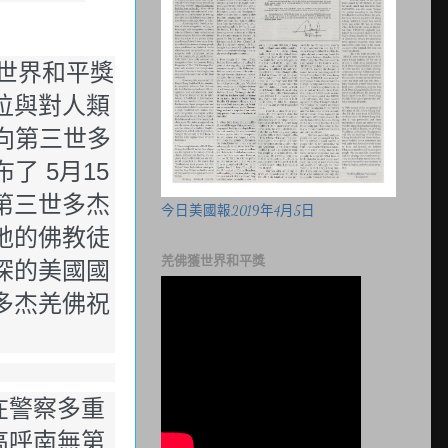
立世界和平獎
位與對人類
『向第三世多
 5月15
第三世多杰
今日美國報2019年4月5日
地的佛教徒
羌佛獲世界和平獎
深的美國國
多杰羌佛祝
在警察多重
高呼南無第