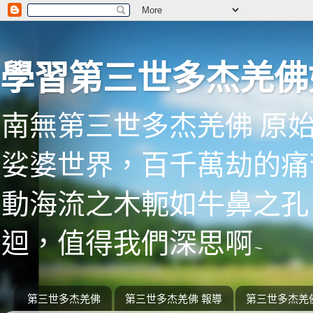
學習第三世多杰羌佛
南無第三世多杰羌佛 原
娑婆世界，百千萬劫的痛
動海流之木軛如牛鼻之孔
迴，值得我們深思啊~
第三世多杰羌佛
第三世多杰羌佛 報導
第三世多杰羌