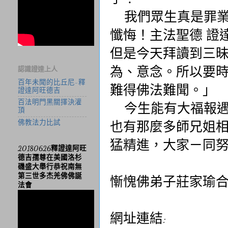
我們眾生真是罪業
懺悔！主法聖德 證
但是今天拜讀到三
為、意念。所以要
認識證達上人
百年未聞的比丘尼-釋
難得佛法難聞。」
證達阿旺德吉
百法明門黑關擇決灌
今生能有大福報遇
頂
佛教法力比試
也有那麼多師兄姐
猛精進，大家ㄧ同
20180626釋證達阿旺
德吉孺尊在美國洛杉
磯盛大舉行恭祝南無
第三世多杰羌佛佛誕
慚愧佛弟子莊家瑜
法會
網址連結: