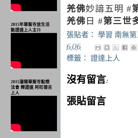
羌佛
妙諳五明
#
羌佛
日
#
第三世
2015年華聖寺放生活
動證達上人主
持
張貼者：
學習 南無
6:06
標籤：
證達上人
沒有留言:
2015瀋陽華聖寺點燈
法會 釋證達 阿旺德吉
上人
張貼留言