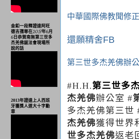
中華國際佛教聞修正
金釦一段釋證達阿旺
德吉孺尊在2017年6月
6日恭賀南無第三世多
還願精舍FB
杰羌佛誕法會現場所
說的話
第三世多杰羌佛辦
#H.H.
第三世多
杰羌佛
辦公室
#
2013年證達上人西班
牙獲獎人道大十字勳
多杰羌佛第三世
章
杰羌佛
獲得世界
世多杰羌佛
返老