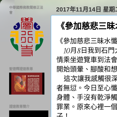
中華國際佛教聞修正法
2017年11月14日 星期
會
《參加慈悲三昧
《參加慈悲三昧水
10月8日我到石門
情乘坐遊覽車到法
開始頭暈、腳酸和
聖德釋證達教尊
這次讓我感觸很深
者無愆。今日至心懺
身體、手沒有乾淨觸
罪業。原來心裡一
證達教尊簡介
子！