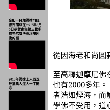
金釦一段釋證達阿旺
德吉孺尊在2017年6月
6日恭賀南無第三世多
杰羌佛誕法會現場所
說的話
從因海老和尚圓
至高釋迦摩尼佛
2013年證達上人西班
也有
2000
多年。
牙獲獎人道大十字勳
章
者浩如煙海，而
學佛不受用，道