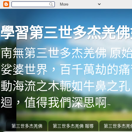
學習第三世多杰羌佛
南無第三世多杰羌佛 原
娑婆世界，百千萬劫的痛
動海流之木軛如牛鼻之孔
迴，值得我們深思啊~
第三世多杰羌佛
第三世多杰羌佛 報導
第三世多杰羌