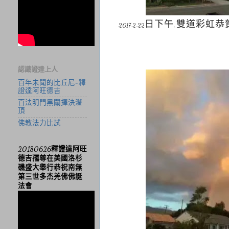
日下午
,
雙道彩虹恭
2017.2.22
認識證達上人
百年未聞的比丘尼-釋
證達阿旺德吉
百法明門黑關擇決灌
頂
佛教法力比試
20180626釋證達阿旺
德吉孺尊在美國洛杉
磯盛大舉行恭祝南無
第三世多杰羌佛佛誕
法會