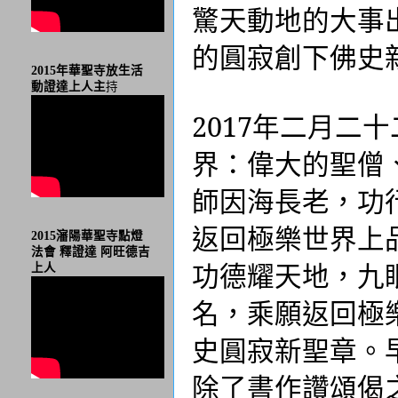
驚天動地的大事
的圓寂創下佛史
2015年華聖寺放生活
動證達上人主
持
2017
年二月二十
界：偉大的聖僧
師因海長老，功
返回極樂世界上
2015瀋陽華聖寺點燈
法會 釋證達 阿旺德吉
功德耀天地，九
上人
名，乘願返回極
史圓寂新聖章。
除了書作讚頌偈