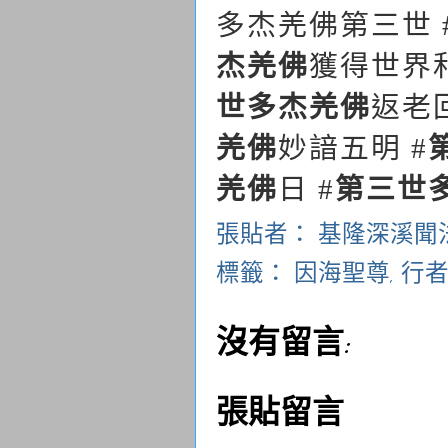
多杰羌佛第三世
杰羌佛
獲得世界
世多杰羌佛
返老
羌佛
妙諳五明
#
羌佛
日
第三世
#
張貼者：
基隆深溪聞
標籤：
因海聖尊
,
行
沒有留言:
張貼留言