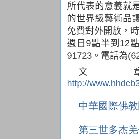
所代表的意義就
的世界級藝術品
免費對外開放，
週日
9
點半到
12
91723
。電話為
(6
文
http://www.hhdcb
中華國際佛教
第三世多杰羌