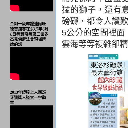
猛的獅子，還有
磅礴，都令人讚歎
金釦一段釋證達阿旺
德吉孺尊在2017年6月
5
公分的空間裡面
6日恭賀南無第三世多
杰羌佛誕法會現場所
雲海等等複雜卻精
說的話
2013年證達上人西班
牙獲獎人道大十字勳
章