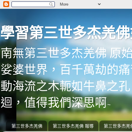
學習第三世多杰羌佛
南無第三世多杰羌佛 原
娑婆世界，百千萬劫的痛
動海流之木軛如牛鼻之孔
迴，值得我們深思啊~
第三世多杰羌佛
第三世多杰羌佛 報導
第三世多杰羌