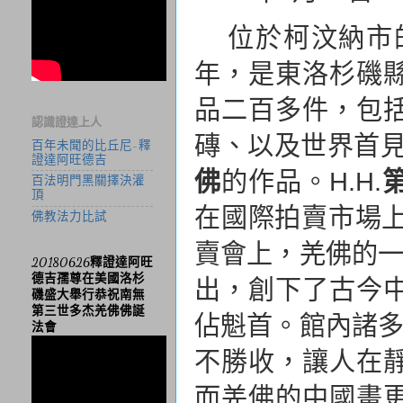
位於柯汶納市
年，是東洛杉磯
品二百多件，包
認識證達上人
磚、以及世界首
百年未聞的比丘尼-釋
證達阿旺德吉
佛
的作品。
H.H.
百法明門黑關擇決灌
頂
在國際拍賣市場
佛教法力比試
賣會上，羌佛的一
20180626釋證達阿旺
德吉孺尊在美國洛杉
出，創下了古今
磯盛大舉行恭祝南無
第三世多杰羌佛佛誕
佔魁首。館內諸多
法會
不勝收，讓人在
而羌佛的中國畫