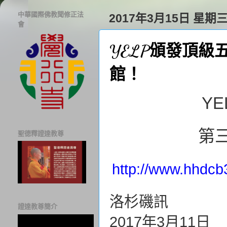
中華國際佛教聞修正法
2017年3月15日 星期
會
YELP頒發頂
館！
YE
第
聖德釋證達教尊
http://www.hhdc
洛杉磯訊
證達教尊簡介
2017
年
3
月
11
日