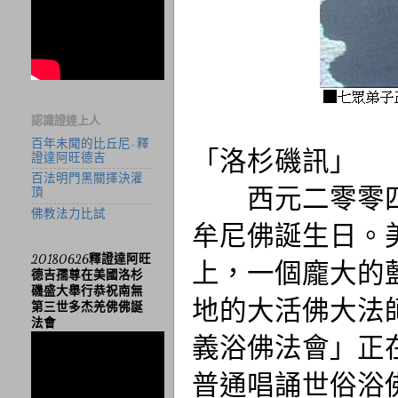
認識證達上人
百年未聞的比丘尼-釋
「洛杉磯訊」
證達阿旺德吉
百法明門黑關擇決灌
西元二零零四
頂
佛教法力比試
牟尼佛誕生日。
20180626釋證達阿旺
上，一個龐大的
德吉孺尊在美國洛杉
磯盛大舉行恭祝南無
地的大活佛大法
第三世多杰羌佛佛誕
法會
義浴佛法會」正
普通唱誦世俗浴