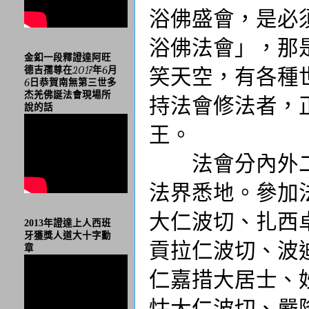
浴佛盛會，是必
浴佛法會」，那
金釦一段釋證達阿旺
笑天空，有各種
德吉孺尊在2017年6月
6日恭賀南無第三世多
杰羌佛誕法會現場所
持法會修法者，
說的話
王。
法會分內外二
法界悉地。參加
大仁波切、扎西
2013年證達上人西班
牙獲獎人道大十字勳
貢拉仁波切、波
章
仁嘉措大居士、
怙大仁波切、嚴