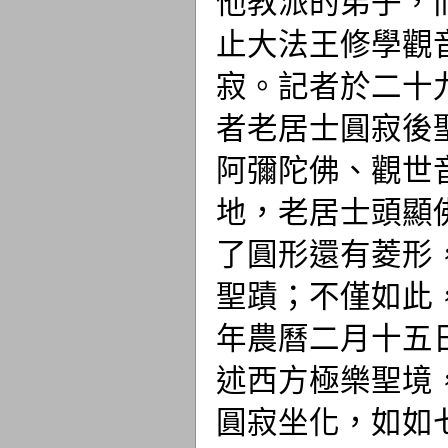
他教派的弟子，
止大法王修學觀
寂。記者於二十
者老居士圓寂後
阿彌陀佛、觀世
地，老居士頭顯
了圓形還有菱形
聖蹟；不僅如此
年農曆二月十五
述西方極樂聖境
圓寂坐化，如如