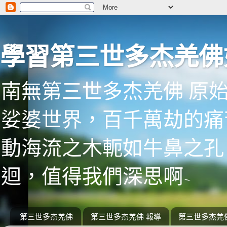
學習第三世多杰羌佛
南無第三世多杰羌佛 原
娑婆世界，百千萬劫的痛
動海流之木軛如牛鼻之孔
迴，值得我們深思啊~
第三世多杰羌佛
第三世多杰羌佛 報導
第三世多杰羌