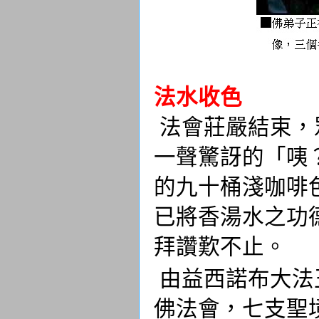
法水收色
法會莊嚴結束，
一聲驚訝的「咦
的九十桶淺咖啡
已將香湯水之功
拜讚歎不止。
由益西諾布大法
佛法會，七支聖