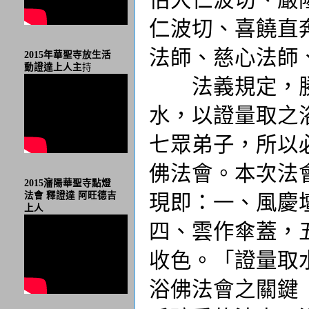
仁波切、喜饒直
法師、慈心法師
2015年華聖寺放生活
動證達上人主
持
法義規定，勝
水，以證量取之
七眾弟子，所以
佛法會。本次法
2015瀋陽華聖寺點燈
現即：一、風慶
法會 釋證達 阿旺德吉
上人
四、雲作傘蓋，
收色。「證量取
浴佛法會之關鍵