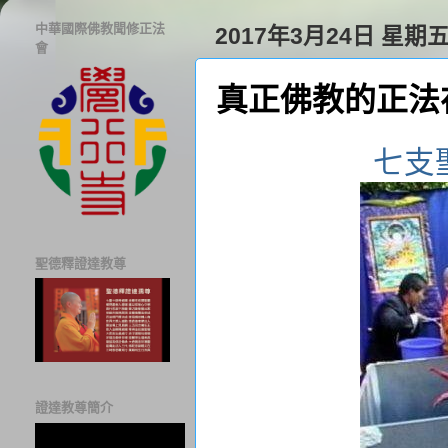
中華國際佛教聞修正法
2017年3月24日 星期
會
真正佛教的正法
七支
聖德釋證達教尊
證達教尊簡介