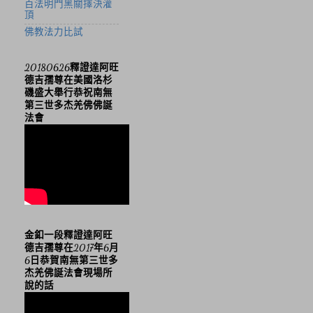
百法明門黑關擇決灌
頂
佛教法力比試
20180626釋證達阿旺
德吉孺尊在美國洛杉
磯盛大舉行恭祝南無
第三世多杰羌佛佛誕
法會
金釦一段釋證達阿旺
德吉孺尊在2017年6月
6日恭賀南無第三世多
杰羌佛誕法會現場所
說的話