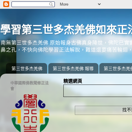
學習第三世多杰羌佛如來正
南無第三世多杰羌佛 原始報身古佛真身降世，佛陀已實
鼻之孔，不快向佛陀學習正法解脫，難道還要痛苦輪迴，
第三世多杰羌佛
第三世多杰羌佛 報導
第三世多杰羌
精選網頁
中華國際佛教聞修正法
會
找不