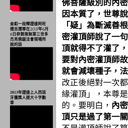
佛菩薩級別的內密
因本質了，世尊說
「疑」為斷滅善根
金釦一段釋證達阿旺
德吉孺尊在2017年6月
密灌頂師說了一句
6日恭賀南無第三世多
杰羌佛誕法會現場所
說的話
頂就得不了灌了，
要對內密灌頂師故
就會減壞種子，法
改正後絕對一次都
緣灌頂」
，本尊是
2013年證達上人西班
牙獲獎人道大十字勳
的。要明白，
內密
章
頂只是過了第一關
不是灌頂師說了算