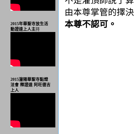
由本尊掌管的擇決
本尊不認
可
。
2015年華聖寺放生活
動證達上人主
持
2015瀋陽華聖寺點燈
法會 釋證達 阿旺德吉
上人