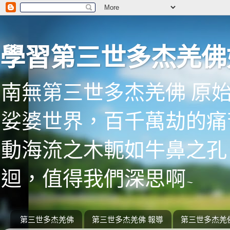
學習第三世多杰羌佛
南無第三世多杰羌佛 原
娑婆世界，百千萬劫的痛
動海流之木軛如牛鼻之孔
迴，值得我們深思啊~
第三世多杰羌佛
第三世多杰羌佛 報導
第三世多杰羌