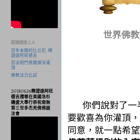
世界佛教
認識證達上人
百年未聞的比丘尼-釋
證達阿旺德吉
百法明門黑關擇決灌
頂
佛教法力比試
20180626釋證達阿旺
德吉孺尊在美國洛杉
你們說對了一半
磯盛大舉行恭祝南無
第三世多杰羌佛佛誕
法會
要歡喜為你灌頂，
同意，就一點希望