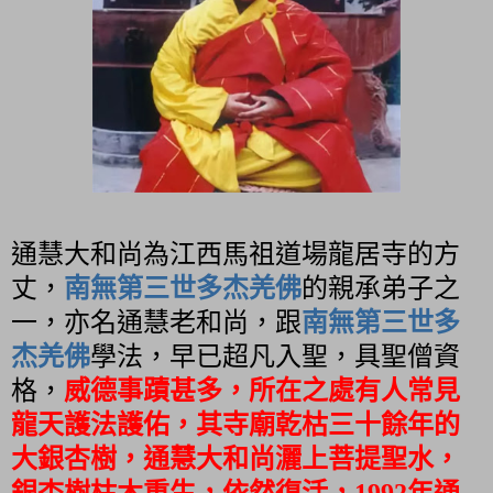
通慧大和尚為江西馬祖道場龍居寺的方
丈，
南無第三世多杰羌佛
的親承弟子之
一，亦名通慧老和尚，跟
南無第三世多
杰羌佛
學法，早已超凡入聖，具聖僧資
格，
威德事蹟甚多，所在之處有人常見
龍天護法護佑，其寺廟乾枯三十餘年的
大銀杏樹，通慧大和尚灑上菩提聖水，
銀杏樹枯木重生，依然復活，
1992
年通