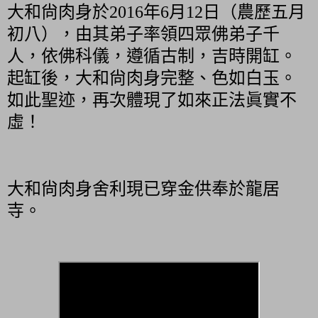
大和尙肉身於
2016
年
6
月
12
日（農歷五月
初八），由其弟子率領四眾佛弟子千
人，依佛科儀，遵循古制，吉時開缸。
起缸後，大和尙肉身完整、色如白玉。
如此聖迹，再次體現了如來正法眞實不
虛！
大和尙肉身舍利現已穿金供奉於龍居
寺。