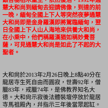
慧大和尚到緬甸去迎請佛像，到達的前
一晚，緬甸全國上下人等突然夜夢通慧
大和尚即是金身羅漢即將駕臨緬甸，翌
日全國上下人山人海地來供養大和尚，
在小乘中，他們稱羅漢猶如稱妙覺菩
薩，可見通慧大和尚是如此了不起的大
聖者。
大和尙於
2013
年
2
月
26
日晚上
8
點
40
分在
龍居寺生死自由而圓寂，世壽
92
年，僧
臘
83
年，戒臘
74
年，是佛教界知名大
德。大和尙示寂後法體裝壇停放於龍居
寺馬祖殿內，幷指示三年後當眾起缸。