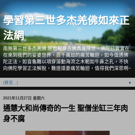
學習第三世多杰羌佛如來正
法網
南無第三世多杰羌佛 原始報身古佛真身降世，佛陀已實實在
在來到我們的娑婆世界，百千萬劫的痛苦輪迴，如今值遇佛
陀正法，如盲龜難以項穿蕩動海流之木軛如牛鼻之孔，不快
向佛陀學習正法解脫，難道還要痛苦輪迴，值得我們深思啊~
▼
2021年11月27日 星期六
通慧大和尚傳奇的一生 聖僧坐缸三年肉
身不腐