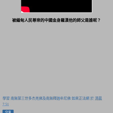
被緬甸人民尊崇的中國金身羅漢他的師父是誰呢？
學習 南無第三世多杰羌佛及南無釋迦牟尼佛 如來正法網
於
清晨
7:51
分享