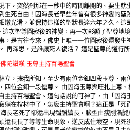
況下，突然剎那在一秒中的時間離開的。要生就
到生死自由！因海長老早些年曾有很多神變的聖
細嫩光滑，並保持這樣的聖狀長達六年之久。這
。這次聖尊圓寂後的神變，再一次彰顯了聖尊地
事，是古往今來，佛史上唯一一位圓寂後還發生
。
再深思，是誰讓死人復活？
這是聖尊的道行所
迦佛陀讚嘆
玉尊主持百場聖會
林立，據我所知，至少有兩位金釦四段玉尊、兩
，四位金釦一段儒尊。
由因海玉尊與旺扎上尊、
自主持百場聖會。這句話說的可神了，由「因海
寂躺在棺材中了，怎麼主持聖會啊？這正是「死
因海長老死了卻還出現鬍鬚續長，臉型由瘦削漸變
頭還長長了等等生命現象，逆反成住壞空，現死
現的相貌改變，可見長老的靈識的外衣不是凡夫