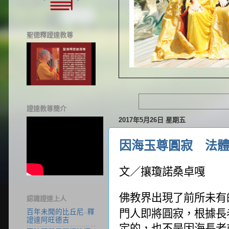
聖德釋證達教尊
證達教尊簡介
2017年5月26日 星期五
因海玉尊圓寂 法體
文／攘瓊諾桑卓嘎
佛教界出現了前所未有
認識證達上人
門人即將圓寂，根據長
百年未聞的比丘尼-釋
證達阿旺德吉
定的，也不是因海長老