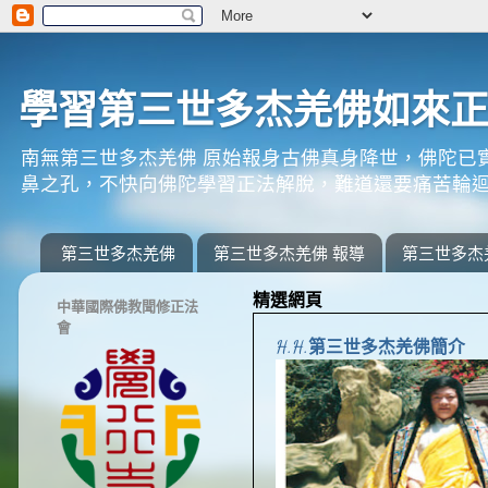
學習第三世多杰羌佛如來
南無第三世多杰羌佛 原始報身古佛真身降世，佛陀已
鼻之孔，不快向佛陀學習正法解脫，難道還要痛苦輪迴
第三世多杰羌佛
第三世多杰羌佛 報導
第三世多杰
精選網頁
中華國際佛教聞修正法
會
H.H.第三世多杰羌佛簡介