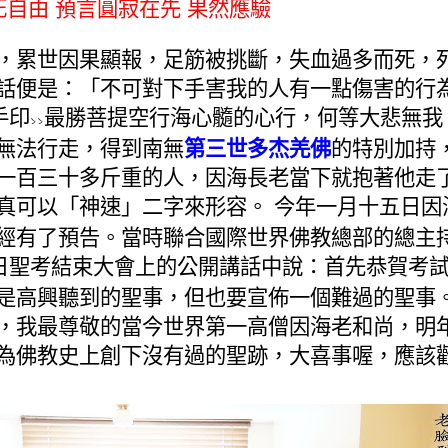
死自由
預言圓寂在先
果然應驗
，累世因果顯報，足筋被挑斷，失血過多而死，
話便是：「不可對下手害我的人有一點傷害的行
手印
最勝菩提空行海心髓的心行，何等大悲無我
>>
無法行走，得到南無
第三世多杰羌佛
的特別加持
一百三十多斤重的人，因海長老當下就抱著他走
真可以「神速」二字來形容。
今年一月十五日因
經有了預告。當時聯合國際世界佛教總部的總主
日聖考結束大會上的公開講話中說：首先恭賀考
是高興聽到的聖事，但也要宣佈一個難過的聖事
，我最尊敬的當今世界第一高僧因海老和尚，明
為佛教史上創下沒有過的聖跡，大喜事喔，應該