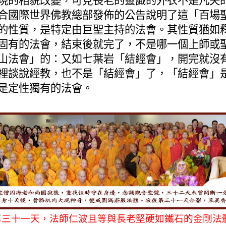
合國際世界佛教總部發佈的公告說明了這「百場
的性質，是特定由巨聖主持的法會。其性質猶如
固有的法會，結束後就完了，不是哪一個上師或
山法會」的：又如七葉岩「結經會」，開完就沒
裡談說經教，也不是「結經會」了，「結經會」
是定性獨有的法會。
第三十一天，法師仁波且等與長老堅硬如鐵石的金剛法