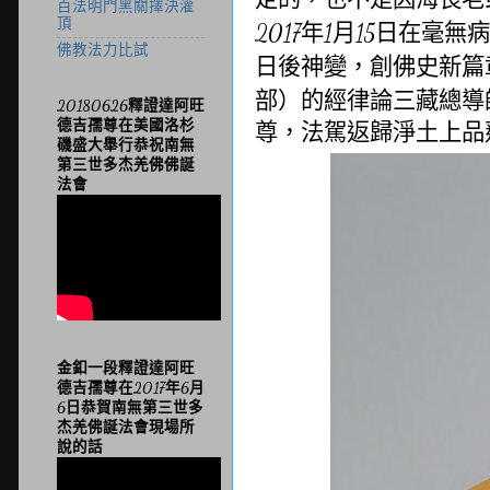
百法明門黑關擇決灌
頂
年
月
日在毫無病
2017
1
15
佛教法力比試
日後神變，創佛史新篇
部）的經律論三藏總導
20180626釋證達阿旺
尊，法駕返歸淨土上品
德吉孺尊在美國洛杉
磯盛大舉行恭祝南無
第三世多杰羌佛佛誕
法會
金釦一段釋證達阿旺
德吉孺尊在2017年6月
6日恭賀南無第三世多
杰羌佛誕法會現場所
說的話