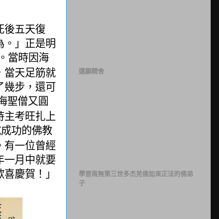
死後五天復
為。」正是明
。當時因海
，當天足筋就
還願精舍
了幾步，還可
海聖僧又圓
持主考旺扎上
試成功的佛教
。有一位曾經
年一月中就要
歡喜慶賀！」
學習南無第三世多杰羌佛如來正法的佛弟
子