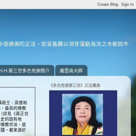
今值遇佛陀正法，如盲龜難以項穿蕩動海流之木軛如牛
H.H.第三世多杰羌佛簡介
義雲高大師
《多杰羌佛第三世》正法寶典
攝政王、高僧和
佛，最高的佛教
（詳見《真正合
教史的固有地
切佛教宗派，是
實踐，都來源於