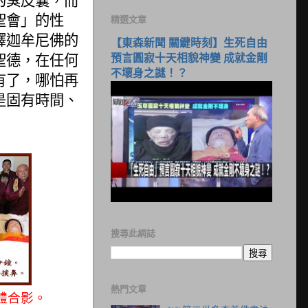
聖會」的性
精選文章
釋迦牟尼佛的
【東森新聞 關鍵時刻】生死自由
聖德，在任何
預言圓寂十天相貌神變 成就金剛
不壞身之謎！？
有了，哪怕再
是固有時間、
搜尋此網誌
熱門文章
體合影。