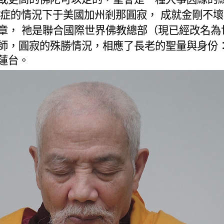
症的情況下于美國加州剎那圓寂，
成就金剛不壞
章，
祂是聯合國際世界佛教總部（現已經改名為
師，圓寂的殊勝情況，相應了長老的聖量與身份
蓮台。