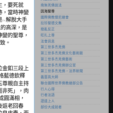
生，要死就
南無羌佛說法
跡，當時神變
因海聖尊
國際佛教僧尼總會
是
解脫大手
<<
拉珍聖德文集
境的高深，是
撥亂反正
神變的聖尊，
旺扎上尊
致。
法會訊息
第三世多杰羌佛
第三世多杰羌佛文化藝術館
第三世多杰羌佛藝術
第三世多杰羌佛辦公室
位金釦三段上
第三世多杰羌佛，法界新聞
格藍德欽釋
義雲高大師
玉尊親自主持
聯合國際世界佛教總部公告
而非死」，肉
行人心得
行者法語
成圓滿相，
證達上人
後返老回春
部份大成就者
的臭皮囊，而