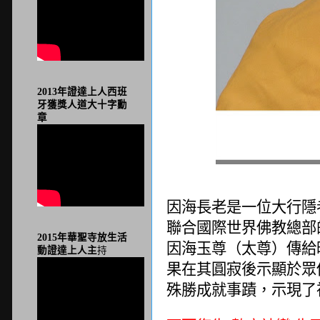
2013年證達上人西班
牙獲獎人道大十字勳
章
因海長老是一位大行隱
聯合國際世界佛教總部
2015年華聖寺放生活
因海玉尊（太尊）傳給
動證達上人主
持
果在其圓寂後示顯於眾
殊勝成就事蹟，示現了