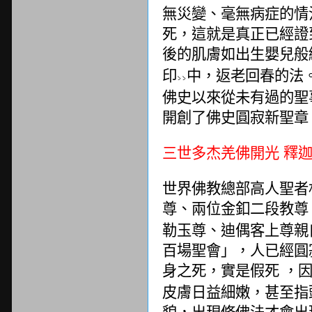
無災變、毫無病症的情
死，這就是真正已經證
後的肌膚如出生嬰兒般
印
中，返老回春的法
>>
佛史以來從未有過的聖
開創了佛史圓寂新聖章
三世多杰羌佛開光
釋
世界佛教總部高人聖者
尊、兩位金釦二段教尊
勒玉尊、迪偶客上尊親
百場聖會」，人已經圓
身之死，實是假死
，
皮膚日益細嫩，甚至指
貌，出現修佛法才會出