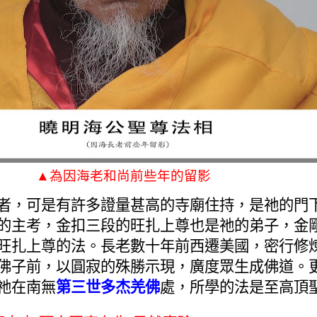
▲為因海老和尚前些年的留影
者，可是有許多證量甚高的寺廟住持，是祂的門
的主考，金扣三段的旺扎上尊也是祂的弟子，金
旺扎上尊的法。長老數十年前西遷美國，密行修
佛子前，以圓寂的殊勝示現，廣度眾生成佛道。
祂在南無
第三世多杰羌佛
處，所學的法是至高頂