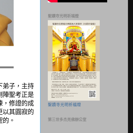
聖蹟寺光明祈福燈
下弟子，主持
剛陣聖考正是
煉，修證的成
聖蹟寺光明祈福燈
更以其圓寂的
聖的。
第三世多杰羌佛辦公室