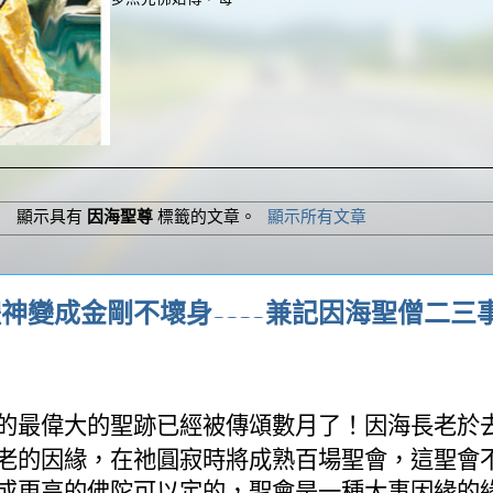
顯示具有
因海聖尊
標籤的文章。
顯示所有文章
神變成金剛不壞身----兼記因海聖僧二三
的最偉大的聖跡已經被傳頌數月了！因海長老於
老的因緣，在祂圓寂時將成熟百場聖會，這聖會
或更高的佛陀可以定的，聖會是一種大事因緣的