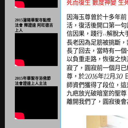
死而復生
數度神變
生
因海玉尊曾於十多年前
2015瀋陽華聖寺點燈
活，復活後開口第一句
法會 釋證達 阿旺德吉
上人
信因果，踐行
解脫大
<<
長老因為足筋被挑斷，
長了回去，當時有一個
以負重走路，恢復之快
寂了，圓寂前一個月已
尊，於
年
月
2016
12
30
2015年華聖寺浴佛節
師資們獲得了段位，這
法會證達上人主法
九疤放光破暗室的聖尊
離開我們了，圓寂後會