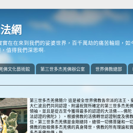
正法網
實實在在來到我們的娑婆世界，百千萬劫的痛苦輪迴，如
，值得我們深思啊~
羌佛文化藝術館
第三世多杰羌佛辦公室
世界佛教總部
第三世多杰羌佛簡介 這是被全世界佛教各宗派的法王、
大仁波且們共同認證、附議祝賀所確定的第三世多杰羌
領袖，並且是從古至今獲得最多的認證的大活佛——佛陀
法認證的佛陀》）。根據佛教的活佛轉世認證制度及佛
位，第三世多杰羌佛是金剛總持，總領一切佛菩薩和一
佛教的始祖佛多杰羌佛的真身降世，佛教的所有理論和
多杰羌佛始傳，每