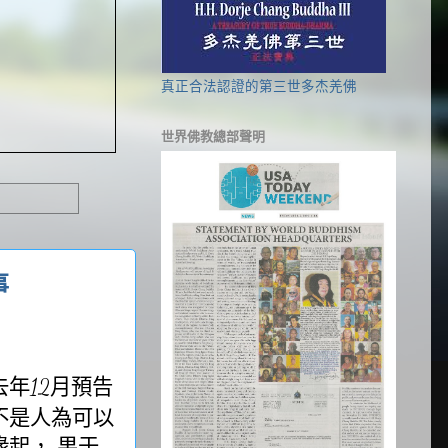
真正合法認證的第三世多杰羌佛
世界佛教總部聲明
事
去年
月預告
12
不是人為可以
緣起，
果于