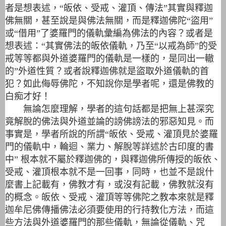
者是想表述，“皈依、受戒、灌頂、傳法”其實與釋迦
佛無關，甚至說是與佛法無關，而是釋迦佛陀“盜用”
或“借用”了婆羅門的儀軌彙編為佛法的內容？或者是
想表述：“其實佛法的皈依儀軌，乃至“以戒為師”的受
戒等等都與外道婆羅門的儀軌是一樣的，是同出一轍
的”外道性質？或者說釋迦佛就是盜取外道儀軌的首
犯？如此侮辱佛陀，不知說你是學者呢，還是佛教的
白痴才好！
無論怎麼理解，學者的這句話都是把無上甚深究
竟解脫的佛法與外道並論的謗佛謗法的邪惡知見。而
事實是，學者所說的所謂“皈依、受戒、灌頂見於婆羅
門的儀軌中，輪迴、業力、解脫等詳述於古印度的書
中” 根本就不屬於釋迦佛的，與釋迦佛所傳授的皈依、
受戒、灌頂根本就不是一回事，同時，也並不是說什
麼書上記載有，佛教才有，或沒有記載，佛教就沒有
的概念。皈依、受戒、灌頂等等佛陀之教本來就是釋
迦牟尼佛傳播佛法必須要使用的行持教化方法，而這
些方法與外道婆羅門的那些儀軌，無論從儀軌、咒