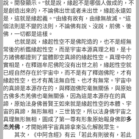
說。開發顯示。”就是說，緣起不是哪個人做成的，不
是創造出來的，不論佛出世或者未出世，緣起永遠如
是，這就是緣起義。“由緣有故有，由緣無故滅。”這
個法則是不變的法則，不論佛有說、沒說，前佛、後
佛，一切都是這樣。
也就是說，緣起性空不是佛陀造的，也不是經無
常後的析鑑緣起性空，而是宇宙本源真理之相，是十
方諸佛都證到了當體即空真諦的緣起性空。真理中的
實相是，在釋迦牟尼佛陀沒有出世之前，緣起性空就
已經自然存在於宇宙中，而不是有了釋迦佛陀，才有
緣起性空，也才有萬法無自性、也才有無常。宇宙中
的真諦是本源存在的，與釋迦佛陀毫無關係，與原始
古佛多杰羌佛也毫無關係，因為這是本源存在的真
諦，原始法身佛普賢王如來就是緣起性空的本體、宇
宙的真諦，無形無相，三世皆空，所以法身佛宇宙之
真理無形無相，圓成了第一尊有形象原始報身佛即
多
杰羌佛
，才開始將宇宙真諦拿來弘化解脫眾生。
其次，《中阿含經》有云「若此有則彼有，若此