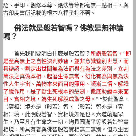
語、手印、觀修本尊、護法等等都毫無一點相干，與
古印度書所記載的根本八桿子打不著。
佛法就是般若智嗎？佛教是無神論
嗎？
首先我們要明白什麼是般若智？
所謂般若智，“即
是至高無上之自性決判妙智，並非意識鑒別世慧，而
具辯認、劃定出世間無為法而與有為法之差別，立判
萬法之真偽本相，起著生命無常、幻化有為與無為法
性人生宇宙、萬物本來面目的照用、頓漸二悟、解證
了脫作用，是了斷生死根本的慧劍，徹底助證本來面
目、實相之境，為生死解脫成聖之母。
” “於此聖意，
（實相）境亦是（般若）智，（般若）智亦是（實
相）境，此明般若智、實相境如是也。六道輪迴眾
生，乃至凡有生命之一切，均具圓滿平等般若妙智實
相境，所具有者與佛智般若實相無二無別。但眾生因