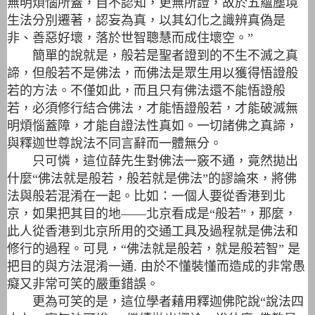
無明煩惱所蓋，自不認知，更無所證，故於五蘊塵境
生法分別遷著，認妄為真，以其幻化之識辨真偽是
非、善惡好壞，落於世智聰慧而成住壞空。”
簡單的說就是，般若是聖者證到的不生不滅之真
諦，但般若不是佛法，而佛法是眾生用以獲得悟證般
若的方法。不僅如此，而且只有佛法還不能悟證般
若，必須修行結合佛法，才能悟證般若，才能破滅無
明煩惱蓋障，才能自證法性真如。一切諸佛之真諦，
與釋迦世尊說法不同言辭而一體無分。
只可憐，這位薛先生對佛法一竅不通，竟然拋出
什麼“佛法就是般若，般若就是佛法”的謬論來，將佛
法與般若混淆在一起。比如：一個人要從香港到北
京，如果把其目的地——北京看成是“般若”，那麼，
此人從香港到北京所用的交通工具及過程就是佛法和
修行的過程。可見，“佛法就是般若，就是般若智” 是
把目的與方法混淆一通. 由於不懂裝懂而造成的非常愚
癡又非常可笑的嚴重錯誤。
更為可笑的是，這位學者藉用釋迦佛陀說“說法四