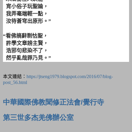
宵小俗子玩聖論，
我弄毫端輕一點，
汝待蒼穹出原形。”
“看佛摘辭剽怙聖，
許學文章謗主賢，
浩邪句悲染不了，
然乎亂哉罪乃見。”
本文連結：
https://jtseng1979.blogspot.com/2016/07/blog-
post_56.html
中華國際佛教聞修正法會
覺行寺
/
第三世多杰羌佛辦公室