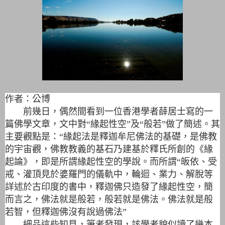
作者：公博
前幾日，偶然間看到一位香港學者薛居士寫的一
篇佛學文章，文中對“緣起性空”及“般若”做了簡述。其
主要觀點是：“緣起法是釋迦牟尼佛法的基礎，是佛教
的宇宙觀，佛教教義的基石乃建基於釋氏所創的《緣
起論》，即是所謂緣起性空的學說。而所謂“皈依、受
戒、灌頂見於婆羅門的儀軌中，輪迴、業力、解脫等
詳述於古印度的書中，釋迦佛只造發了緣起性空，簡
而言之，佛法就是般若，般若就是佛法。佛法就是般
若智，但釋迦佛沒有說過佛法”
細品這些知見，筆者發現，該學者貌似讀了幾本