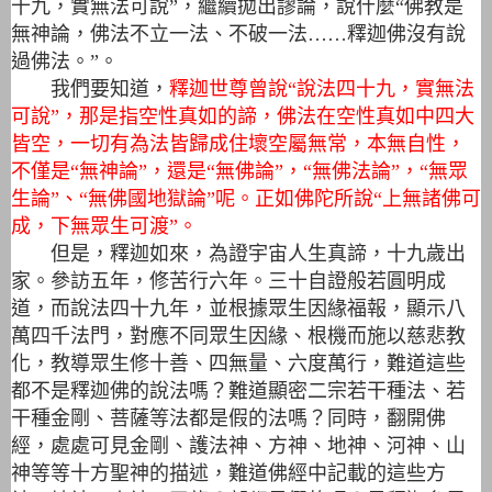
十九，實無法可說”，繼續拋出謬論，說什麼“佛教是
無神論，佛法不立一法、不破一法……釋迦佛沒有說
過佛法。”。
我們要知道，
釋迦世尊曾說“說法四十九，實無法
可說”，那是指空性真如的諦，佛法在空性真如中四大
皆空，一切有為法皆歸成住壞空屬無常，本無自性，
不僅是“無神論”，還是“無佛論”，“無佛法論”，“無眾
生論”、“無佛國地獄論”呢。正如佛陀所說“上無諸佛可
成，下無眾生可渡”。
但是，釋迦如來，為證宇宙人生真諦，十九歲出
家。參訪五年，修苦行六年。三十自證般若圓明成
道，而說法四十九年，並根據眾生因緣福報，顯示八
萬四千法門，對應不同眾生因緣、根機而施以慈悲教
化，教導眾生修十善、四無量、六度萬行，難道這些
都不是釋迦佛的說法嗎？難道顯密二宗若干種法、若
干種金剛、菩薩等法都是假的法嗎？同時，翻開佛
經，處處可見金剛、護法神、方神、地神、河神、山
神等等十方聖神的描述，難道佛經中記載的這些方