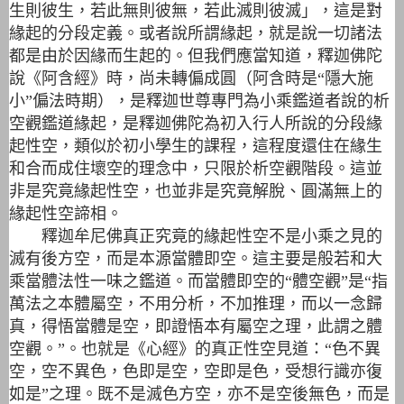
生則彼生，若此無則彼無，若此滅則彼滅」，這是對
緣起的分段定義。或者說所謂緣起，就是說一切諸法
都是由於因緣而生起的。但我們應當知道，釋迦佛陀
說《阿含經》時，尚未轉偏成圓（阿含時是“隱大施
小”偏法時期），是釋迦世尊專門為小乘鑑道者說的析
空觀鑑道緣起，是釋迦佛陀為初入行人所說的分段緣
起性空，類似於初小學生的課程，這程度還住在緣生
和合而成住壞空的理念中，只限於析空觀階段。這並
非是究竟緣起性空，也並非是究竟解脫、圓滿無上的
緣起性空諦相。
釋迦牟尼佛真正究竟的緣起性空不是小乘之見的
滅有後方空，而是本源當體即空。這主要是般若和大
乘當​​體法性一味之鑑道。而當體即空的“體空觀”是“指
萬法之本體屬空，不用分析，不加推理，而以一念歸
真，得悟當體是空，即證悟本有屬空之理，此謂之體
空觀。”。也就是《心經》的真正性空見道：“色不異
空，空不異色，色即是空，空即是色，受想行識亦復
如是”之理。既不是滅色方空，亦不是空後無色，而是