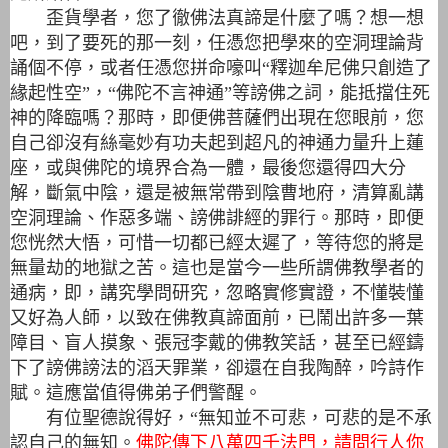
歪貨學者，您了徹佛法真諦是什麼了嗎？想一想
吧，到了要死的那一刻，任憑您把學來的空洞理論背
誦個不停，或者任憑您拼命嚎叫“釋迦牟尼佛只創造了
緣起性空”，“佛陀不言神通”等謗佛之詞，能抵擋住死
神的降臨嗎？那時，即便佛菩薩們出現在您眼前，您
自己卻沒有絲毫妙有功夫起到超凡的神通力量升上蓮
座，或與佛陀的境界合為一體，最後您還得四大分
解，斷氣中陰，還是被無常帶到陰曹地府，清算亂講
空洞理論、作惡多端、謗佛誹經的罪行。那時，即便
您恍然大悟，可惜一切都已經太遲了，等待您的將是
無量劫的地獄之苦。這也是當今一些所謂佛教學者的
通病，即，講究學問研究，忽略實修實證，不懂裝懂
又好為人師，以致在佛教真諦面前，已鬧出許多一葉
障目、盲人摸象、張冠李戴的佛教笑話，甚至已經鑄
下了謗佛謗法的滔天罪業，卻還在自我陶醉，吟詩作
賦。這應當值得佛弟子們警醒。
有位聖德說得好，“無知並不可悲，可悲的是不承
認自己的無知。
佛陀傳下八萬四千法門，請問行人你