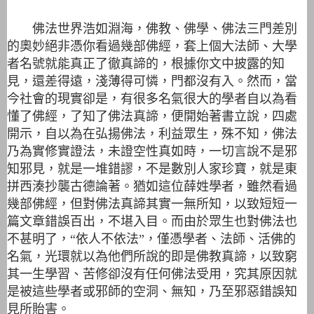
佛法世界浩如淵海，佛教、佛學、佛法三門差別
的奧妙絕非憑你看過幾部佛經，套上個大法師、大學
者名號就能真正了徹真諦的，根據你文中披露的知
見，還差得遠，淺薄得可憐，門都沒有入。然而，當
今社會的現實卻是，有很多名氣很大的學者自以為看
懂了佛經，了知了佛法真諦，便開始著書立說，四處
開示，自以為在弘揚佛法，利益眾生，殊不知，佛法
乃為實修實證法，未證空性真如時，一切言說不是邪
知邪見，就是一堆錯謬，不是數別人家珍寶，就是東
拼西湊抄襲古德論著。猶如這位薛姓學者，雖然看過
幾部佛經，但對佛法真諦其實一無所知，以致短短一
篇文章錯誤百出，不堪入目。而由於眾生也對佛法也
不甚明了，“依人不依法”，僅憑學者、法師、活佛的
名氣，光環就以為他們所說的即是佛教真諦，以致窮
其一生學習、苦修卻沒有任何佛法受用，究其原因就
是被這些學者或邪師的空洞、無知，乃至邪惡錯誤知
見所貽害。