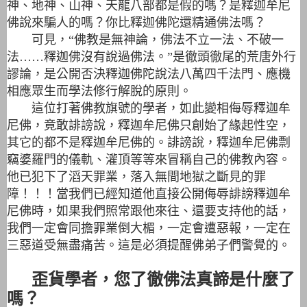
神、地神、山神、天龍八部都是假的嗎？是釋迦牟尼
佛說來騙人的嗎？你比釋迦佛陀還精通佛法嗎？
可見，“佛教是無神論，佛法不立一法、不破一
法……釋迦佛沒有說過佛法。”是徹頭徹尾的荒唐外行
謬論，是公開否決釋迦佛陀說法八萬四千法門、應機
相應眾生而學法修行解脫的原則。
這位打著佛教旗號的學者，如此變相侮辱釋迦牟
尼佛，竟敢誹謗說，釋迦牟尼佛只創始了緣起性空，
其它的都不是釋迦牟尼佛的。誹謗說，釋迦牟尼佛剽
竊婆羅門的儀軌、灌頂等等來冒稱自己的佛教內容。
他已犯下了滔天罪業，落入無間地獄之斷見的罪
障！！！當我們已經知道他直接公開侮辱誹謗釋迦牟
尼佛時，如果我們照常跟他來往、還要支持他的話，
我們一定會同擔罪業倒大楣，一定會遭惡報，一定在
三惡道受無盡痛苦。這是必須提醒佛弟子們警覺的。
歪貨學者，您了徹佛法真諦是什麼了
嗎？