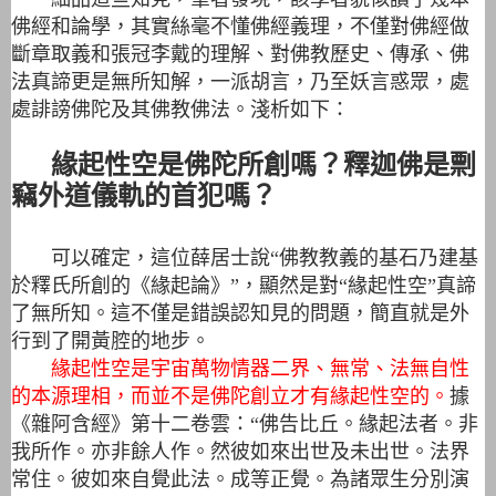
佛經和論學，其實絲毫不懂佛經義​​理，不僅對佛經做
斷章取義和張冠李戴的理解、對佛教歷史、傳承、佛
法真諦更是無所知解，一派胡言，乃至妖言惑眾，處
處誹謗佛陀及其佛教佛法。
淺析如下：
緣起性空是佛陀所創嗎？釋迦佛是剽
竊外道儀軌的首犯嗎？
可以確定，這位薛居士說“佛教教義的基石乃建基
於釋氏所創的《緣起論》”，顯然是對“緣起性空”真諦
了無所知。這不僅是錯誤認知見的問題，簡直就是外
行到了開黃腔的地步。
緣起性空是宇宙萬物情器二界、無常、法無自性
的本源理相，而並不是佛陀創立才有緣起性空的。
據
《雜阿含經》第十二卷雲：“佛告比丘。緣起法者。非
我所作。亦非餘人作。然彼如來出世及未出世。法界
常住。彼如來自覺此法。成等正覺。為諸眾生分別演