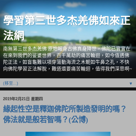
學習第三世多杰羌佛如來正
法網
南無第三世多杰羌佛 原始報身古佛真身降世，佛陀已實實在
在來到我們的娑婆世界，百千萬劫的痛苦輪迴，如今值遇佛
陀正法，如盲龜難以項穿蕩動海流之木軛如牛鼻之孔，不快
向佛陀學習正法解脫，難道還要痛苦輪迴，值得我們深思啊~
▼
2019年2月21日 星期四
緣起性空是釋迦佛陀所製造發明的嗎？
佛法就是般若智嗎？(公博)