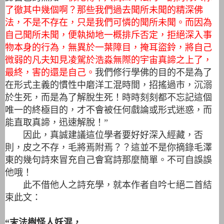
了徹其中幾個啊？那些我們過去聞所未聞的精深佛
法，不是不存在，只是我們可憐的聞所未聞。而因為
自己聞所未聞，便執拗地一概​​排斥否定，拒絕深入事
物本身的行為，無異於一葉障目，掩耳盜鈴，將自己
微弱的凡夫知見凌駕於浩淼無際的宇宙真諦之上了，
最終，害的還是自己。
我們修行學佛的目的不是為了
在形式主義的慣性中磨洋工混時間，招搖過市，沉溺
於生死，而是為了解脫生死！時時刻刻都不忘記這個
唯一的終極目的，才不會被任何戲論或形式迷惑，而
能直取真諦，迅速解脫！”
因此，真誠建議這位學者要好好深入經藏，否
則，皮之不存，毛將焉附焉？？這並不是你摘錄毛澤
東的幾句詩來冒充自己會寫詩那麼簡單。不可自誤誤
他哦！
此不借他人之詩充學，就本作者自吟七絕二首結
束此文：
“末法樹怪人妖混，