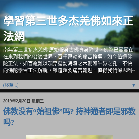
學習第三世多杰羌佛如來正
法網
南無第三世多杰羌佛 原始報身古佛真身降世，佛陀已實實在
在來到我們的娑婆世界，百千萬劫的痛苦輪迴，如今值遇佛
陀正法，如盲龜難以項穿蕩動海流之木軛如牛鼻之孔，不快
向佛陀學習正法解脫，難道還要痛苦輪迴，值得我們深思啊~
▼
2019年2月20日 星期三
佛教没有“始祖佛”吗? 持神通者即是邪教
吗?