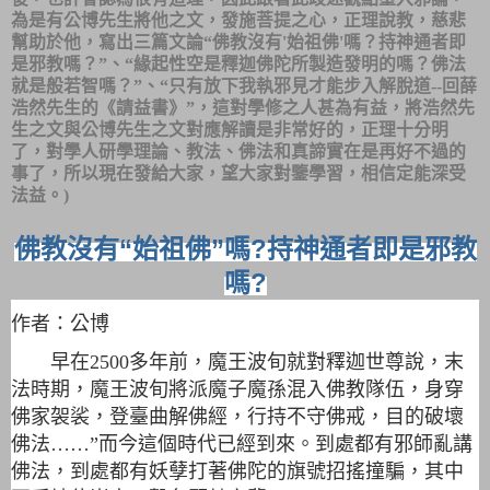
為是有公博先生將他之文，發施菩提之心，正理說教，慈悲
幫助於他，寫出三篇文論“佛教沒有
'
始祖佛
'
嗎？持神通者即
是邪教嗎？”、“緣起性空是釋迦佛陀所製造發明的嗎？佛法
就是般若智嗎？”、“只有放下我執邪見才能步入解脫道
--
回薛
浩然先生的《請益書》”，這對學修之人甚為有益，將浩然先
生之文與公博先生之文對應解讀是非常好的，正理十分明
了，對學人研學理論、教法、佛法和真諦實在是再好不過的
事了，所以現在發給大家，望大家對鑒學習，相信定能深受
法益。
)
佛教沒有“始祖佛”嗎?持神通者即是邪教
嗎?
作者：公博
早在2500多年前，魔王波旬就對釋迦世尊說，末
法時期，魔王波旬將派魔子魔孫混入佛教隊伍，身穿
佛家袈裟，登臺曲解佛經，行持不守佛戒，目的破壞
佛法……”而今這個時代已經到來。到處都有邪師亂講
佛法，到處都有妖孽打著佛陀的旗號招搖撞騙，其中