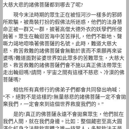
大慈大悲的諸佛菩薩都到哪去了呢?
現今末法時期的眾生正在被恒河沙一樣多的邪師
所欺騙，被喬裝打扮的假佛法所迷惑，他們的法身慧
命正被一群又一群，披著高僧大德外衣的妖孽們所侵
蝕著。眾生在輪迴苦海中苦苦掙扎，他們不斷地、聲
嘶力竭地唿喚著佛菩薩的名號。此時，難道大慈大
悲、救苦救難的諸佛菩薩會無動於衷而不乘願再來娑
婆嗎?難道面對娑婆世界如此眾多的苦難眾生，大慈大
悲、救苦救難的諸佛菩薩們會不施以真正佛法帶眾生
走出輪迴嗎?請問，宇宙之間有這樣不慈悲、冷漠的佛
菩薩嗎?
相信所有真修行的佛弟子們都會共同發出吶喊：
“不，絕對不是這樣的!無量慈悲的諸佛菩薩一定不會拋
棄我們，一定會來到這個世界救度我們的。”
是的!真正的佛菩薩永遠不會拋棄眾生，他們就在
我們人間，就在我們身邊。比如：整個藏密至高大圓
滿化虹身之法龍欽寧體之唯一持掌人，多智欽法王是