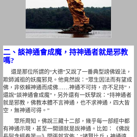
二、談神通會成魔，持神通者就是邪教
嗎?
還是那位所謂的“大德”又說了一番典型謗佛毀法，
欺師滅祖的妖魔邪見。
他竟然說：“眾生因法而有望成
佛，非依賴神通而成佛……神通不可持，亦不足持”，
還說“談神通會成魔”，另外還有一妖孽說：“持神通者
就是邪教，佛教本體不言神通，也不求神通，四大皆
空，無神通可得。”
眾所周知，佛說三藏十二部，幾乎每一部經中都
有神通示現，甚至一開頭就是說神通。比如：《佛說
長阿含經卷第一》開張就宣佈：“諸賢比丘，神通遠