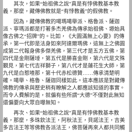
其次，如果“始祖佛之說”真是有悖佛教基本教
義，那麼，藏傳佛教就是“有悖教義”的假佛教。
因為，藏傳佛教的噶瑪噶舉派、格魯派、薩迦
派、寧瑪派都是打著多杰羌佛為傳承始祖佛、塬始具
像古佛之“招牌”的。比如，《大圓滿無上心要》的傳
承，第一代即是法身如來阿達爾瑪佛，這無上之佛圓
成第二代報身佛多傑羌佛，第三代才是五方五佛，第
四代是金剛薩埵，第五代是勝喜金剛，第六代是文殊
覲見，第七代吉祥獅子，第八代才是蓮花生大師，第
九代是白惹喳那，第十代赤松德贊……傳承清楚明
確。噶舉、格魯、薩迦同樣如此。這本應該是對藏傳
佛教的傳承與歷史稍有瞭解之人都應該知道的事實。
而令人費解的是，就偏有些所謂“大德”不僅對此無知
還偏要向大眾自曝無知。
再次、如果“始祖佛之說”真是有悖佛教基本教
義，那麼，多珠欽法王，阿秋法王，貝諾法王，吉美
多吉法王等等佛教各派法王，佛菩薩再來人都共同觸