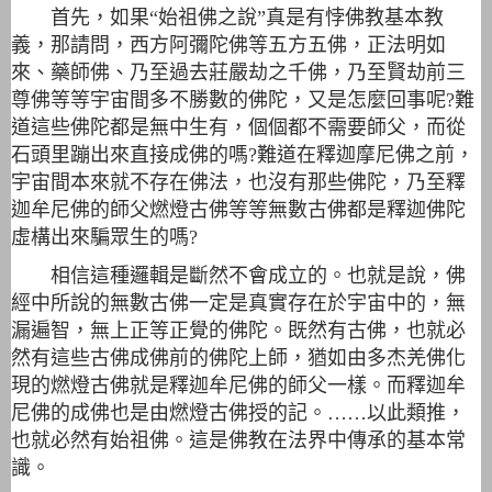
首先，如果“始祖佛之說”真是有悖佛教基本教
義，那請問，西方阿彌陀佛等五方五佛，正法明如
來、藥師佛、乃至過去莊嚴劫之千佛，乃至賢劫前三
尊佛等等宇宙間多不勝數的佛陀，又是怎麼回事呢?難
道這些佛陀都是無中生有，個個都不需要師父，而從
石頭里蹦出來直接成佛的嗎?難道在釋迦摩尼佛之前，
宇宙間本來就不存在佛法，也沒有那些佛陀，乃至釋
迦牟尼佛的師父燃燈古佛等等無數古佛都是釋迦佛陀
虛構出來騙眾生的嗎?
相信這種邏輯是斷然不會成立的。也就是說，佛
經中所說的無數古佛一定是真實存在於宇宙中的，無
漏遍智，無上正等正覺的佛陀。既然有古佛，也就必
然有這些古佛成佛前的佛陀上師，猶如由多杰羌佛化
現的燃燈古佛就是釋迦牟尼佛的師父一樣。而釋迦牟
尼佛的成佛也是由燃燈古佛授的記。……以此類推，
也就必然有始祖佛。這是佛教在法界中傳承的基本常
識。