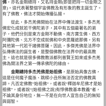
佛
，亦名金剛總持，又名持金剛(即是把持一切金剛之
意)。這代表著整個宇宙佛教及有形象的教主誕生了。
有了佛教，佛法才開始傳播弘揚。
從此，多杰羌佛開始在法界中傳法渡生。多杰羌
佛宏化成就若干佛陀弟子，其中有五個最著名的弟
子，他們分別是東方金剛不動佛、南方寶生佛、西方
阿彌陀佛、北方不空成就佛和中央毘羅遮那佛，另有
其他第一代若干諸佛菩薩。因此，多傑羌佛是法界中
弘傳佛法的誕生者，是整個佛教在法界中的最高教
主。這也就是很多佛教教派都列普賢王如來或多杰羌
佛為開法界之第一傳承佛陀的緣由。
金剛總持多杰羌佛是始祖佛
，是原始具像古佛，
這是任何魔子魔孫、跳樑小丑所無法否定的佛教真
諦。凡否定佛教“始祖佛“，或者說“釋迦牟尼佛才是始
祖佛”，或者說“[始祖佛之說]有悖佛教基本教義”者，
不論其身份地位，無一不是在向世人宣告自己的無知
與弱智。