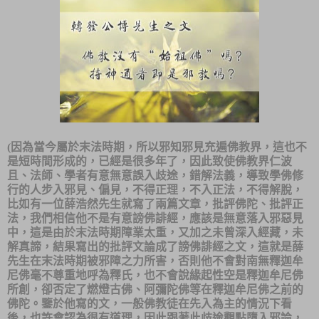
(
因為當今屬於末法時期，所以邪知邪見充遍佛教界，這也不
是短時間形成的，已經是很多年了，因此致使佛教界仁波
且、法師、學者有意無意誤入歧途，錯解法義，導致學佛修
行的人步入邪見、偏見，不得正理，不入正法，不得解脫，
比如有一位薛浩然先生就寫了兩篇文章，批評佛陀、批評正
法，我們相信他不是有意謗佛誹經，應該是無意落入邪惡見
中，這是由於末法時期障業太重，又加之未曾深入經藏，未
解真諦，結果寫出的批評文論成了謗佛誹經之文，這就是薛
先生在末法時期被邪障之力所害，否則他不會對南無釋迦牟
尼佛毫不尊重地呼為釋氏，也不會說緣起性空是釋迦牟尼佛
所創，卻否定了燃燈古佛、阿彌陀佛等在釋迦牟尼佛之前的
佛陀。鑒於他寫的文，一般佛教徒在先入為主的情況下看
後，也許會認為很有道理，因此跟著此歧途觀點墮入邪論，