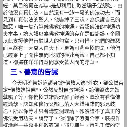
經。其目的何在?無非是想利用佛教當騙子混飯吃，由
於他沒有真佛法，自然沒有一絲一毫的佛法功夫，而
見到有真佛法的聖人，他嚇掉了三魂，為保護自己的
醜惡，唯一隻有誣衊佛教的神通，否認佛法的神通功
夫本事，讓人誤以為佛教神通的存在是個錯誤，企圖
以此支撐他們行騙世人的勾當。只可惜，他們的醜惡
面目終有一天會大白天下。更為可悲至極的是，他們
已經乘上了開往無間地獄的極速高鐵，自己都不知
道，卻還在洋洋得意間享受著人間的浮華。
三、善意的告誡
今天明確告訴這類身披“佛教大德”外衣，卻公然否
定“佛教始祖佛”，公然反對佛教神通，謗佛毀法之妖
孽騙子等，你們極其錯誤理解了經藏、既沒有看懂佛
經論學、認知和修行又都已落入大錯特錯的邪見歧
途，所以你等才只會講空洞理論、卻獲證不了真正的
佛法受用功夫。說穿了，你們除了煞有介事，裝模作
樣地說一些歪曲佛教義理，邪見橫生，百孔千瘡的空