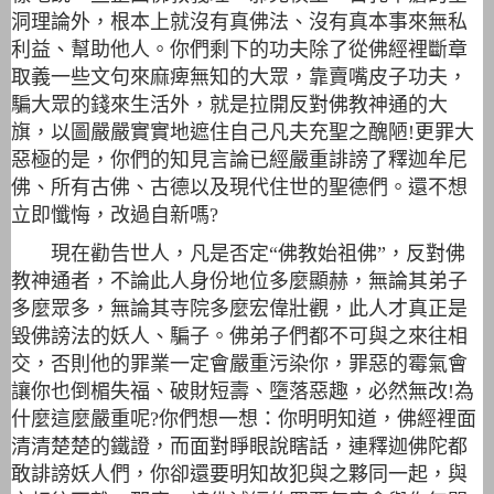
洞理論外，根本上就沒有真佛法、沒有真本事來無私
利益、幫助他人。你們剩下的功夫除了從佛經裡斷章
取義一些文句來麻痺無知的大眾，靠賣嘴皮子功夫，
騙大眾的錢來生活外，就是拉開反對佛教神通的大
旗，以圖嚴嚴實實地遮住自己凡夫充聖之醜陋!更罪大
惡極的是，你們的知見言論已經嚴重誹謗了釋迦牟尼
佛、所有古佛、古德以及現代住世的聖德們。還不想
立即懺悔，改過自新嗎?
現在勸告世人，凡是否定“佛教始祖佛”，反對佛
教神通者，不論此人身份地位多麼顯赫，無論其弟子
多麼眾多，無論其寺院多麼宏偉壯觀，此人才真正是
毀佛謗法的妖人、騙子。
佛弟子們都不可與之來往相
交，否則他的罪業一定會嚴重污染你，罪惡的霉氣會
讓你也倒楣失福、破財短壽、墮落惡趣，必然無改!為
什麼這麼嚴重呢?你們想一想：你明明知道，佛經裡面
清清楚楚的鐵證，而面對睜眼說瞎話，連釋迦佛陀都
敢誹謗妖人們，你卻還要明知故犯與之夥同一起，與