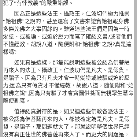
犯了“有悖教義”的嚴重錯誤。
因為正是這些法王、攝政王，仁波切們極力推崇
“始祖佛”之說的，甚至還寫了文書來證實始祖報身佛
多傑羌佛之大事因緣的。難道這些法王們是因為一時
煳塗、或被騙、或迫於壓力而寫了確認文書?或者他們
不懂經教，胡說八道，隨便附和“始祖佛”之說?真是這
樣嗎?
如果真是這樣，那隻能說明這些被公認為佛菩薩
再來人的法王、攝政王，仁波切們是凡夫、是假貨，
是騙子。因為只有凡夫才會一時煳塗或被騙或迫​​於壓
力;因為只有假貨才不懂經教，胡說八道，隨便附和“始
祖佛之說”;因為只有騙子才會貪圖供養而無視眾生慧命
隨便亂寫。
值得認真對待的是，如果連這些佛教各派法王，
被公認為佛菩薩再來的人，都被確定為是凡夫，是假
貨，是騙子，那問題就大了。那就說明整個世界已經
沒有真正住世的佛菩薩再來人了。而更大的問題是，