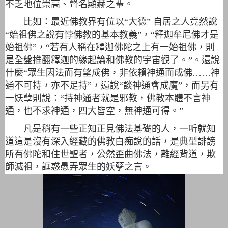
不乏地位崇高、聲名顯赫之輩。
比如：最近佛教界有位以“大德” 自居之人竟然說
“始祖佛之說有悖佛教的基本教義”，“釋迦牟尼佛才是
始祖佛”，“若有人稱在釋迦佛陀之上有一始祖佛，則
是全盤推翻釋迦的緣起論和佛教的宇宙觀了。”。還說
什麼“眾生因法而有望成佛，非依賴神通而成佛……神
通不可持，亦不足持”，還說“談神通會成魔”，而另有
一妖孽則說：“持神通者就是邪教，佛教本體不言神
通，也不求神通，四大皆空，無神通可得。”
凡是稍有一些正知正見佛法基礎的人，一听就知
道這是沒有深入經藏的佛教白痴說的話，是典型誹謗
所有佛陀和住世聖者，公然歪曲佛法，離經背道，欺
師滅祖，誆惑愚弄眾生的妖孽之言。