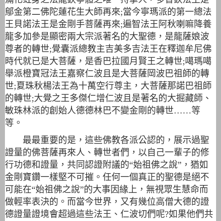
鄔金第二佛陀蓮花生大師再來;當今寧瑪派的第一總法
王貝諾法王是金剛手菩薩再來;遍智法王阿秋喇嘛降養
龍多加參是顯密兩大宗派著名的大聖德，是龍薩娘波
尊者的轉世;覺囊派總教主吉美多吉法王在釋迦牟尼佛
時代就已是大菩薩，是香巴拉國月賢王之轉世;噶瑪噶
舉派橙寶冠法王嘉察仁波且是大菩薩岡波巴祖師的轉
世;夏珠秋楊法王為十萬空行尊主，大菩薩那諾巴祖師
的轉世;大覺之王多傑仁增仁波且是著名的大掘藏師、
敏珠林派的創始人德德林巴不變金剛的轉世……等
等。
最最重要的是，這些佛教各派公認的，展示過聖
證量的佛菩薩再來人、轉世者們，以自己一輩子的修
行功德和證量，共同認證附議的“始祖佛之說”，猶如
金剛寶鑽一樣堅不可摧。任何一個真正的聖德是絕不
可能在“始祖佛之說”的大事因緣上，無視眾生慧命而
做輕率表決的。而當今世界，又有幾位高僧大德的證
德證量證境會超過這些法王、仁波切們呢?如果他們共