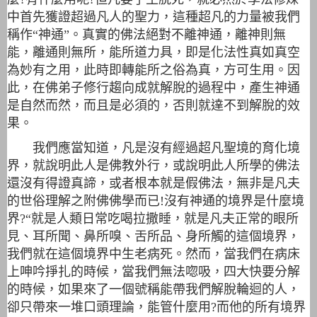
中首先獲證超過凡人的聖力，這種超凡的力量被我們
稱作“神通”。真實的佛法絕對不離神通，離神則無
能，離通則無所，能所道力具，即是化法性真如真空
為妙有之用，此時即轉能所之俗為真，方可生用。因
此，在佛弟子修行趨向成就解脫的過程中，產生神通
是自然而然，而且是必須的，否則就達不到解脫的效
果。
我們應當知道，凡是沒有經過超凡聖境的育化境
界，就說明此人是佛教外行，或說明此人所學的佛法
還沒有得證真諦，或者根本就是假佛法，無非是凡夫
的世俗理解之附佛佛學而已!沒有神通的境界是什麼境
界?“就是人類日常吃喝拉撒睡，就是凡夫正常的眼所
見、耳所聞、鼻所嗅、舌所品、身所觸的這個境界，
我們就在這個境界中生老病死。然而，當我們在病床
上呻吟掙扎的時候，當我們無法唿吸，四大快要分解
的時候，如果來了一個號稱能帶我們解脫輪迴的人，
卻只帶來一堆口頭理論，能管什麼用?而他的所有境界