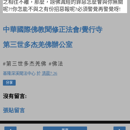
之相往不離，那麼，謗佛滅經的罪惡怎麼會與你無關
呢?!你怎能不與之有份招惡報呢?必須警覺再警覺呀!
中華國際佛教聞修正法會
覺行寺
/
第三世多杰羌佛辦公室
#第三世多杰羌佛 #佛法
基隆深溪聞法中心
於
清晨7:26
分享
沒有留言:
張貼留言
‹
›