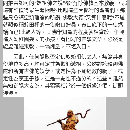
同推崇認可的“始祖佛之說”都“有悖佛教基本教義”，那
還有誰值得眾生追隨呢?比起這些大修行的聖者們，那
些只會講空頭理論的所謂“佛教大德”又算什麼呢?不過
就類似稻穀田裡的一隻嫩口蝗蟲，泰山底下的一隻螞
蟻而已!此類人等，其佛學知識的程度就相當於一個剛
進入幼稚園幾天的小孩，看他寫的佛學文章，必然是
處處離經叛教，一塌煳塗，不堪入目。
因此，任何膽敢否定佛教始祖佛之人，無論其身
份地位多高，均可定性為欺師滅祖，公然誹謗釋迦佛
陀和所有古佛的妖孽，或定性為不通經教的騙子，或
定性為魔王子孫，這是一點也不過分的。這些人雖然
無知卻膽大妄為、其猖獗相當於一個低級流氓、街頭
混混。