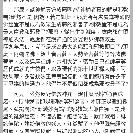
那麼，談神通真會成魔嗎?持神通者真的就是邪教
嗎?斷然不是!因為，若是如此，那麼所有處處講神通的
佛經豈不是成為教眾生成魔的邪書了?佛教豈不是成為
最大魔教和邪教了?那麼，從出生到滅度，處處都在顯
神通表法，處處都在說神通的娑婆世界佛教教主——
釋迦牟尼佛，豈不是成為最大的魔頭和邪教頭目了?那
麼，阿彌陀佛、觀世音菩薩、大勢至菩薩等等等諸佛
菩薩，以及達摩祖師、六祖大師、密勒日巴祖師等等
歷代成就的古德們，以及現代的第十世班禪大師，阿
秋喇嘛、多智欽法王等等聖德們，他們都持有許多不
可思議的神通力，他們豈不是個個都成為邪教分子了?
可見，公然反對佛教神通，說什麼“談神通會成
魔”，“持神通者即是邪教”等邪論者，才真正是徹頭徹
尾、弘揚魔法“斷滅妙有論”的邪教​​妖人兼白痴，是典
型的亂解經義，不懂裝懂，誆惑眾生、欺師滅祖，誹
謗佛陀，誹謗佛教的妖人，江湖騙子。他們既無經教
知識，又無實際修證，只能以邪惡的小人心態謗佛誹