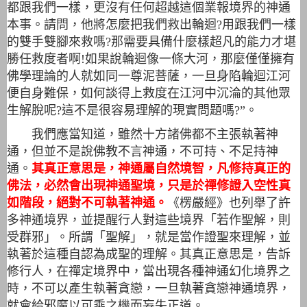
都跟我們一樣，更沒有任何超越這個業報境界的神通
本事。請問，他將怎麼把我們救出輪迴?用跟我們一樣
的雙手雙腳來救嗎?那需要具備什麼樣超凡的能力才堪
勝任救度者啊!如果說輪迴像一條大河，那麼僅僅擁有
佛學理論的人就如同一尊泥菩薩，一旦身陷輪迴江河
便自身難保，如何談得上救度在江河中沉淪的其他眾
生解脫呢?這不是很容易理解的現實問題嗎?”。
我們應當知道，雖然十方諸佛都不主張執著神
通，但並不是說佛教不言神通，不可持、不足持神
通。
其真正意思是，神通屬自然境智，凡修持真正的
佛法，必然會出現神通聖境，只是於禪修證入空性真
如階段，絕對不可執著神通。
《楞嚴經》也列舉了許
多神通境界，並提醒行人對這些境界「若作聖解，則
受群邪」。所謂「聖解」，就是當作證聖來理解，並
執著於這種自認為成聖的理解。其真正意思是，告訴
修行人，在禪定境界中，當出現各種神通幻化境界之
時，不可以產生執著貪戀，一旦執著貪戀神通境界，
就會給邪魔以可乘之機而妄失正道。