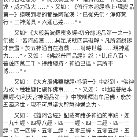
達，威力弘大……”。又如：《修行本起經卷上•現變品
第一》讚嘆到場的都是阿羅漢：“已從先佛。淨修梵
行。三神滿具。六通已達……”。
又如“《大般若波羅蜜多經•初分緣起品第一之一》
佛說：“皆阿羅漢……具足成就四無礙解。凡所演說辯
才無盡。於五神通自在遊戲……爾時世尊……現神通
力……”。又如：《佛說普門品經》說：“比丘八百。
菩薩四萬二千。得諸總持。神通已達。無所不
博……”。
又如：《大方廣佛華嚴經•卷第一》中說到，“佛神
力故。種種變化施作佛事……”。又如：《地藏菩薩本
願經•忉利天宮神通品第一》中讚嘆釋迦牟尼佛，能於
五濁惡世，現不可思議大智慧神通之力。
又如：《雜阿含經》記載有諸多神通的事蹟，如
一九七經、四零八經、四一一經、四一二經、四一三
經、四一四經、五零二經、五零三經、五零五經、五