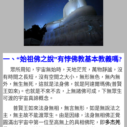
一、“始祖佛之說”有悖佛教基本教義嗎?
眾所周知，宇宙無始時，天地茫荒，萬物靜謐，沒
有時間之長短，沒有空間之大小，無形無色，無內無
外，無生無死，這就是法身佛，就是阿達爾瑪佛(普賢
王如來)。
也就是不來不去，上無諸佛可成，下無眾生
可渡的宇宙真諦概念。
普賢王如來法身無相，無言無形，如是無說法之
主，無主故不能渡眾生。由是因緣，法身無相佛正覺
圓滿出宇宙中第一位至高無上的具相佛陀，即
多杰羌