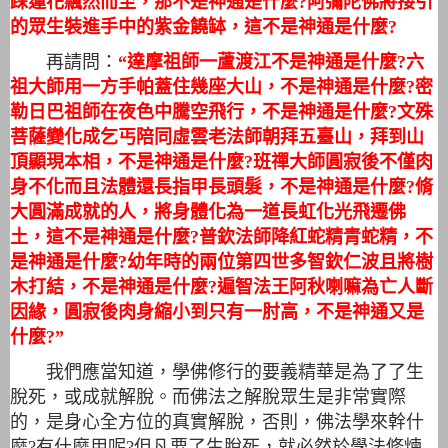
踩蓮花飄然而至，那不是神通是什麼?阿彌陀佛將接引
的眾生裝進手中的紫金饒缽，這不是神通是什麼?
再請問：
“達摩祖師一蘆渡江不是神通是什麼?六
祖大師用一方手帕蓋住幾座大山，不是神通是什麼?密
勒日巴祖師在夜色中騰空飛行，不是神通是什麼?文殊
菩薩變化成乞丐陪同虛雲老法師朝拜五臺山，拜到山
頂顯現本相，不是神通是什麼?班禪大師圓寂後不僅肉
身不化而且法體還長指甲長頭髮，不是神通是什麼?脩
大圓滿成就的人，將身體化為一道長虹化光飛遷佛
土，這不是神通是什麼?普欽法師降紅蛇精青蛇精，不
是神通是什麼?幼年時的兩位第四世多智欽仁波且將樹
木打結，不是神通是什麼?遍智法王阿秋喇嘛為亡人斷
因緣，圓寂後肉身縮小到只有一肘高，不是神通又是
什麼?”
我們應當知道，學佛修行的要義精華是為了了生
脫死，或成就解脫。而佛法之解脫眾生是非常實際
的，是身心全方位的真實解脫，否則，佛法學來幹什
麼?有什麼用呢?但凡要了生脫死，就必然於學法修煉