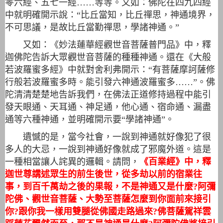
零六經、五七一經……等等。又如：佛陀在四九四經
中就明確開示說：“比丘當知，比丘禪思，神通境界，
不可思議，是故比丘當勤禪思，學諸神通。”
又如：《妙法蓮華經觀世音菩薩普門品》中，釋
迦佛陀告訴大眾觀世音菩薩的種種神通。還在《大般
若波羅蜜多經》中就對舍利弗開示：“有菩薩摩訶薩修
行般若波羅蜜多時。能引發六神通波羅蜜多……”。佛
陀清清楚楚地告訴我們，在佛法正道修持過程中能引
發天眼通、天耳通、神足通，他心通、宿命通、漏盡
通等六種神通，並明確開示要“學諸神通”。
遺憾的是，當今社會，一說到神通就好像犯了很
多人的大忌，一說到神通好像就成了邪魔外道。這是
一種相當讓人詫異的邏輯。請問，
《百業經》中，釋
迦世尊講述眾生的前生後世，從多劫以前的宿業往
事，到百千萬劫之後的果報，不是神通又是什麼?阿彌
陀佛、觀世音菩薩、大勢至菩薩怎麼到你面前來接引
你?跟你我一樣用雙腿從佛國走路過來?佛菩薩駕祥雲