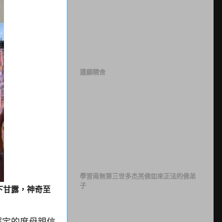
還願精舍
學習南無第三世多杰羌佛如來正法的佛弟
子
下甘露，神奇至
擇定的度母親信