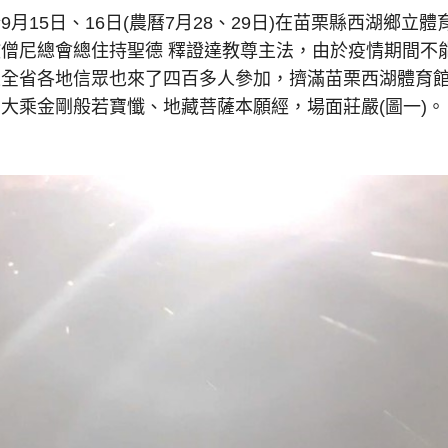
月15日、16日(農曆7月28、29日)在苗栗縣西湖鄉立體
僧尼總會總住持聖德 釋證達教尊主法，由於疫情期間不
果全省各地信眾也來了四百多人參加，擠滿苗栗西湖體育
大乘金剛般若寶懺、地藏菩薩本願經，場面莊嚴(圖一)。