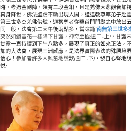
考時，考過金剛陣，領有二段金釦，且是羌佛大悲觀音加
佛真身降世，佛法聖蹟不斷出現人間，證達教尊率弟子赴
無第三世多杰羌佛佛號，迦葉尊者從華首門門縫之中放出
同一般，法會第二天午後兩點多，當唸誦“
南無第三世多
(圖二~上)，甘
，突然如飄雪花一樣降下甘露，神奇至極
降甘露一直持續到下午八點多，展現了真正的如來正法，
參加的大法會，展現三洲感應，是法界實際表法的殊勝境
佛信心！
(圖二~下)，發自心聲地
參加者許多人興奮地讚歎
悅!