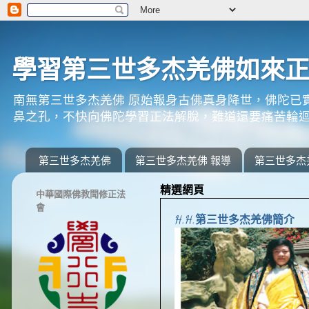
學習第三世多杰羌佛如來
南無第三世多杰羌佛 原始報身古佛真身降世，佛陀已
鼻之孔，不快向佛陀學習正法解脫，難道還要痛苦輪迴
第三世多杰羌佛
第三世多杰羌佛 報導
第三世多杰
精選網頁
中華國際佛教聞修正法
會
H.H.第三世多杰羌佛簡介