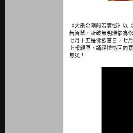
《大乘金剛般若寶懺》以
若智慧，斬破無明煩惱為
七月十五是佛歡喜日，七
上報親恩，誦經禮懺回向累
無災！