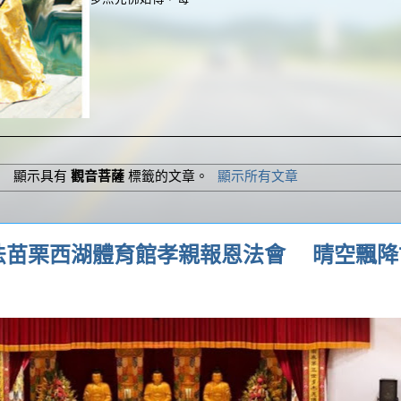
顯示具有
觀音菩薩
標籤的文章。
顯示所有文章
法苗栗西湖體育館孝親報恩法會 晴空飄降