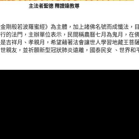
主法者聖德 釋證達教尊
《金剛般若波羅蜜經》為主體，加上諸佛名號而成懺法，
修行的法門，主辦單位表示，民間稱農曆七月為鬼月，在
月是吉祥月、孝親月，希望藉著法會讓世人學習地藏王菩
世親友，並祈願新型冠狀肺炎遠離，國泰民安 、世界和