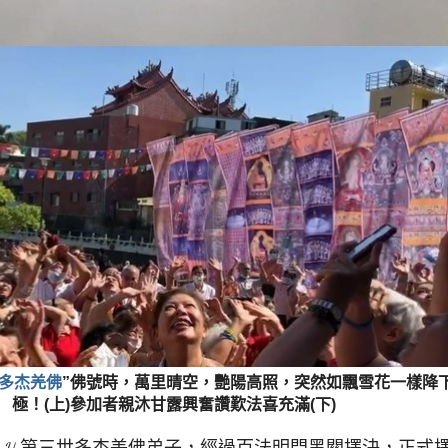
多杰羌佛
”佛號時，萬里晴空，艷陽高照，突然如飄雪花一樣降
極！(上)參加者親沐甘露興奮讚歎法喜充滿(下)
H.
第三世多杰羌佛
弟子，經過百法明門黑關擇決，正式