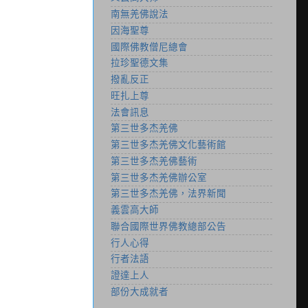
南無羌佛說法
因海聖尊
國際佛教僧尼總會
拉珍聖德文集
撥亂反正
旺扎上尊
法會訊息
第三世多杰羌佛
第三世多杰羌佛文化藝術館
第三世多杰羌佛藝術
第三世多杰羌佛辦公室
第三世多杰羌佛，法界新聞
義雲高大師
聯合國際世界佛教總部公告
行人心得
行者法語
證達上人
部份大成就者