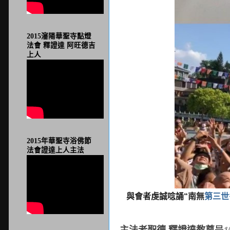
2015瀋陽華聖寺點燈
法會 釋證達 阿旺德吉
上人
2015年華聖寺浴佛節
法會證達上人主法
與會者虔誠唸誦“南無
第三世
是H.
主法者聖德 釋證達教尊