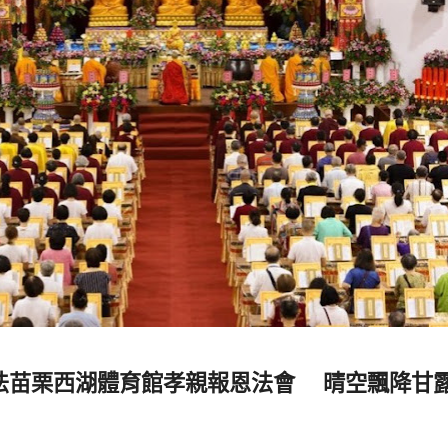
主法苗栗西湖體育館孝親報恩法會 晴空飄降甘