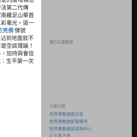
持法第二代傳
雲南雞足山華首
五彩毫光。這一
杰羌佛
”佛號
露未沾到地面就不
覺行正康佛堂
不是空談理論！
界，加持與會信
說：生平第一次
文章分類
世界佛教總部公告
世界佛教總部聖蹟寺
世界佛教總部諮詢中心
义云高大师