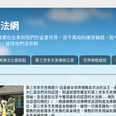
正法網
實實在在來到我們的娑婆世界，百千萬劫的痛苦輪迴，如
，值得我們深思啊~
羌佛文化藝術館
第三世多杰羌佛辦公室
世界佛教總部
第三世多杰羌佛簡介 這是被全世界佛教各宗派的法王、
大仁波且們共同認證、附議祝賀所確定的第三世多杰羌
領袖，並且是從古至今獲得最多的認證的大活佛——佛陀
法認證的佛陀》）。根據佛教的活佛轉世認證制度及佛
位，第三世多杰羌佛是金剛總持，總領一切佛菩薩和一
佛教的始祖佛多杰羌佛的真身降世，佛教的所有理論和
多杰羌佛始傳，每