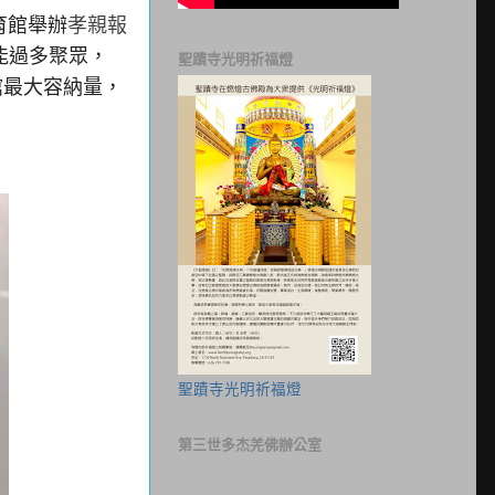
育館舉辦
孝親報
能過多聚眾，
聖蹟寺光明祈福燈
館最大容納量，
聖蹟寺光明祈福燈
第三世多杰羌佛辦公室