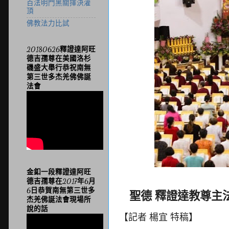
百法明門黑關擇決灌
頂
佛教法力比試
20180626釋證達阿旺
德吉孺尊在美國洛杉
磯盛大舉行恭祝南無
第三世多杰羌佛佛誕
法會
金釦一段釋證達阿旺
德吉孺尊在2017年6月
6日恭賀南無第三世多
聖德 釋證達教尊
杰羌佛誕法會現場所
說的話
【記者 楊宜 特稿】