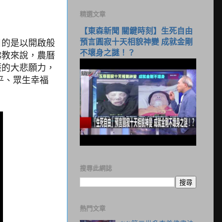
精選文章
【東森新聞 關鍵時刻】生死自由
預言圓寂十天相貌神變 成就金剛
目的是以開啟般
不壞身之謎！？
佛教來說，農曆
薩的大悲願力，
平、眾生幸福
搜尋此網誌
熱門文章