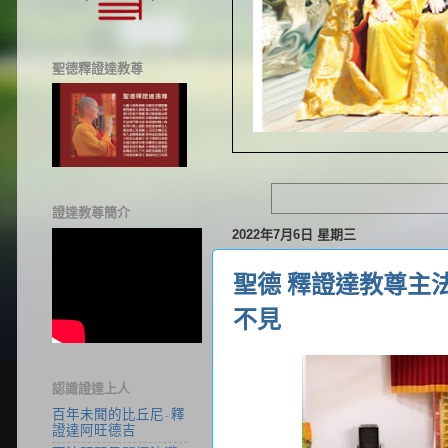
聖德釋證達教尊
證達教尊簡介
2022年7月6日 星期三
聖德 釋證達教尊主
不見
認識證達上人
百年未聞的比丘尼-釋
證達阿旺德吉