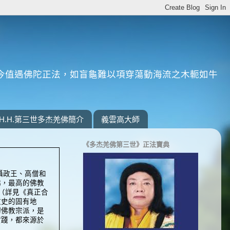
今值遇佛陀正法，如盲龜難以項穿蕩動海流之木軛如牛
H.H.第三世多杰羌佛簡介
義雲高大師
《多杰羌佛第三世》正法寶典
攝政王、高僧和
佛，最高的佛教
（詳見《真正合
教史的固有地
切佛教宗派，是
實踐，都來源於