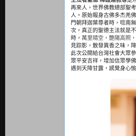
再來人，世界佛教總部聖
人。原始報身古佛多杰羌
門朝拜迦葉尊者時，唸南
次，真正的聖德主法就是不
時，
萬里晴空，艷陽高照
見踪影，散發異香之味，
此次公開給台灣社會大眾
眾平安吉祥，增加信眾學
遇到天降甘露，感覺身心愉