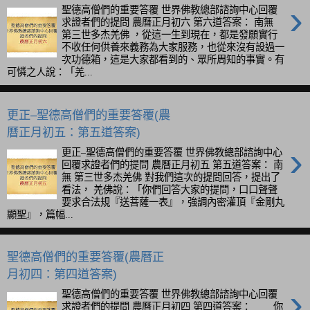
›
聖德高僧們的重要答覆 世界佛教總部諮詢中心回覆
求證者們的提問 農曆正月初六 第六道答案： 南無
第三世多杰羌佛 ，從這一生到現在，都是發願實行
不收任何供養來義務為大家服務，也從來沒有設過一
次功德箱，這是大家都看到的、眾所周知的事實。有
可憐之人說：「羌...
更正–聖德高僧們的重要答覆(農
曆正月初五：第五道答案)
›
更正–聖德高僧們的重要答覆 世界佛教總部諮詢中心
回覆求證者們的提問 農曆正月初五 第五道答案： 南
無 第三世多杰羌佛 對我們這次的提問回答，提出了
看法， 羌佛說：「你們回答大家的提問，口口聲聲
要求合法規『送菩薩一表』，強調內密灌頂『金剛丸
顯聖』，篇幅...
聖德高僧們的重要答覆(農曆正
月初四：第四道答案)
›
聖德高僧們的重要答覆 世界佛教總部諮詢中心回覆
求證者們的提問 農曆正月初四 第四道答案： 你