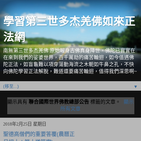
學習第三世多杰羌佛如來正
法網
南無第三世多杰羌佛 原始報身古佛真身降世，佛陀已實實在
在來到我們的娑婆世界，百千萬劫的痛苦輪迴，如今值遇佛
陀正法，如盲龜難以項穿蕩動海流之木軛如牛鼻之孔，不快
向佛陀學習正法解脫，難道還要痛苦輪迴，值得我們深思啊~
▼
顯示具有
聯合國際世界佛教總部公告
標籤的文章。
顯示
所有文章
2018年2月25日 星期日
聖德高僧們的重要答覆(農曆正