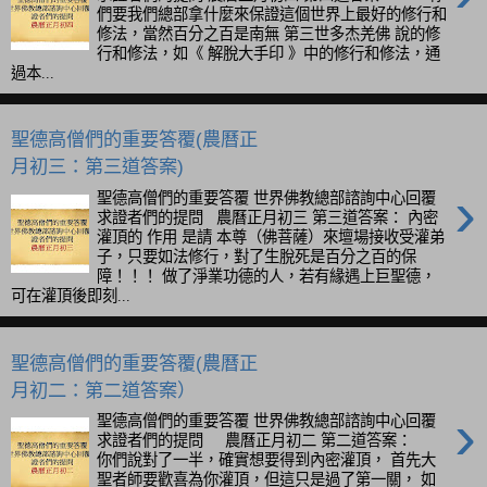
們要我們總部拿什麼來保證這個世界上最好的修行和
修法，當然百分之百是南無 第三世多杰羌佛 說的修
行和修法，如《 解脫大手印 》中的修行和修法，通
過本...
聖德高僧們的重要答覆(農曆正
月初三：第三道答案)
›
聖德高僧們的重要答覆 世界佛教總部諮詢中心回覆
求證者們的提問 農曆正月初三 第三道答案： 內密
灌頂的 作用 是請 本尊（佛菩薩）來壇場接收受灌弟
子，只要如法修行，對了生脫死是百分之百的保
障！！！ 做了淨業功德的人，若有緣遇上巨聖德，
可在灌頂後即刻...
聖德高僧們的重要答覆(農曆正
月初二：第二道答案）
›
聖德高僧們的重要答覆 世界佛教總部諮詢中心回覆
求證者們的提問 農曆正月初二 第二道答案：
你們說對了一半，確實想要得到內密灌頂， 首先大
聖者師要歡喜為你灌頂，但這只是過了第一關， 如