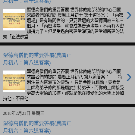
月初十：第十道答案)
›
聖德高僧們的重要答覆 世界佛教總部諮詢中心回覆
求證者們的提問 農曆正月初十 第十道答案： 「內密
壇場」是有時間性的，只要建壇的大聖德圓寂三年三
個月，「內密壇場」就會成為普通壇場，不再有內密
加持力了。但是受過內密建堂灌頂的建堂師所建的法
規「正法佛堂...
聖德高僧們的重要答覆(農曆正
月初八：第八道答案)
›
聖德高僧們的重要答覆 世界佛教總部諮詢中心回覆
求證者們的提問 農曆正月初八 第八道答案： 特
別注意內密灌頂的要點， 只是金剛丸跳動，要看是
上師為弟子修的那是屬於加持弟子，而你的上師接受
更高大聖德的加持，那就是他在接受他的大聖上師加
持他，不是他...
2018年2月21日 星期三
聖德高僧們的重要答覆(農曆正
月初六：第六道答案)