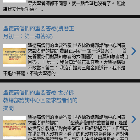
果大聖者師都不同意，就一點希望也沒有了。 無論
誰建立什麼功德， ...
聖德高僧們的重要答覆(農曆正
月初一：第一道答案)
›
聖德高僧們的重要答覆 世界佛教總部諮詢中心回覆
求證者們的提問 農曆正月初一 第一道答案： 首
先答覆你們對莫知尊者的六個提問，由莫知尊者親自
回答：「 第一：我莫知是蓮花釦尊者，大聖德稱號
不敢當。第二： 我沒有證到三段金釦道行，我不是
不退地菩薩，不夠大聖德的...
聖德高僧們的重要答覆 世界佛
教總部諮詢中心回覆求證者們的
提問
›
聖德高僧們的重要答覆 世界佛教總部諮詢中心回覆
求證者們的提問 「聖德高僧們的重要答覆」是鑑
於世界佛教總部對內密灌頂，已經發過公告，但到現
在還是有人沒有看，看了的也沒有認真看懂，這對佛
弟子要取得福慧增長，學到大法成就是很難的，而且