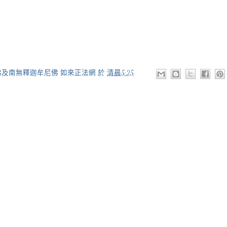
佛及南無釋迦牟尼佛 如來正法網
於
清晨5:25