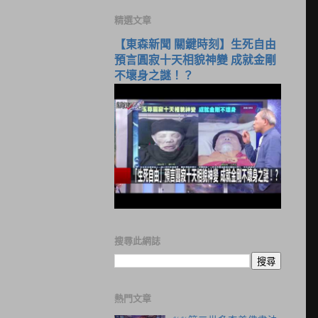
精選文章
【東森新聞 關鍵時刻】生死自由
預言圓寂十天相貌神變 成就金剛
不壞身之謎！？
搜尋此網誌
熱門文章