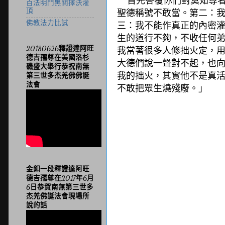
首先答覆你們對莫知尊
百法明門黑關擇決灌
聖德稱號不敢當。第二：
頂
三：我不能作真正的內密
佛教法力比試
生的道行不夠，不收任何
我當著很多人修拙火定，
20180626釋證達阿旺
德吉孺尊在美國洛杉
大德們說一聲對不起，
也
磯盛大舉行恭祝南無
我的拙火，其實他不是真
第三世多杰羌佛佛誕
法會
不敢把眾生燒殘廢。」
金釦一段釋證達阿旺
德吉孺尊在2017年6月
6日恭賀南無第三世多
杰羌佛誕法會現場所
說的話