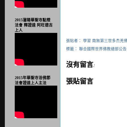
2015瀋陽華聖寺點燈
法會 釋證達 阿旺德吉
上人
張貼者：
學習 南無第三世多杰羌
標籤：
聯合國際世界佛教總部公告
沒有留言:
2015年華聖寺浴佛節
張貼留言
法會證達上人主法