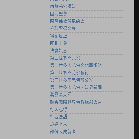
南無羌佛說法
因海聖尊
國際佛教僧尼總會
拉珍聖德文集
撥亂反正
旺扎上尊
法會訊息
第三世多杰羌佛
第三世多杰羌佛文化藝術館
第三世多杰羌佛藝術
第三世多杰羌佛辦公室
第三世多杰羌佛，法界新聞
義雲高大師
聯合國際世界佛教總部公告
行人心得
行者法語
證達上人
部份大成就者