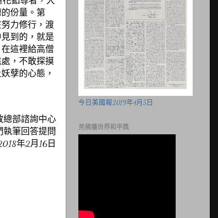
蓮花釦尊者，大
德的份量。
第
在努力修行，渡
中見到的，
就是
，在這裡給高僧
遠處，
不敢探摸
上妖孽的心態，
今日美國報2019年4月5日
教總部諮詢中心
羌佛獲世界和平獎
們執筆回答提問
8
年
2
月
16
日