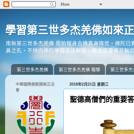
學習第三世多杰羌佛如來
南無第三世多杰羌佛 原始報身古佛真身降世，佛陀已
鼻之孔，不快向佛陀學習正法解脫，難道還要痛苦輪迴
第三世多杰羌佛
第三世多杰羌佛 報導
第三世多杰
中華國際佛教聞修正法
2018年2月21日 星期三
會
聖德高僧們的重要答