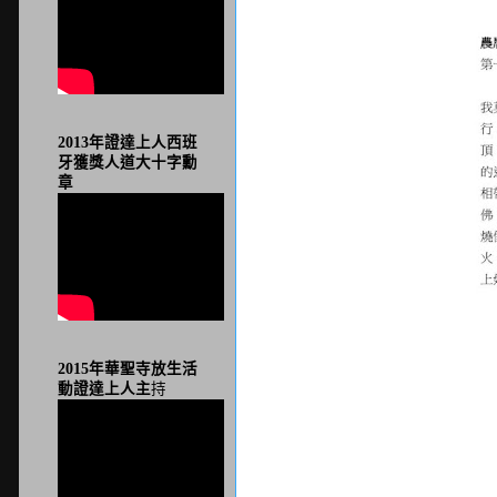
2013年證達上人西班
牙獲獎人道大十字勳
章
2015年華聖寺放生活
動證達上人主
持