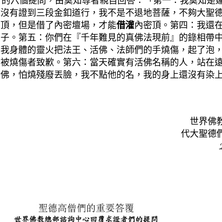
者的六個提問，由莫知尊者親自回答：「
第一：我莫知是
我沒有證到三段金釦道行，我不是不退地菩薩，不夠大聖
灌頂，但是借了內密壇場，才能
借灌
內密
頂。第四：我還
弟子。
第五：你們在『千年難見的真佛法現前』的錄相帶
用我身體的靈火把法王、活佛、
法師們的手燒傷，起了泡
向被燒傷者致歉。第六：當天確實有活佛名稱的人，站在
活佛，怕燒殘廢丟臉，
我不點他的名，我的身上還沒有染
世界佛
代大聖德
201