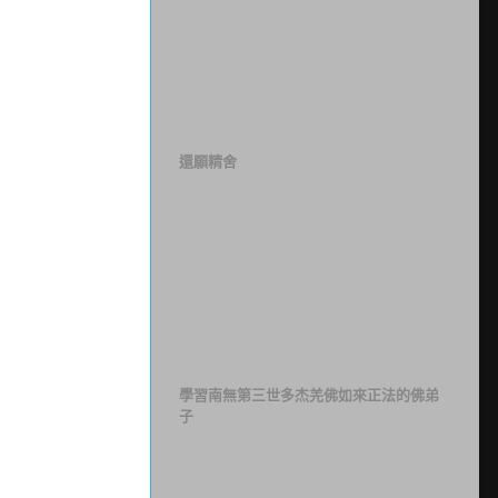
還願精舍
學習南無第三世多杰羌佛如來正法的佛弟
子