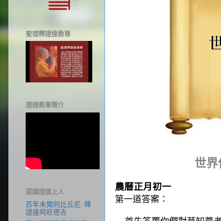
聖德釋證達教尊
證達教尊簡介
世界
農曆正月初一
認識證達上人
第一道答案：
百年未聞的比丘尼-釋
證達阿旺德吉