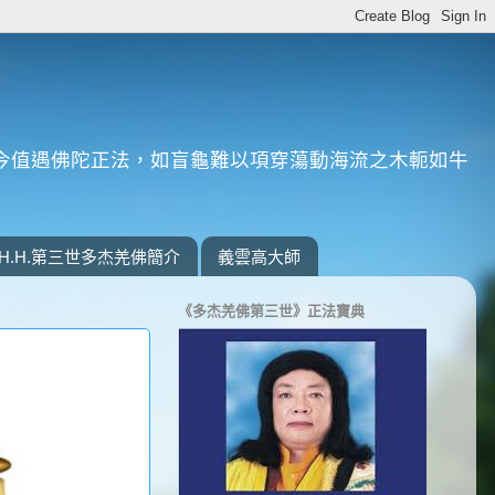
今值遇佛陀正法，如盲龜難以項穿蕩動海流之木軛如牛
H.H.第三世多杰羌佛簡介
義雲高大師
《多杰羌佛第三世》正法寶典