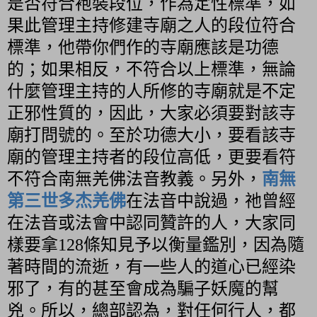
是否符合袍裝段位，作為定性標準，如
果此管理主持修建寺廟之人的段位符合
標準，他帶你們作的寺廟應該是功德
的；如果相反，不符合以上標準，無論
什麼管理主持的人所修的寺廟就是不定
正邪性質的，因此，大家必須要對該寺
廟打問號的。至於功德大小，要看該寺
廟的管理主持者的段位高低，更要看符
不符合南無羌佛法音教義。另外，
南無
第三世多杰羌佛
在法音中說過，祂曾經
在法音或法會中認同贊許的人，大家同
樣要拿
128
條知見予以衡量鑑別，因為隨
著時間的流逝，有一些人的道心已經染
邪了，有的甚至會成為騙子妖魔的幫
兇。所以，總部認為，對任何行人，都