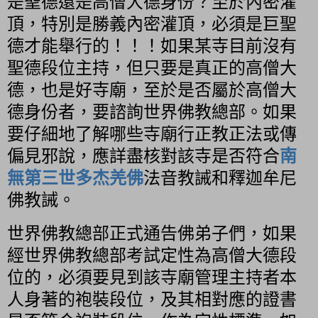
是聖德還是高僧大德身份？至於內密灌
頂，特別是勝義內密灌頂，必須是巨聖
德才能舉行的！！！如果某寺目前沒有
聖德段位主持，但只要是真正的高僧大
德，也是好寺廟，至於是否屬於高僧大
德身份者，要諮詢世界佛教總部。如果
要仔細地了解哪些寺廟行正教正法或傳
偏見邪說，應詳盡核對該寺是否符合
南
無第三世多杰羌佛
法音教誡和釋迦牟尼
佛教誡。
世界佛教總部正式通告佛弟子們，如果
經世界佛教總部考試定性為高僧大德段
位的，必須要見到該寺廟管理主持者本
人身著的袍裝段位，及其相對應的證書