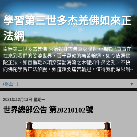
學習第三世多杰羌佛如來正
法網
南無第三世多杰羌佛 原始報身古佛真身降世，佛陀已實實在
在來到我們的娑婆世界，百千萬劫的痛苦輪迴，如今值遇佛
陀正法，如盲龜難以項穿蕩動海流之木軛如牛鼻之孔，不快
向佛陀學習正法解脫，難道還要痛苦輪迴，值得我們深思啊~
▼
2021年12月13日 星期一
世界總部公告 第20210102號