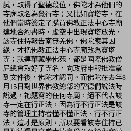
試，取得了聖德段位，佛陀才為他們的
寺廟取名為覺行寺；又比如寶塔寺，在
他們當時簽定了購買佛教正法中心寺廟
建地合約書時，虛空中出現寶塔放光，
該寺住持報告南無羌佛，佛陀應其因
緣，才把佛教正法中心寺廟改為寶塔
寺；就連華藏學佛苑，都是國際佛教僧
尼總會取好了寺名，向政府申報批准拿
到文件後，佛陀才認同。而佛陀在去年
8
月
15
日對世界佛教總部的聖德們說法時
說過，祂題寫的任何寺廟，絕不代表該
寺一定在行正法，因為行不行正法是該
寺的管理主持者懂不懂正法、行不行正
法，這才是原則，所以要看該寺住持已