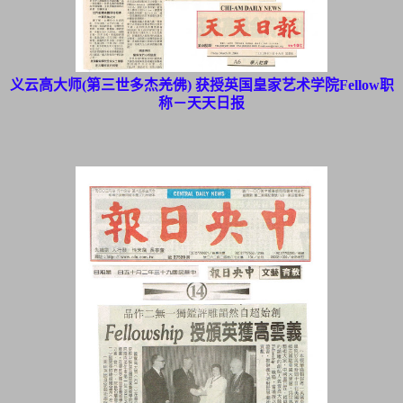
义云高大师(第三世多杰羌佛) 获授英国皇家艺术学院Fellow职
称－天天日报