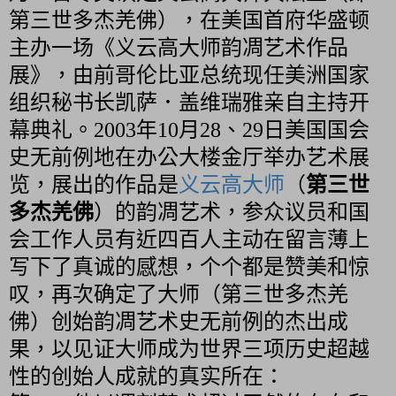
第三世多杰羌佛），在美国首府华盛顿
主办一场《义云高大师韵凋艺术作品
展》，由前哥伦比亚总统现任美洲国家
组织秘书长凯萨．盖维瑞雅亲自主持开
幕典礼。2003年10月28、29日美国国会
史无前例地在办公大楼金厅举办艺术展
览，展出的作品是
义云高大师
（
第三世
多杰羌佛
）的韵凋艺术，参众议员和国
会工作人员有近四百人主动在留言薄上
写下了真诚的感想，个个都是赞美和惊
叹，再次确定了大师（第三世多杰羌
佛）创始韵凋艺术史无前例的杰出成
果，以见证大师成为世界三项历史超越
性的创始人成就的真实所在：