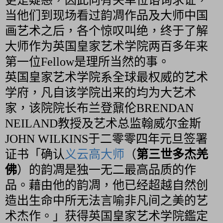
当他们到现场看过韵凋作品及大师中国
画艺术之后，各个惊叹叫绝，终于了解
大师作为英国皇家艺术学院两百多年来
第一位Fellow是理所当然的事。
英国皇家艺术学院系全球最权威的艺术
学府，凡自该学院出来的均为大艺术
家，该院院长布兰登鼐伦BRENDAN
NEILAND教授及艺术总监翰威尔金斯
JOHN WILKINS于二零零四年元旦签署
证书「确认
义云高大师
（
第三世多杰羌
佛
）的韵凋是独一无二最高品质的作
品。藉由他的韵凋，他已经超越自然创
造出生命中所无法言喻非凡间之美的艺
术杰作。」获得英国皇家艺术学院鑑定