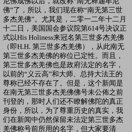
尼佛成佛以后，就改称“南无释迦牟尼
佛”了，所以，我们现在称“南无第三世
多杰羌佛”。尤其是，二零一二年十二月
十二日，美国国会参议院第
614
号决议正
式以
His Holiness
来冠名第三世多杰羌佛
（即
H.H.
第三世多杰羌佛），从此南无
第三世多杰羌佛的称位已定性。而且，
第三世多杰羌佛也是政府法定的名字，
以前的“义云高”和大师、总持大法王的
尊称已经不存在了。但是，这个新闻是
在南无第三世多杰羌佛佛号未公佈之前
刊登的，那时人们还不瞭解佛陀的真正
身份，所以，为了尊重历史的真实，我
们在新闻中仍然保留未法定第三世多杰
羌佛称号前所用的名字，但大家要清