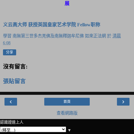
展
义云高大师 获授英国皇家艺术学院 Fellow职称
學習 南無第三世多杰羌佛及南無釋迦牟尼佛 如來正法網
於
清晨
6:08
分享
沒有留言:
張貼留言
‹
›
首頁
查看網路版
認識證達上人
▼