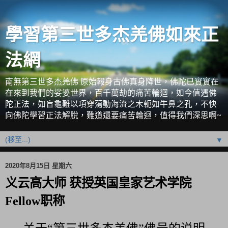
學習第三世多杰羌佛如來正
法網
南無第三世多杰羌佛 原始報身古佛真身降世，佛陀已實實在
在來到我們的娑婆世界，百千萬劫的痛苦輪迴，如今值遇佛
陀正法，如盲龜難以項穿蕩動海流之木軛如牛鼻之孔，不快
向佛陀學習正法解脫，難道還要痛苦輪迴，值得我們深思啊~
▼
2020年8月15日 星期六
义云高大师 获授英国皇家艺术学院
Fellow职称