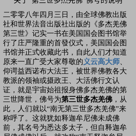
关于“第三世多杰羌佛”佛号的说明
二零零八年四月三日，由全球佛教出版
社和世界法音出版社出版的《多杰羌佛
第三世》记实一书在美国国会图书馆举
行了庄严隆重的首發仪式，美国国会图
书馆并正式收藏此书，自此人们才知道
原来一直广受大家尊敬的
义云高大师
、
仰谔益西诺布大法王，被世界佛教各大
教派的领袖或摄政王、大活佛行文认
证，就是宇宙始祖报身佛多杰羌佛的第
三世降世，佛号为
第三世多杰羌佛
，从
此，人们就以“南无第三世多杰羌佛”来
称呼了。这就犹如释迦牟尼佛未成佛
前，其名号为悉达多太子，但自释迦牟