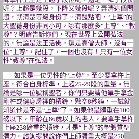
呢？
上超是幾段，下降又幾段呢？弄清這個問
題，就清楚等級身份了。
清醒點吧，“上尊”的
大聖德身份非同小可，哪有那麼多“上尊”、
“教
尊”？明確告訴你們，現在世界上公開弘法
的，
無論是法王活佛，還是高僧大師，沒有一
位“上尊”，記住了，
一個也沒有！只有一位女
性“教尊”在弘法。
如果是一位男性的“上尊”，至少要拿杵上
座，符合自身標準，上超
25-29
段的重量。無
論是哪一位號稱聖者，
你們只要請他單手拿金
剛杵或健身房裡的槓鈴，懸空
8
秒鐘，
一試就
知道他是不是“上尊”了。如果他是體重在
100
磅以下，
年齡在
86
歲以上的老人，要單手拿杵
上座
238
磅重的槓鈴，
才是“上尊”的聖體質聖
體力。諮詢提問說你們上師體重大概是
25
0