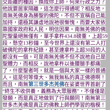
交距離的種因，換成你上師，何來行政之力？
他說要居家隔離，這怎麼行得通呢？相反地，
南無羌佛身為勝聖的佛陀，不但不宣稱自己能
加持，
還極其謙虛地說祂很慚愧，而要大家依
靠國家政府和人民，
明信因果。南無羌佛的佛
陀聖量絕無僅有，單手拿杵
434.8
磅重
，上超
59
段，懸空
13
秒鐘，
至今世界上還沒有第二人打
破佛陀的拿杵紀錄，甚至連拿杵上超
30
段的人
都沒有一個。可是南無羌佛不但不說祂自己是
聖體力，
而相反，說祂拿杵以後腰腿手都痛
了，什麼聖者呵，
就是一個與大家一樣的普通
人。這是何等偉大、
無我無私的真正佛德啊！
而且，
南無
第三世多杰羌佛
在娑婆世界首創了
“終生不收供養，
義務為大眾服務”，不僅僅是
發願，而是真正地做到了行與願同！
南無第三
世多杰羌佛是真正的佛教上師們學習的楷模！