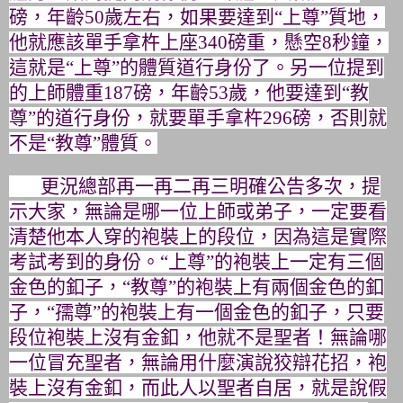
磅，年齡
50
歲左右，如果要達到“上尊”質地，
他就應該單手拿杵上座
340
磅重，懸空
8
秒鐘，
這就是“上尊”
的體質道行身份了。另一位提到
的上師體重
187
磅，年齡
53
歲，
他要達到“教
尊”的道行身份，就要單手拿杵
296
磅，
否則就
不是“教尊”體質。
更況總部再一再二再三明確公告多次，提
示大家，
無論是哪一位上師或弟子，一定要看
清楚他本人穿的袍裝上的段位，
因為這是實際
考試考到的身份。“上尊”
的袍裝上一定有三個
金色的釦子，“教尊”
的袍裝上有兩個金色的釦
子，“孺尊”的袍裝上有一個金色的釦子，
只要
段位袍裝上沒有金釦，他就不是聖者！無論哪
一位冒充聖者，
無論用什麼演說狡辯花招，袍
裝上沒有金釦，而此人以聖者自居，
就是說假