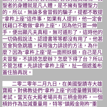
聖者的身體就是凡人體，
是不擁有聖體聖力
的，所以，無論多會冒假的騙子，提都不敢提
“
拿杵上座”這件事，如果有人提到，他一定會
找藉口不敢做“
拿杵上座”，因為他只要一伸
手，便出顯凡夫真相，無可遁形了，
這時他的
一切偽假說法、認證書等等都沒有用了。
他甚
至會狗急跳牆，採用強力誹謗的方法，為什
麼？因為“
拿杵上座”是一面照妖鏡，自己是凡
夫冒聖，不誹謗怎麼辦？
怎麼下得了台？所以
不管怎樣，先誹謗“拿杵上座”，
扯一個遮羞布
蓋住臉再說。
二零二零年二月九日，在美國聖蹟寺大雄
寶殿，對佛教徒們“
拿杵上座”的證量體質開科
考試。當天在大殿考場共有三柄金剛杵，
一個
槓鈴作為加減重量用，特等“鎮殿金剛杵”重