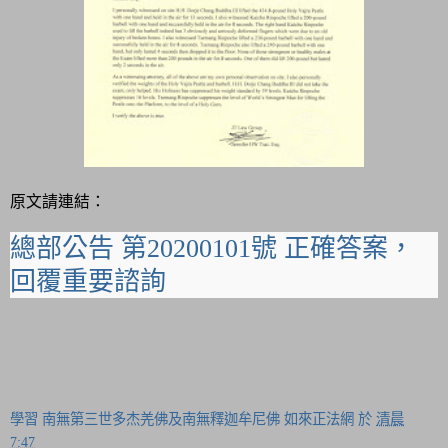
原文請連結：
總部公告 第20200101號 正確答案，
回覆重要諮詢
學習 南無第三世多杰羌佛及南無釋迦牟尼佛 如來正法網
於
清晨
7:47