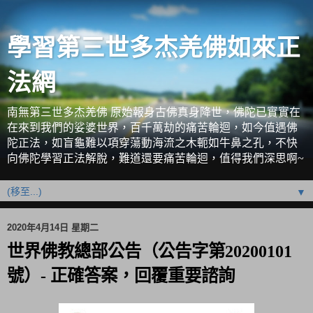
學習第三世多杰羌佛如來正
法網
南無第三世多杰羌佛 原始報身古佛真身降世，佛陀已實實在
在來到我們的娑婆世界，百千萬劫的痛苦輪迴，如今值遇佛
陀正法，如盲龜難以項穿蕩動海流之木軛如牛鼻之孔，不快
向佛陀學習正法解脫，難道還要痛苦輪迴，值得我們深思啊~
▼
2020年4月14日 星期二
世界佛教總部公告（公告字第20200101
號）- 正確答案，回覆重要諮詢