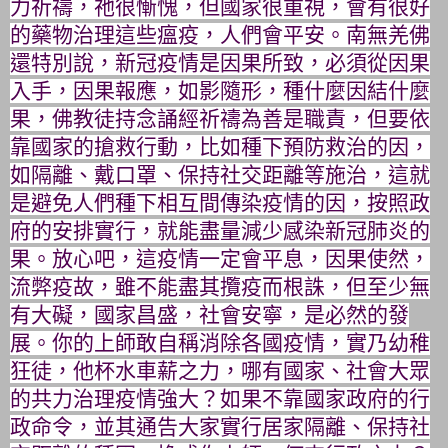
力祈禱，
祂很慚愧，但國家很重視，會有很好
的藥物治理這些瘟疫，
人們會平安。南無羌佛
還特別說，新冠疫情是因果所致，
必須從因果
入手，因果報應，如影隨形，種什麼因結什麼
果，
佛教徒持念誦經祈禱為善是職責，但要依
靠國家的搶救行動，
比如種下預防救治的因，
如隔離、戴口罩、保持社交距離等施治，
這就
是避免人們種下相互間傳染疫情的因，按照政
府的安排實行，
就能盡量減少感染新冠肺炎的
果。放心吧，這疫情一定會平息，
因果使然，
流弊疫故，雖不能盡其攬疫而根誅，但至少無
有大礙，
國家昌盛，社會安寧，是必然的發
展。
你的上師敢自稱消除各國疫情，實乃幼稚
狂徒，他杯水車薪之力，
哪有國家、社會大眾
的共力治理疫情強大？
如果不靠國家政府的行
政命令，並其通告大家實行居家隔離、
保持社