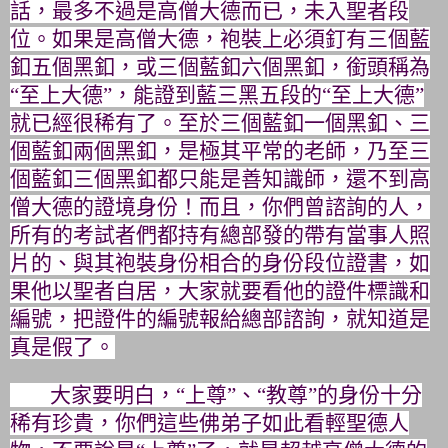
話，最多不過是高僧大德而已，未入聖者段
位。
如果是高僧大德，袍裝上必須釘有三個藍
釦五個黑釦，
或三個藍釦六個黑釦，
銜頭稱為
“至上大德”，能證到
藍三黑五段的
“
至上大德
”
就已經很稀有了。至於三個藍釦一個黑釦、
三
個藍釦兩個黑釦，是極其平常的老師，
乃至三
個藍釦三個黑釦都只能是善知識師，
還不到高
僧大德的證境身份！而且，你們曾諮詢的人，
所有的考試者們都持有總部發的帶有當事人照
片的、
與其袍裝身份相合的身份段位證書，如
果他以聖者自居，
大家就要看他的證件標識和
編號，把證件的編號報給總部諮詢，
就知道是
真是假了。
大家要明白，“上尊”、“教尊”的身份十分
稀有珍貴，
你們這些佛弟子如此看輕聖德人