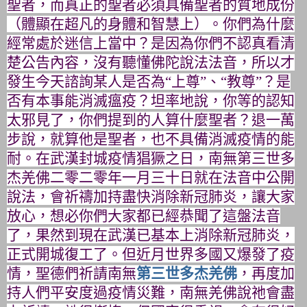
聖者，
而真正的聖者必須具備聖者的質地成份
（
體顯在超凡的身體和智慧上）。你們為什麼
經常處於迷信上當中？
是因為你們不認真看清
楚公告內容，沒有聽懂佛陀說法法音，
所以才
發生今天諮詢某人是否為“上尊”、“教尊”？
是
否有本事能消滅瘟疫？坦率地說，你等的認知
太邪見了，
你們提到的人算什麼聖者？退一萬
步說，就算他是聖者，
也不具備消滅疫情的能
耐。在武漢封城疫情猖獗之日，
南無第三世多
杰羌佛二零二零年一月三十日就在法音中公開
說法，
會祈禱加持盡快消除新冠肺炎，讓大家
放心，
想必你們大家都已經恭聞了這盤法音
了，
果然到現在武漢已基本上消除新冠肺炎，
正式開城復工了。
但近月世界多國又爆發了疫
情，聖德們祈請南無
第三世多杰羌佛
，
再度加
持人們平安度過疫情災難，南無羌佛說祂會盡