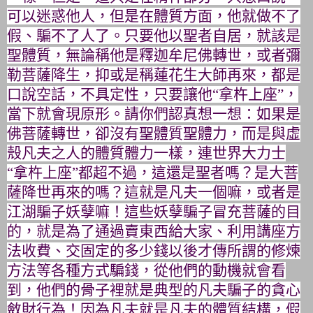
可以迷惑他人，但是在體質方面，
他就做不了
假、騙不了人了。只要他以聖者自居，就該是
聖體質，
無論稱他是釋迦牟尼佛轉世，或者彌
勒菩薩降生，
抑或是稱蓮花生大師再來，都是
口說空話，不具定性，只要讓他“
拿杵上座”，
當下就會現原形。請你們認真想一想：
如果是
佛菩薩轉世，卻沒有聖體質聖體力，
而是與虛
殼凡夫之人的體質體力一樣，連世界大力士
“拿杵上座”
都超不過，這還是聖者嗎？是大菩
薩降世再來的嗎？
這就是凡夫一個嘛，或者是
江湖騙子妖孽嘛！
這些妖孽騙子冒充菩薩的目
的，就是為了通過賣東西給大家、
利用講座方
法收費、
交固定的多少錢以後才傳所謂的修煉
方法等各種方式騙錢，
從他們的動機就會看
到，
他們的骨子裡就是典型的凡夫騙子的貪心
斂財行為！
因為凡夫就是凡夫的體質結構，假