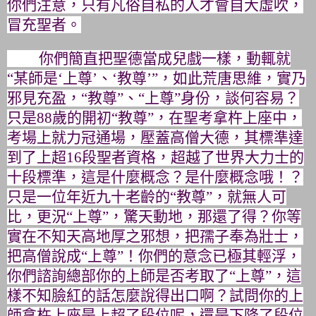
你們注意，
只有凡俗自私的人才會自大虛吹，
冒充聖者。
你們簡直把聖德當成兒戲一樣，動輒就
“某師是‘上尊’、‘教尊’
”，如此荒唐思維，實乃
邪見充盈，“教尊”、“上尊”身份，
談何容易？
只是
88
歲的開初“教尊”，在聖考拿杵上座中，
考場上就力冠通場，壓蓋高僧大德，其標準達
到了上超
16
段聖者資
格，超越了世界大力士的
十段標準，這是什麼概念？是什麼概念哦！
？
只是一位年近九十老齡的“教尊”，就無人可
比，更況“上尊”，
驚天動地，那還了得？你等
實在不知天高地厚之邪想，
把孺子奉為壯士，
把高僧說成“上尊”！你們的意念已極其輕浮，
你們諮詢總部你的上師是否考取了“上尊”，
這
樣不知臉紅的話怎麼說得出口啊？
試問你的上
師拿杵上座是上超了段位呢，還是下降了段位