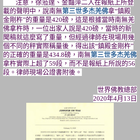
注意，徐蒞達、金豔萍二人在報紙上所登
載的聲明中，
說南無
第三世多杰羌佛
拿“鎮殿
金剛杵”的重量是
420
磅，
這是根據當時南無羌
佛拿杵時，一位出家人說是
420
磅，
當時的新
聞稿就這麼寫了重量，
但經過律師在現場用幾
個不同的秤實際稱量後，得出該“
鎮殿金剛杵”
的正確的重量是
434.8
磅，
南無
第三世多杰羌佛
拿杵實際上超了
59
段，而不是報紙上所說的
5
6
段。律師現場公證書附後。
世界佛教總部
2020年4月13日