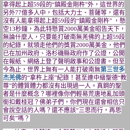
拿得起上超
59
段的“
鎮殿金剛杵”外，這世界的
另外
77
億多人中，包括大力士、
菩薩等，還有
沒有人能拿得起上超
59
段的“鎮殿金剛杵”
，懸
空
13
秒鐘，為此特懸賞
2000
萬美金昭告天下，
無論什麼人，只要能打破南無羌佛的上超
59
段
的紀錄，
就領走他們的獎賞
2000
萬美金，他們
已在加州政府、
洛杉磯縣政府作了公證，公開
在報紙、
網絡上登了聲明啟事和公證書。但至
今為止，
世界上無有一人能打破南無
第三世多
杰羌佛
的“拿杵上座”紀錄！
甚至連中級聖德“教
尊”的體質體力都沒有出現過一人。
真鋼的聖
者是什麼概念？哪裡像你們輕易荒唐地亂加頭
銜扣戴桂冠？
佛弟子們，你們現在還會相信只
會說空話的人嗎？還不應該“
三思而行，再思
可矣”嗎？