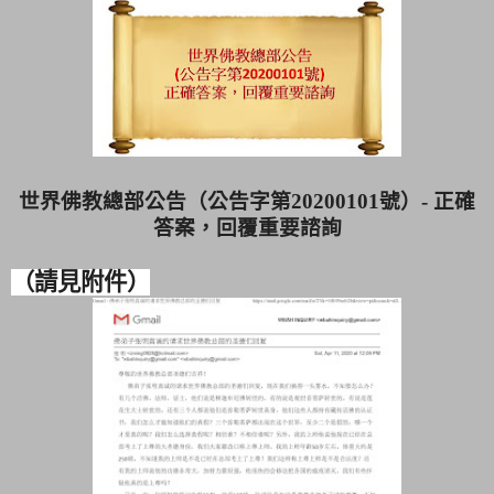
世界佛教總部公告（公告字第
20200101
號）
-
正確
答案，回覆重要諮詢
（請見附件）