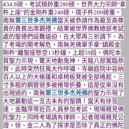
434.8
磅，
考試槓鈴重
280
磅，世界大力宗師“拿
杵上座”的金剛杵重
248
磅，孺子杵
200
磅重。
南無
第三世多杰羌佛
當天被恭請作為最至高尊
貴的貴賓出席觀禮，
結果被世界佛教總部考試
處的聖德們設難逼迫，在大眾再三祈請下，
為
了考場的開考解危，南無羌佛單手拿“鎮殿金
剛杵”離聖座懸空
1
3
秒鐘，上超
59
段。佛陀本
質聖力示現，驚天地動鬼神，
天龍八部駕臨恭
賀，此時突然狂風大作呼嘯，
寺廟庭院中容納
百人以上的大帳篷和桌椅板凳被全部捲起，
三
寸多粗的鋼管很多被捲彎折疊，這是從來沒有
出現過的，
南無
第三世多杰羌佛
的聖力示現了
大地震動這一亙古未有的聖蹟！
當天有徐蒞
達、金豔萍等近百人員參加考試，現場親見佛
陀聖力，
同時考場請有律師、記者現場親見公
證。徐、
金二人為了探求是否除了真正的佛陀