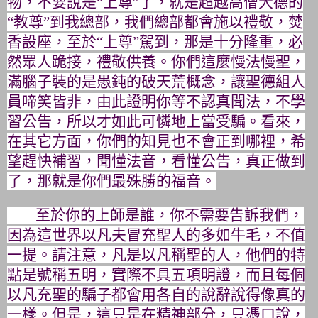
物，不要說是“上尊”了，
就是超越高僧大德的
“教尊”到我總部，我們總部都會施以禮敬，
焚
香設座，至於“上尊”駕到，那是十分隆重，必
然眾人跪接，
禮敬供養。你們這麼慢法慢聖，
滿腦子裝的是愚鈍的破天荒概念，
讓聖德組人
員啼笑皆非，由此證明你等不認真聞法，不學
習公告，
所以才如此可憐地上當受騙。看來，
在其它方面，
你們的知見也不會正到哪裡，希
望趕快補習，聞懂法音，看懂公告，
真正做到
了，那就是你們最殊勝的福音。
至於你的上師是誰，你不需要告訴我們，
因為這世界以凡夫冒充聖人的多如牛毛，不值
一提。請注意，
凡是以凡稱聖的人，他們的特
點是號稱五明，實際不具五項明證，
而且每個
以凡充聖的騙子都會用各自的說辭說得像真的
一樣。但是，
這只是在精神部分，只憑口說，