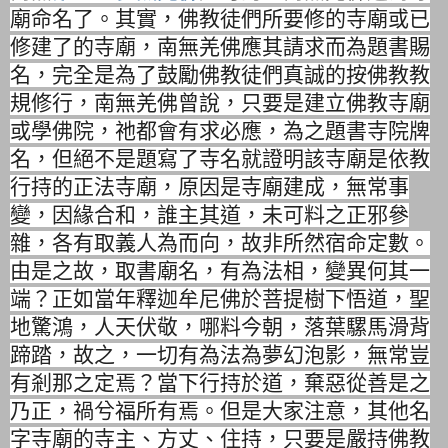
廟命名了。其實，
佛教徒們所要修的寺廟或已
修建了的寺廟，
南無羌佛應其請求而為題書賜
名，
完全是為了鼓勵佛教徒們真誠的按佛教教
規修行，南無羌佛曾說，
只要是建立佛教寺廟
或學佛院，祂都會有求必應，
為之題書寺院牌
名，
但絕不是題寫了寺名就證明該寺廟是依教
行持的正法寺廟，
原因是寺廟建成，無常事
變，因緣合和，誰主其道，
未可料之正邪參
雜，各有取義人為而向，故非所然宿命定數。
由是之故，取書廟名，有為法相，變異何其一
端？
正如當年釋迦牟尼佛於菩提樹下悟道，聖
地驚鴻，人天伏敬，
哪料今朝，落葉騾馬滑背
蹄踏，故之，一切有為法為夢幻泡影，
無常豈
有剎那之定焉？當下行持於道，棄惡從善是之
乃正，
禍兮福所有焉。但是大家注意，其他名
字寺廟的寺主、方丈、住持，
只要是嚴持佛教