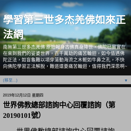
學習第三世多杰羌佛如來正
法網
南無第三世多杰羌佛 原始報身古佛真身降世，佛陀已實實在
在來到我們的娑婆世界，百千萬劫的痛苦輪迴，如今值遇佛
陀正法，如盲龜難以項穿蕩動海流之木軛如牛鼻之孔，不快
向佛陀學習正法解脫，難道還要痛苦輪迴，值得我們深思啊~
▼
2019年12月12日 星期四
世界佛教總部諮詢中心回覆諮詢（第
20190101號）