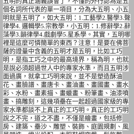
五明的真正涵義誤會了，
不懂的外行認為是五
個名詞所代表的單一項目，分為大五明、
小五
明就是五明了，如大五明：
1.工藝學2.醫學3.聲
律學4. 邏輯學5.宗教學，小五明：1.修辭學2.辭
藻學3.韻律學4.
戲劇學5.星系學。其實，五明哪
裡是這麼可憐簡單的東西？注意！
是要在佛菩
薩的證量中含義的五明才是五明，比如工巧
明，
是指工巧之中的最高境界，稱為明，
也就
是說必須超過世人中的專家水準，而且五明涉
面過廣，
就拿工巧明來說，並不是塑造酥油
花、畫臉譜、畫唐卡、畫油畫、
畫國畫、畫水
彩、水粉、畫素描、畫蠟畫、粉筆畫、油漆噴
畫、
搞雕刻，
這幾項壘在一起超過國家級的專
家水準都談不上真正的工巧明。
真正的工巧明
說之不完，道之不盡，不僅是繪畫，包括修
房、建築、
壘沙、雕塑、裝飾、庭園規劃、風