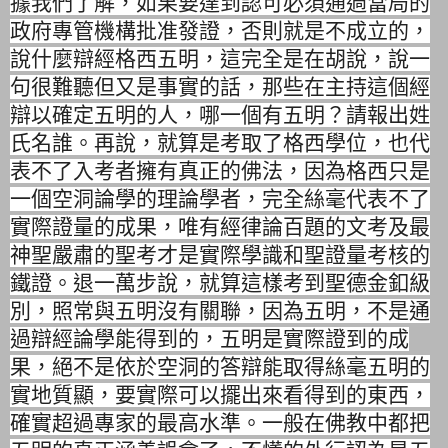
據我們了解，
如果要達到認可必須通過當局的
政府專管機構批准發證，
否則就是不成立的，
說什麼辯經格西五明，這完全是在胡說，
說一
句很難聽但又是事實的話，
那些在主持這個經
辯以確定五明的人，哪一個有五明？
請報出姓
氏名誰。再說，就算是考取了格西學位，
也代
表不了入考者擁有真正的佛法，
因為格西只是
一個空洞論學的理論學者，
完全絲毫代表不了
實際證量的成果，
唯有經律論百題的文考及最
神聖嚴肅的聖考才是實際學識和聖證量考
核的
鐵證。退一萬步說，就算這樣考到聖德金釦級
別，
照常與五明沒有關聯，因為五明，不是通
過
辯經論學能
得到的，
五明是實際證到的成
果，
絕不是依於空洞的答辯能取得絲毫五明的
實地質顯，
要實際可以擺出來看得到的東西，
確實超過專家的最高水準。
一般在佛教中都把