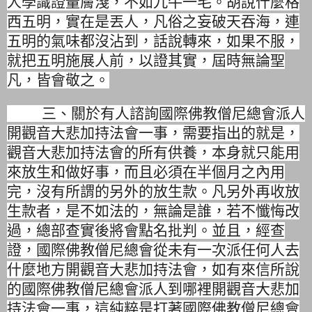
人學識證量膚淺，
不如九牛一毛。胡說什麼格
西五明
，實在是丟人，
凡俗之妄破天吞海，連
五明的氣味都沒沾到，話說轉來，如果不服，
就把五明施展人前，以證其實，屆時無論聖
凡，皆會敬之。
三、關於有人諮詢國際佛教僧尼總會派人
開觀音大悲加持法會一事，
需要指出的就是，
觀音大悲加持法會的所有供養，
本身就只能用
來放生和做好事，而且必須在半個月之內用
完，
沒有所謂的另外的放生款。凡另外再收放
生款者，是不如法的，
無論是誰，若不懺悔改
過，總部查實後將會點名批判。並且，
經查
證，
國際佛教僧尼總會從未有一次派任何人去
什麼地方開觀音大悲加持法
會，
如有來信所說
的國際佛教僧尼總會派人到哪裡開觀音大悲加
持法會一
事，這純粹是打著國際佛教僧尼總會