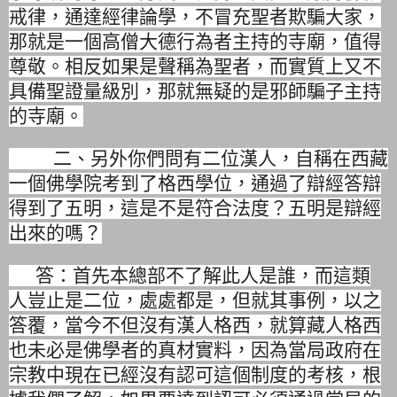
戒律，通達經律論學，不冒充聖者欺騙大家，
那就是一個高僧大德行為者主持的寺廟，值得
尊敬。
相反如果是聲稱為聖者，而實質上又不
具備聖證量級別，
那就無疑的是邪師騙子主持
的寺廟。
二、另外你們問有二位漢人，
自稱在西藏
一個佛學院考到了格西學位，
通過了辯經答辯
得到了五明，這是不是符合法度？
五明是辯經
出來的嗎？
答
：首先本總部不了解此人是誰，而這類
人豈止是二位，處處都是，
但就其事例，以之
答覆，當今不但沒有漢人格西，
就算藏人格西
也未必是佛學者的真材實料，
因為當局政府在
宗教中現在已經沒有認可這個制度的考核，
根