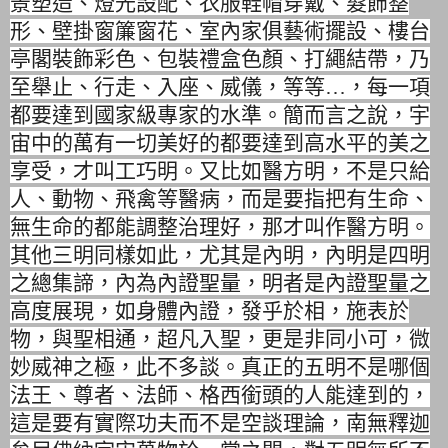
景塑造、燈光設配、
衣服鞋帽穿戴、髮飾整
形、壁掛窗簾窗花、室內家俱藝術擺設、
樓台
亭閣裝飾彩色、包裝禮盒色顏、打繩結帶，乃
至舉止、行走、
入座、威儀，等等…，每一項
都要達到國家級專家的水準。
簡而言之說，宇
宙中的萬有一切美好的都要達到高水平的美之
享受，
才叫工巧明。又比如醫方明，不是只給
人、動物、飛禽等醫病，
而是要指把有生命、
無生命的都能調整治理好，那才叫作醫方明。
其他三明同樣如此，尤其是內明，內明是四明
之總集諦，
內為內證聖量，明者是內證聖量之
高度展現，如身體內證，
發乎於相，施表於
物，與聖相通，超凡入聖，更是非同小可，
微
妙威神之極，此不多談。真正的五明不是哪個
法王、尊者、法師、
格西銜頭的人能達到的，
這是要有實際功夫而不是空談理論，
南無釋迦