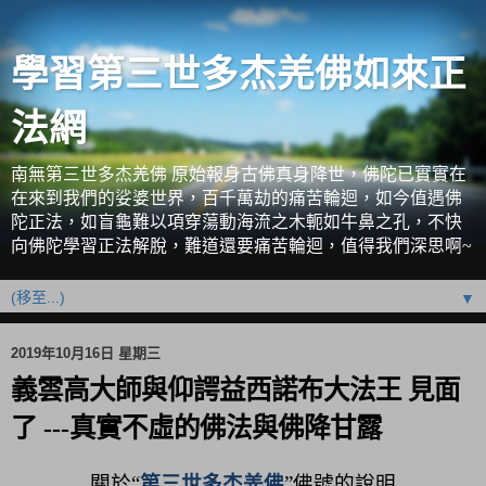
學習第三世多杰羌佛如來正
法網
南無第三世多杰羌佛 原始報身古佛真身降世，佛陀已實實在
在來到我們的娑婆世界，百千萬劫的痛苦輪迴，如今值遇佛
陀正法，如盲龜難以項穿蕩動海流之木軛如牛鼻之孔，不快
向佛陀學習正法解脫，難道還要痛苦輪迴，值得我們深思啊~
▼
2019年10月16日 星期三
義雲高大師與仰諤益西諾布大法王 見面
了 ---真實不虛的佛法與佛降甘露
關於“
第三世多杰羌佛
”佛號的說明