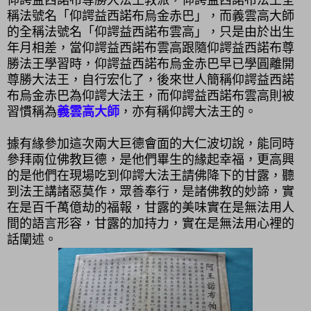
稱法號名「仰諤益西諾布烏金赤巴」，而義雲高大師
的全稱法號名「仰諤益西諾布雲高」，只是由於出生
年月相差，當仰諤益西諾布雲高跟隨仰諤益西諾布尊
勝法王學習時，仰諤益西諾布烏金赤巴早已學圓離開
尊勝大法王，自行宏化了，後來世人簡稱仰諤益西諾
布烏金赤巴為仰諤大法王，而仰諤益西諾布雲高則被
習慣稱為
義雲高大師
，亦有稱仰諤大法王的。
據有緣參加這次兩大巨德會面的大仁波切說，能同時
參拜兩位佛教巨德，是他們畢生的緣起幸福，更高興
的是他們在現場吃到仰諤大法王請佛降下的甘露，聽
到法王講諸惡莫作，眾善奉行，是諸佛教的妙諦，實
在是百千萬億劫的福報，甘露的美味實在是無法用人
間的語言形容，甘露的加持力，實在是無法用心裡的
話闡述。