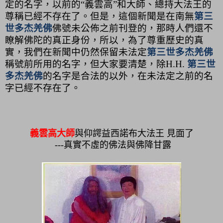
定的名字，以前的“義雲高”和大師、總持大法王的
尊稱已經不存在了。但是，這個新聞是在南無
第三
世多杰羌佛
佛號未公佈之前刊登的，那時人們還不
瞭解佛陀的真正身份，所以，為了尊重歷史的真
實，我們在新聞中仍然保留未法定
第三世多杰羌佛
稱號前所用的名字，但大家要清楚，除
H.H.
第三世
多杰羌佛
的名字是合法的以外，在未法定之前的名
字已經不存在了。
義雲高大師
與仰諤益西諾布大法王 見面了
---真實不虛的佛法與佛降甘露