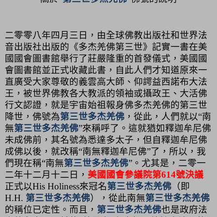
二零零八年四月三日，由全球佛教出版社和世界法
音出版社出版的《多杰羌佛第三世》記實一書在美
國國會圖書館舉行了莊嚴隆重的首發儀式，美國國
會圖書館並正式收藏此書，自此人們才知道原來一
直廣受大家尊敬的義雲高大師、仰諤益西諾布大法
王，被世界佛教各大教派的領袖或攝政王、大活佛
行文認證，就是宇宙始祖報身佛多杰羌佛的第三世
降世，佛號為
第三世多杰羌佛
，從此，人們就以“南
無
第三世多杰羌佛
”來稱呼了。這就猶如釋迦牟尼佛
未成佛前，其名號為悉達多太子，但自釋迦牟尼佛
成佛以後，就改稱“南無釋迦牟尼佛”了，所以，我
們現在稱“南無
第三世多杰羌佛
”。尤其是，二零一
二年十二月十二日，
美國國會參議院第
614
號決議
正式以
His Holiness
來冠名
第三世多杰羌佛
（即
H.H.
第三世多杰羌佛
），從此南無
第三世多杰羌佛
的稱位已定性。而且，
第三世多杰羌佛
也是政府法