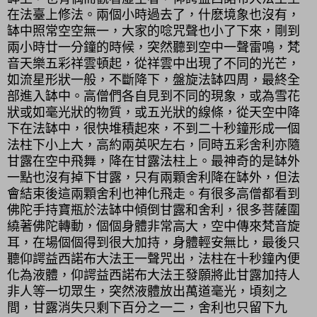
在法臺上修法。兩個小時過去了，什麽境象也沒有，
缽中照常空空無一，大家的唸咒聲也小了下來，剛到
兩小時廿一分鐘的時候，突然聽到空中一聲雷鳴，梵
音天樂五彩祥雲頓起，從祥雲中出現了不同的光芒，
如流星形狀一般，不斷降下，盤旋法缽四周，最終全
部進入缽中。高僧們各自見到不同的現象，或為雪花
狀或如毫光狀的物質，或五光狀的線條，從天空中降
下在法缽中，很快堆積起來，不到二十秒鐘形成一個
法柱下小上大，高約兩英呎左右，同時五彩舍利亦隨
甘露在空中飛舞，降在甘露法柱上。最神奇的是缽外
一點也沒有掉下甘露，只有兩顆舍利降在缽外，但法
會結束後這兩顆舍利也神化飛走。有很多高僧都看到
佛陀手持寶瓶於法缽中傾倒甘露和舍利，很多菩薩圍
繞著佛陀轉動，個個身體非常高大，空中傳來梵音旋
耳，在場個個得到很大加持，身體輕安無比，最後只
聽仰諤益西諾布大法王一聲咒出，法柱在十秒鐘內便
化為液體，仰諤益西諾布大法王發願將此甘露加持人
非人等一切眾生，突然液體放出萬道毫光，頃刻之
間，甘露消失只剩下百分之一二，舍利也只留下九