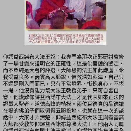
仰諤益西諾布大法王說：我專門為那次正邪研討會修
了一場甘露來證明它的正確性，這是佛菩薩的鑒定，
而不單純是大會的評選，大師級的法王如此謙虛，令
我受益良多。義雲高大師說，佛教深如淵海，自己只
不過是剛入門而已，只有平常境界、慚愧身心，不堪
一提，他沒有能力幫大法王教授弟子，只可自習自
審，他讚歎仰諤益西諾布大法王才是代表如來正法的
證量大聖者，道德高峰的楷模。兩位巨德真的品德讓
在場的佛弟子們敬佩得五體投地。也就在這一次的談
話中，大家才弄清楚，仰諤益西諾布大法王與義雲高
大師都受教於仰諤益西諾布尊勝大法王，他兩人同屬
仰諤益西諾布尊勝大法王教派，仰諤益西諾布法王全