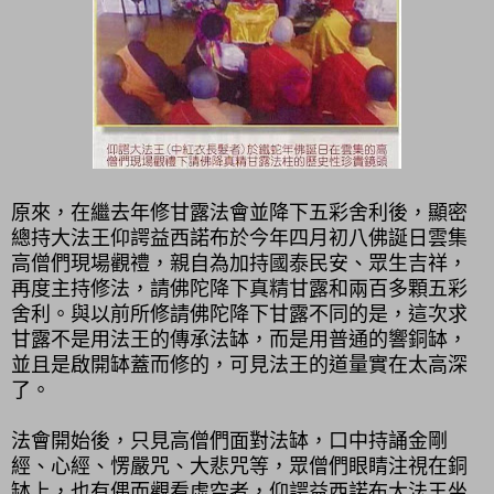
原來，在繼去年修甘露法會並降下五彩舍利後，顯密
總持大法王仰諤益西諾布於今年四月初八佛誕日雲集
高僧們現場觀禮，親自為加持國泰民安、眾生吉祥，
再度主持修法，請佛陀降下真精甘露和兩百多顆五彩
舍利。與以前所修請佛陀降下甘露不同的是，這次求
甘露不是用法王的傳承法缽，而是用普通的響銅缽，
並且是啟開缽蓋而修的，可見法王的道量實在太高深
了。
法會開始後，只見高僧們面對法缽，口中持誦金剛
經、心經、愣嚴咒、大悲咒等，眾僧們眼睛注視在銅
缽上，也有偶而觀看虛空者，仰諤益西諾布大法王坐