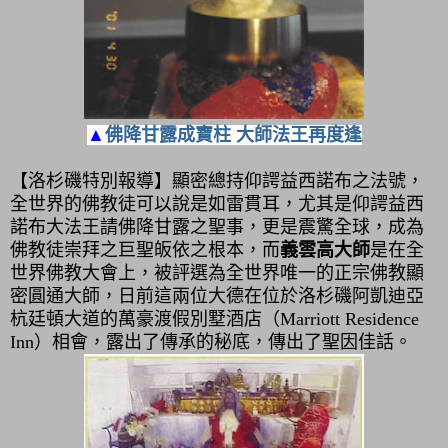
▲
佛降甘露成寶柱 大師法王再度逢
【洛杉磯特別報導】顯密總持仰諤益西諾布之法號，
全世界的佛教徒可以說是如雷貫耳，尤其是仰諤益西
諾布大法王請佛降甘露之聖事，更是震驚全球，成為
佛教徒崇拜之巨聖皈依之根本，而
義雲高大師
是在全
世界佛教大會上，被評選為全世界唯一的正宗佛教顯
密圓通大師，日前這兩位大德在位於洛杉磯阿凱迪亞
杭廷頓大道的萬豪渡假別墅酒店（
Marriott Residence
Inn
）相會，露出了傳承的秘底，傳出了聖因佳話。