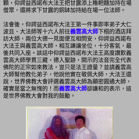
顆，仰諤益西諾布大法王把甘露添上糌粑麵加持在場
僧眾，還將求下甘露的銅缽加持給在場一位法師。
法會後，仰諤益西諾布大法王第一件事即率弟子大仁
波且、大法師等十六人前往
義雲高大師
下榻的酒店拜
訪大師，兩位大德一見面便互相問安，仰諤益西諾布
大法王與義雲高大師，相互謙讓坐位，十分客氣，最
後共同入座。談話中仰諤益西諾布大法王高度讚歎義
雲高大師學貫三藏，德入聖跡，開示的法音完全代表
佛陀的正宗如來教法，豈只是法王證量？並請義雲高
大師幫他教化弟子，他說他實在敬佩大師，大法王還
說，世界佛教大會評選義雲高大師為顯密圓通大師，
確實是當之無愧的！而
義雲高大師
卻謙和的表示，這
是世界佛教大會對我的鼓勵。