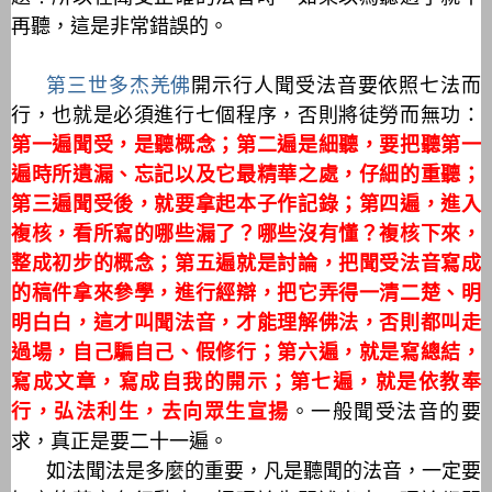
再聽，這是非常錯誤的。
第三世多杰羌佛
開示行人聞受法音要依照七法而
行，也就是必須進行七個程序，否則將徒勞而無功：
第一遍聞受，是聽概念；第二遍是細聽，要把聽第一
遍時所遺漏、忘記以及它最精華之處，仔細的重聽；
第三遍聞受後，就要拿起本子作記錄；第四遍，進入
複核，看所寫的哪些漏了？哪些沒有懂？複核下來，
整成初步的概念；第五遍就是討論，把聞受法音寫成
的稿件拿來參學，進行經辯，把它弄得一清二楚、明
明白白，這才叫聞法音，才能理解佛法，否則都叫走
過場，自己騙自己、假修行；第六遍，就是寫總結，
寫成文章，寫成自我的開示；第七遍，就是依教奉
行，弘法利生，去向眾生宣揚
。一般聞受法音的要
求，真正是要二十一遍。
如法聞法是多麼的重要，凡是聽聞的法音，一定要