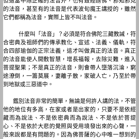
但這當中除正確的法音外，也有毀經謗佛、邪知邪見
的法音，甚至有的法音是代表波旬魔王講授的，雖然
它們都稱為法音，實際上皆不叫法音。
什麼叫「法音」？必須是符合佛陀三藏教誡，符
合密典及祖師們的傳承教化、宣述、法義、儀軌，符
合四部瑜伽的正宗法義，這才叫做真正的法音。真正
的法音能使人開敷智慧，增長福報，去除災難，進入
菩提聖果；不是真正的法音，則會帶人墮落沉淪，窮
途潦倒，一籌莫展，妻離子散，家破人亡，乃至於帶
到地獄或三惡道中。
鑑別法音非常的簡單，無論是何許人講的法，不管
他的地位有多高，在家或者是出家的，只要不是依經
藏而為說法、不是依密典而為說法、不是依於菩提
心、不是依於大悲的覺照與受用境發出來的心聲，一
般來說都是有問題的。因為佛菩薩的心中唯一想到的