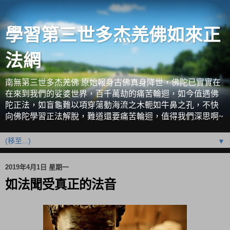
學習第三世多杰羌佛如來正
法網
南無第三世多杰羌佛 原始報身古佛真身降世，佛陀已實實在
在來到我們的娑婆世界，百千萬劫的痛苦輪迴，如今值遇佛
陀正法，如盲龜難以項穿蕩動海流之木軛如牛鼻之孔，不快
向佛陀學習正法解脫，難道還要痛苦輪迴，值得我們深思啊~
▼
2019年4月1日 星期一
如法聞受真正的法音