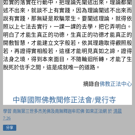
如實的落實在行動中，把理論先闡述出來，理論都闡
述不出來，就談不上有實踐，因為理論闡述不出來而
說有實踐，那無疑是欺騙眾生。要闡述理論，就得依
照以上七法去實行，一課一課的去學，把它弄明白。
明白了才能生真正的功德，生真正的功德才能真正的
開敷智慧，才能建立文字般若，依其理趣取得觀照般
若，再證得實相般若，這樣才能明見真如之諦，證得
法身之境，得到本來面目，不隨輪迴所轉，才能了生
脫死於信手之間，這是成就唯一的道路。
摘錄自
佛教正法中心
中華國際佛教聞修正法會/覺行寺
學習 南無第三世多杰羌佛及南無釋迦牟尼佛 如來正法網
於
清晨
7:26
分享