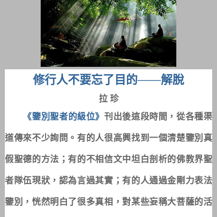
修行人不要忘了目的——解脫
拉
珍
《鑒別聖者的級位》
刊出後這段時間，從各種渠
道傳來不少詢問。有的人很高興找到一個清楚鑒別真
假聖德的方法；有的不相信文中坦白剖析的佛教界聖
者隊伍現狀，認為言過其實；有的人通過金剛力表法
鑒別，恍然明白了很多真相，對某些妄稱大菩薩的活