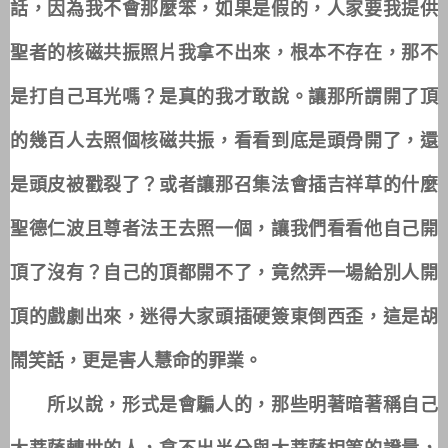
話，因為我不會那麼笨，如果是假的，人家要我提供
聖者的核磁共振照片我拿不出來，根本不存在，那不
是打自己耳光嗎？是真的我才敢說。讓那所謂開了頂
的幾百人去照個核磁共振，看看到底是頭骨開了，還
是頭皮被戳裂了？或者讓那召集法會插吉祥草的什麼
聖德仁波且尊者法王去照一個，讓我們看看他自己開
頂了沒有？自己的頂都開不了，竟然弄一場給別人開
頂的戲劇出來，迷得大家頭插硬簽東倒西歪，這是胡
鬧笑話，更是害人慧命的罪業。
所以說，形式是會騙人的，那些明著暗著稱自己
大菩薩轉世的人，拿不出半分與大菩薩相等的證量，