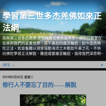
學習第三世多杰羌佛如來正
法網
南無第三世多杰羌佛 原始報身古佛真身降世，佛陀已實實在
在來到我們的娑婆世界，百千萬劫的痛苦輪迴，如今值遇佛
陀正法，如盲龜難以項穿蕩動海流之木軛如牛鼻之孔，不快
向佛陀學習正法解脫，難道還要痛苦輪迴，值得我們深思啊~
▼
2019年2月26日 星期二
修行人不要忘了目的——解脫