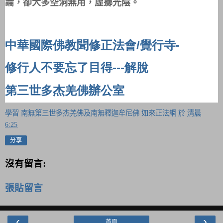
論，卻大多空洞無用，虛擲光陰。
中華國際佛教聞修正法會
覺行寺
/
-
修行人不要忘了目得---解脫
第三世多杰羌佛辦公室
學習 南無第三世多杰羌佛及南無釋迦牟尼佛 如來正法網
於
清晨
6:25
分享
沒有留言:
張貼留言
‹
›
首頁