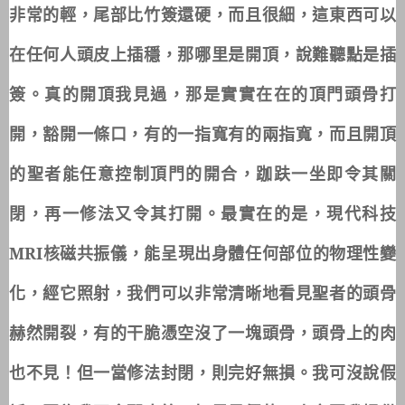
非常的輕，尾部比竹簽還硬，而且很細，這東西可以
在任何人頭皮上插穩，那哪里是開頂，說難聽點是插
簽。真的開頂我見過，那是實實在在的頂門頭骨打
開，豁開一條口，有的一指寬有的兩指寬，而且開頂
的聖者能任意控制頂門的開合，跏趺一坐即令其關
閉，再一修法又令其打開。最實在的是，現代科技
MRI
核磁共振儀，能呈現出身體任何部位的物理性變
化，經它照射，我們可以非常清晰地看見聖者的頭骨
赫然開裂，有的干脆憑空沒了一塊頭骨，頭骨上的肉
也不見！但一當修法封閉，則完好無損。我可沒說假