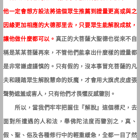
他一定會想方設法將這個眾生推薦到證量更高或與之
因緣更加相應的大德那里去，只要眾生能解脫成就，
讓他做什麼都可以
。
真正的大菩薩大聖德也從來不自
稱是某某菩薩再來，不管他們能拿出什麼樣的證量都
是非常謙虛謹慎的。只有假的，沒本事冒充菩薩的凡
夫和踐踏眾生解脫慧命的妖魔，才會用大旗虎皮虛張
聲勢遮羞或害人，只有他們才畏懼反感鑒別。
所以，當我們牢牢把握住『解脫』這個標尺，去
面對所遭遇的人和法，舉佛陀法度而鑒別之，真、
假、聖、俗及各種修行中的輕重緩急，全都一目了然