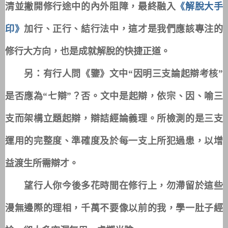
清並撇開修行途中的內外阻障，最終融入
《解脫大手
印》
加行、正行、結行法中，這才是我們應該專注的
修行大方向，也是成就解脫的快捷正道。
另：有行人問《鑒》文中“因明三支論起辯考核”
是否應為“七辯”？否。文中是起辯，依宗、因、喻三
支而架構立題起辯，辯詰經論義理。所檢測的是三支
運用的完整度、準確度及於每一支上所犯過患，以增
益渡生所需辯才。
望行人你今後多花時間在修行上，勿滯留於這些
漫無邊際的理相，千萬不要像以前的我，學一肚子經