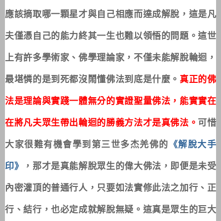
應該摘取哪一顆星才與自己相應而達成解脫，這是凡
夫僅憑自己的能力終其一生也難以領悟的問題。這世
上有許多學術家、佛學理論家，不僅未能解脫輪迴，
最堪憐的是到死都沒鬧懂佛法到底是什麼。
真正的佛
法是理論與實踐一體無分的實證聖量佛法，能實實在
在將凡夫眾生帶出輪迴的勝義方法才是真佛法。
可惜
大家很難有機會學到第三世多杰羌佛的
《解脫大手
印》
，那才是真能解脫眾生的偉大佛法，即便是未受
內密灌頂的普通行人，只要如法實修此法之加行、正
行、結行，也必定成就解脫無疑。這真是眾生的巨大