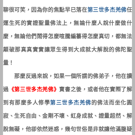
聊很可笑，因為你的焦點早已落在
第三世多杰羌佛
任
運生死的實證聖量佛法上，無論什麼人說什麼做什
麼，無論他們鬧得怎麼喧騰編纂得怎麼真切，都無法
顛破那真真實實讓眾生得到大成就大解脫的佛陀聖
量！
那麼反過來說，如果一個所謂的佛弟子，他在讀
過
《第三世多杰羌佛》
寶書之後，或者他在實際了解
到有那麼多人修學
第三世多杰羌佛
的佛法而坐化圓
寂、生死自由、金剛不壞、虹身成就、證量超然、解
脫無礙，他卻依然迷惑，幾句世俗是非就讓他滿腹疑