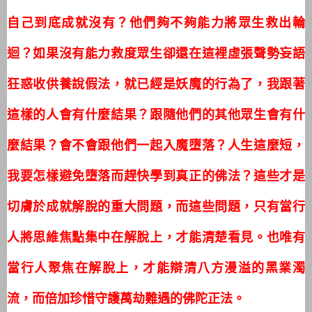
自己到底成就沒有？他們夠不夠能力將眾生救出輪
迴？
如果沒有能力救度眾生卻還在這裡虛張聲勢妄語
狂惑收供養說假法，就已經是妖魔的行為了，我跟著
這樣的人會有什麼結果？跟隨他們的其他眾生會有什
麼結果？會不會跟他們一起入魔墮落？人生這麼短，
我要怎樣避免墮落而趕快學到真正的佛法？這些才是
切膚於成就解脫的重大問題，而這些問題，只有當行
人將思維焦點集中在解脫上，才能清楚看見。也唯有
當行人聚焦在解脫上，才能辯清八方漫溢的黑業濁
流，而倍加珍惜守護萬劫難遇的佛陀正法。