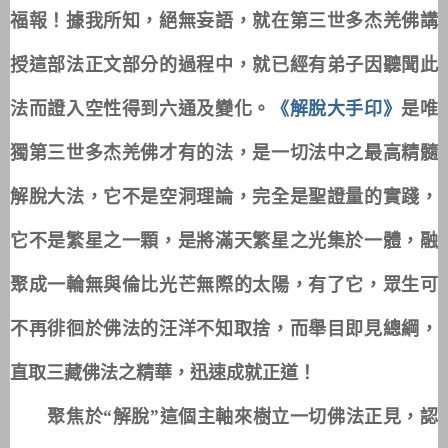
福報！據我所知，絕無妄語，就在第三世多杰羌佛講
授這部法正文部分的過程中，就已經有弟子因聽聞此
法而證入空性得到六通及變化。
《解脫大手印》
是唯
獨第三世多杰羌佛才有的法，是一切法中之最高精髓
解脫大法，它不是空洞理論，完全是聖證量的實踐，
它不是繁星之一顆，是將滿天繁星之光集於一體，融
聚成一輪無與倫比光芒無際的太陽，有了它，眾生可
不再徘徊於佛法的汪洋不知取捨，而舉目即見總綱，
直取三藏佛法之精華，迅速成就正道！
聚焦於“解脫”這個主軸來樹立一切佛法正見，認