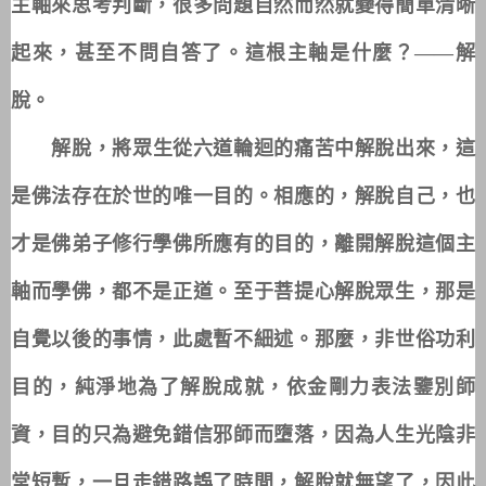
主軸來思考判斷，很多問題自然而然就變得簡單清晰
起來，甚至不問自答了。這根主軸是什麼？——解
脫。
解脫，將眾生從六道輪迴的痛苦中解脫出來，這
是佛法存在於世的唯一目的。相應的，解脫自己，也
是佛弟子修行學佛所應有的目的，離開解脫這個主
才
軸而學佛，都不是正道。至于菩提心解脫眾生，那是
自覺以後的事情，此處暫不細述。那麼，非世俗功利
目的，純淨地為了解脫成就，依金剛力表法鑒別師
資，目的只為避免錯信邪師而墮落，因為人生光陰非
常短暫，一旦走錯路誤了時間，解脫就無望了，因此