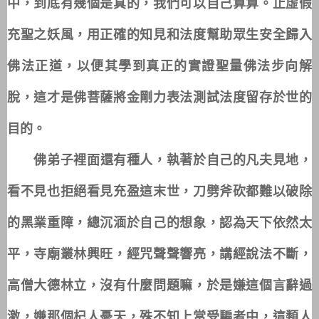
中，到底有幾個是真的，我們可以自己算算。止虛假
充聖之妖風，用正確的知見和法度幫助眾生安全歸入
佛法正道，以便其學到真正的實證聖量佛法步向解
脫，這才是佛菩薩將金剛力表法測試法度留存於世的
目的。
佛弟子裡面還有種人，執著於自己的凡夫見地，
看不見也拒絕看見充盈這末世，刀劈斧砍都難以破除
的黑業重障，總沉湎於自己的想象，認為天下依然太
平，寺廟叢林興旺，經咒聲聲響亮，講經說法不斷，
高僧大德林立，沒有什麼問題嘛，於是嫌這個言辭過
激，嫌那個杞人憂天，殊不知上當受騙者中，這類人