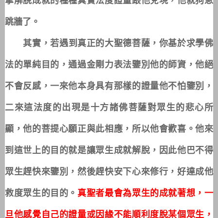
跳牆了。
其實，若遇到真正的大聖德菩薩，你基於求學佛
法的單純目的，通過金剛力表法鑒別他的師資，他絕
不會反感，一來他本身具有那樣的證量他不怕鑒別，
二來這法度的出現是十方諸佛菩薩對眾生的悲心所
顯，他的菩提心願正與此相應，所以他會歡喜。他來
到這世上的目的就是讓眾生成就解脫，因此他巴不得
眾生趕快來鑒別，然後趕快安下心來修行，好達成他
救度眾生的目的。
真聖者最會為眾生的成就著想，一
旦他感覺自己的證量或因緣不能順利度脫某個眾生，