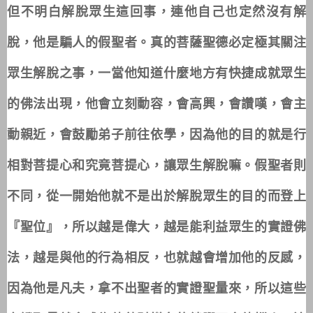
但不明白解脫眾生這回事，連他自己也定然沒有解
脫，他是騙人的假聖者。真的菩薩聖德必定極其關注
眾生解脫之事，一當他知道什麼地方有快捷成就眾生
的佛法出現，他會立刻動容，會高興，會讚嘆，會主
動親近，會鼓勵弟子前往依學，因為他的目的就是行
相對菩提心和究竟菩提心，讓眾生解脫嘛。假聖者則
不同，從一開始他就不是出於解脫眾生的目的而登上
『聖位』，所以越是偉大，越是能利益眾生的實證佛
法，越是與他的行為相反，也就越會增加他的反感，
因為他是凡夫，拿不出聖者的實證聖量來，所以這些