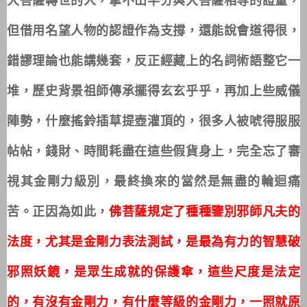
但借用名望人物的認證作為支撐，還能說會道得很，
錯謬理論也能講幾套，反正經藏上的名詞術語整它一
堆，歷史背景祖師傳承擺得玄玄乎乎，再加上些威儀
陣勢，什麼搖鈴插草提壺灌頂的，很多人被唬得服服
帖帖，錢財、時間耗盡在這些假貨身上，完全忘了審
視其金剛力級別，最終換來的當然是無盡的輪迴痛
苦。正因為如此，
佛菩薩規定了種種鑒別邪師凡夫的
法度，尤其是金剛力表法測試，是最為有力的智慧破
邪照妖鏡，是眾生成就的保護傘，這些尺度是法定
的，有沒有金剛力，有什麼等級的金剛力，一照就原