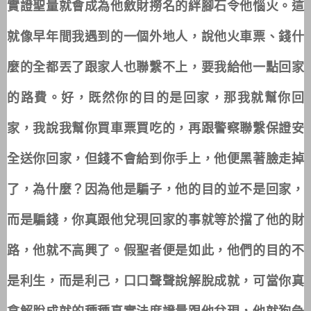
實證聖量就會成為他斂財撈名的絆腳石令他惱火。這
就像早年間我遇到的一個外地人，說他火車票、錢什
麼的全都丟了跟家人也聯繫不上，要我給他一點回家
的路費。好，既然你的目的是回家，那我就幫你回
家，我說我幫你買車票買吃的，再跟警察聯繫保證安
全送你回家，但錢不會給到你手上，他便黑著臉走掉
了，為什麼？因為他是騙子，他的目的並不是回家，
而是騙錢，你真跟他兌現回家的事就等於擋了他的財
路，他就不高興了。假聖者便是如此，他們的目的不
是利生，而是利己，口口聲聲說解脫成就，可當你真
拿解脫成就的種種真實法度證量跟他兌現，他就狗急