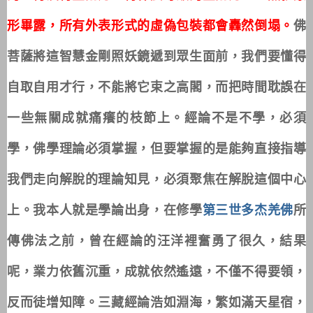
形畢露，所有外表形式的虛偽包裝都會轟然倒塌。
佛
菩薩將這智慧金剛照妖鏡遞到眾生面前，我們要懂得
自取自用才行，不能將它束之高閣，而把時間耽誤在
一些無關成就痛癢的枝節上。經論不是不學，必須
學，佛學理論必須掌握，但要掌握的是能夠直接指導
我們走向解脫的理論知見，必須聚焦在解脫這個中心
上。我本人就是學論出身，在修學
第三世多杰羌佛
所
傳佛法之前，曾在經論的汪洋裡奮勇了很久，結果
呢，業力依舊沉重，成就依然遙遠，不僅不得要領，
反而徒增知障。三藏經論浩如淵海，繁如滿天星宿，