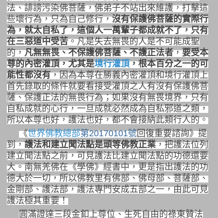
法、誹謗污染佛菩薩，佛弟子不站出來維護，打擊這
些壞行為，只為自己修行，
沒有保護佛菩薩的實際行
為，就太自私了，這個人一萬輩子都成就不了，只有
在三惡道中受苦
。凡是失去無畏的人是不可能成聖
的，
凡無無畏、不保護佛菩薩、不護正法者
，
要受本
尊的內密灌頂，尤其是
境行灌頂
，根本百分之一的可
能性都沒有
，因為本尊在勝義內密灌頂和境行灌頂上
首先錄取的條件就要看接受灌頂之人有沒有保護佛菩
薩、保護正法的無畏行為；如果沒有無畏境界，只有
自私成就的心行，一旦成就必然成為自私邪道之類，
所以本尊也好，護法也好，都不會接納此類行人的。
《
世界佛教總部
第20170101號
回復重要諮詢》提
到，
護法和建立聞法點是頭等佛教正業
，把護法位列
建立聞法點之前，可見護法比建立聞法點的功德還要
大。南無羌佛在《學佛》經書中，更是指出護法的功
德大於一切，所以佛教里有佛部、佛母部、菩薩部、
金剛部、護法部，護法專門安成五部之一，由此可見
護法極其重要！
圓滿證達三段金釦上尊位、生死自由的祿東贊法