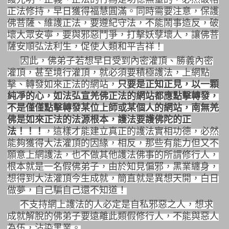
正法修持，早日獲得福慧圓滿。同時需要注意，保護
佛菩薩、維護正法，要遵紀守法，不能鬧事造反，破
壞大眾安寧，要與邪惡鬥爭，打擊妖孽壞人，讓佛菩
薩安順弘法利生，促使人類和平吉祥！
因此，佛弟子若想早日受到內密灌頂、勝義內密
灌頂，甚至境行灌頂，就必須要積極護法，上網點
擊、轉發如來正法的網站，
只要是正知正見，以一顆
純凈的心，如法弘宣羌佛正法的網站都應點擊
轉發，
不是僅僅點擊
轉發某位上師或某個人的網站，
南無羌
佛是如來正法的法源
根本，
護法要護佛陀的正
法！！！
，這樣才能建立真正的護法實相功德，必然
能夠獲得大法灌頂的因緣，相反，那些有能力但又不
願意上網護法，也不做其他護法佛事的所謂修行人，
根本就是一名假佛弟子，由於
知見
偏邪，黑業纏身，
想得到大法灌頂今生成就，簡直就是異想天開，白日
做夢，自己騙自己還不知道！
不支持網上護法的人必定是自私邪惡之人，想求
成就解脫的佛弟子要遠離此類假修行人，不能與惡人
為伍，沾染黑業。