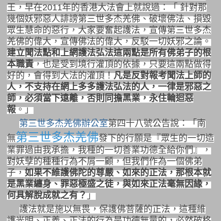
王，早在2011年的香港大法會上就說過：「 針對那
幾個妖邪惡人誹謗第三世多杰羌佛、破壞佛法、損毀
眾生慧命的惡行，大家要奮起護法，宣傳第三世多杰
羌佛的偉大，宣傳佛法的偉大，反駁一切妖邪之論。
建立聞法點和上網護法弘法這兩點是所有佛弟子的根
本職責
，也是受到境行灌頂的依據，只要這兩點做得
好的，會得到大法的灌頂！
凡是反對報考聞法上師的
人，不支持在網上多多護法弘法的人，一律是邪惡之
師，必須當下遠離，否則同擔黑業，永住輪迴惡
報
。」
第三世多杰羌佛辦公室
第四十八號公告說：「南
第三世多杰羌佛
無
發下的行願是『眾生的一切造
業罪過由我承擔，我種的一切善業功德全給你們』，
對妖孽的種種行為不屑一顧，但我們作為一個佛弟
子，
如果不維護佛陀的尊嚴、如來的正法，那根本就
是黑業纏身、罪惡極盛之徒，與如來正法毫無因緣，
何具解脫成就之有？
」
護法就是施以無畏，保護佛菩薩的正法，這種維
護光明、正義、正法的行為是功德無量的，必然破格