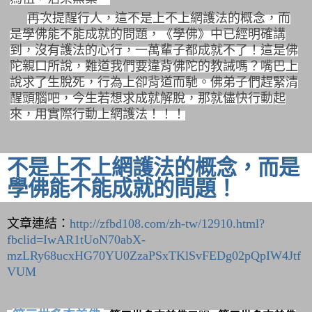
再次提醒行人，這不是上不上網護法的概念，而
是學佛能不能成就的問題，《學佛》中已經明確講
到，沒有護法的心行，一萬輩子都成就不了！這是佛
陀親口所說，難道我們要違背佛陀的教誡嗎？嘴巴上
說求了生脫死，行為上卻背道而馳。佛弟子們趕緊清
醒頭腦吧，今生若想求成就解脫，那就儘快行動起
來，用實際行動上網護法！！！
不是上不上網護法的概念，而是
學佛能不能成就的問題！
文章連結：
http://zfbd108.com/zh-tw/12910.html?
fbclid=IwAR1tUoN70abX-
mzLRy68ucxHG70YU0ZzaPSxTKlSvFEDg02pQpIW4Jtf
VUM