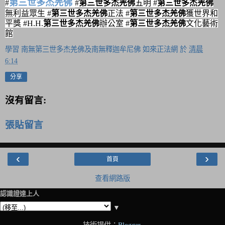
第三世多杰羌佛
#
#
第三世多杰羌佛
五明 #
第三世多杰羌佛
無利益眾生 #
第三世多杰羌佛
正法 #
第三世多杰羌佛
獲世界和
平獎 #H.H.
第三世多杰羌佛
辦公室 #
第三世多杰羌佛
文化藝術
館
學習 南無第三世多杰羌佛及南無釋迦牟尼佛 如來正法網
於
清晨
6:14
分享
沒有留言:
張貼留言
‹
›
首頁
查看網路版
認識證達上人
▼
技術提供：
Blogger
.