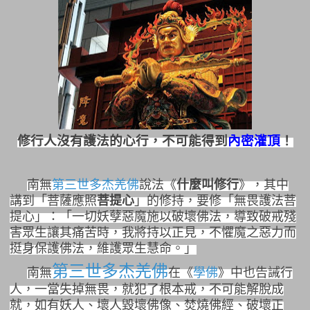
修行
人沒有護法的心行，不可能得到
內密灌頂
！
南無
第三世多杰羌佛
說法《
什麼叫修行
》，其中
講到「菩薩應照
菩提心
」的修持，要修「無畏護法菩
提心」：「一切妖孽惡魔施以破壞佛法，導致破戒殘
害眾生讓其痛苦時，我將持以正見，不懼魔之惡力而
挺身保護佛法，維護眾生慧命。」
第三世多杰羌佛
南無
在《
學佛
》中也告誡行
人，一當失掉無畏，就犯了根本戒，不可能解脫成
就，如有妖人、壞人毀壞佛像、焚燒佛經、破壞正