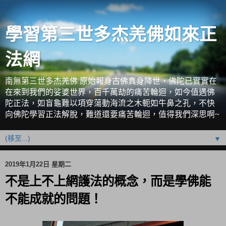
學習第三世多杰羌佛如來正
法網
南無第三世多杰羌佛 原始報身古佛真身降世，佛陀已實實在
在來到我們的娑婆世界，百千萬劫的痛苦輪迴，如今值遇佛
陀正法，如盲龜難以項穿蕩動海流之木軛如牛鼻之孔，不快
向佛陀學習正法解脫，難道還要痛苦輪迴，值得我們深思啊~
▼
2019年1月22日 星期二
不是上不上網護法的概念，而是學佛能
不能成就的問題！