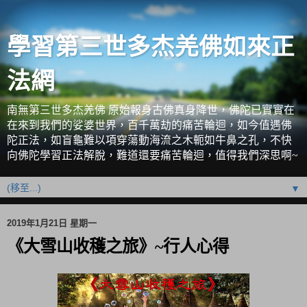
學習第三世多杰羌佛如來正
法網
南無第三世多杰羌佛 原始報身古佛真身降世，佛陀已實實在
在來到我們的娑婆世界，百千萬劫的痛苦輪迴，如今值遇佛
陀正法，如盲龜難以項穿蕩動海流之木軛如牛鼻之孔，不快
向佛陀學習正法解脫，難道還要痛苦輪迴，值得我們深思啊~
▼
2019年1月21日 星期一
《大雪山收穫之旅》~行人心得