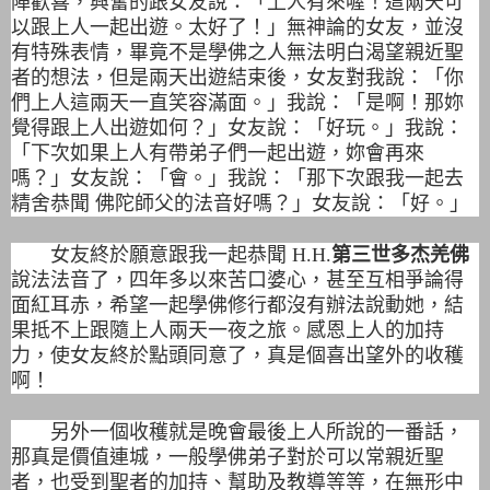
陣歡喜，興奮的跟女友說：「上人有來喔！這兩天可
以跟上人一起出遊。太好了！」無神論的女友，並沒
有特殊表情，畢竟不是學佛之人無法明白渴望親近聖
者的想法，但是兩天出遊結束後，女友對我說：「你
們上人這兩天一直笑容滿面。」我說：「是啊！那妳
覺得跟上人出遊如何？」女友說：「好玩。」我說：
「下次如果上人有帶弟子們一起出遊，妳會再來
嗎？」女友說：「會。」我說：「那下次跟我一起去
精舍恭聞 佛陀師父的法音好嗎？」女友說：「好。」
女友終於願意跟我一起恭聞 H.H.
第三世多杰羌佛
說法法音了，四年多以來苦口婆心，甚至互相爭論得
面紅耳赤，希望一起學佛修行都沒有辦法說動她，結
果抵不上跟隨上人兩天一夜之旅。感恩上人的加持
力，使女友終於點頭同意了，真是個喜出望外的收穫
啊！
另外一個收穫就是晚會最後上人所說的一番話，
那真是價值連城，一般學佛弟子對於可以常親近聖
者，也受到聖者的加持、幫助及教導等等，在無形中