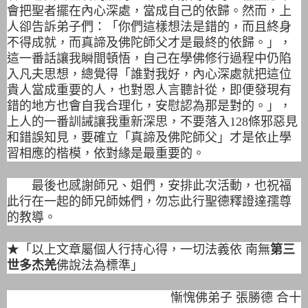
會把聖者擺在內心深處，當成自己的依歸。然而，上
人卻告訴弟子們：「你們這樣想法是錯的，而且終身
不得成就，而真諦及佛陀師父才是最終的依歸。」，
這一番話讓我瞬間頓悟，自己在學佛修行過程中仍陷
入凡夫思想，總覺得「誰對我好，內心深處就把這位
貴人當成重要的人，也對恩人言聽計從，即便發現有
錯的地方也會自我合理化，安慰認為那是對的。」，
上人的一番訓誡讓我重新深思，不要落入128條邪惡見
和錯誤知見，要確立「真諦及佛陀師父」才是依止學
習相應的楷模，依對緣是最重要的。
最後也感謝師兄、姐們，安排此次活動，也祝福
此行在一起的師兄師姊們，勿忘此行聖德釋證達孺尊
的教導。
★「以上文章屬個人行持心得，一切法義依 南無
第三
世多杰羌
佛說法為標準」
慚愧佛弟子 張勝德 合十