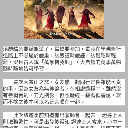
還願精舍要辦旅遊了，當然要參加，畢竟在學佛修行
道路上不必過於嚴肅，該嚴謹時嚴謹，該輕鬆時輕
鬆，況且古人說「萬象皆我師」，大自然的萬事萬物
隨時隨地皆可學習。
這次大雪山之旅，女友能一起同行是件難能可貴
的事，因為女友為無神論者，在相處過程中，雖然沒
有唇槍舌劍，刀光劍影，但也歷經一翻循循善誘，鍥
而不捨之後才可以名正言順在一起。
此次旅遊事前知道有出家師會一起去， 證達上人
則法務繁忙，可是出發後得知 證達上人會來，心中一