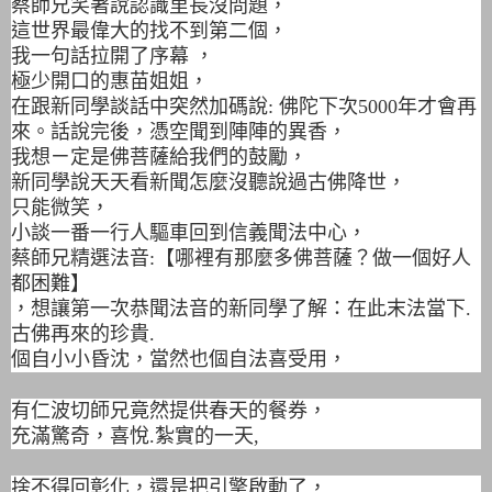
蔡師兄笑著說認識里長沒問題，
這世界最偉大的找不到第二個，
我一句話拉開了序幕 ，
極少開口的惠苗姐姐，
在跟新同學談話中突然加碼說: 佛陀下次5000年才會再
來。話說完後，憑空聞到陣陣的異香，
我想ㄧ定是佛菩薩給我們的鼓勵，
新同學說天天看新聞怎麼沒聽說過古佛降世，
只能微笑，
小談一番一行人驅車回到信義聞法中心，
蔡師兄精選法音:【哪裡有那麼多佛菩薩？做一個好人
都困難】
，想讓第一次恭聞法音的新同學了解：在此末法當下.
古佛再來的珍貴.
個自小小昏沈，當然也個自法喜受用，
有仁波切師兄竟然提供春天的餐券，
充滿驚奇，喜悅.紮實的一天,
捨不得回彰化，還是把引擎啟動了，