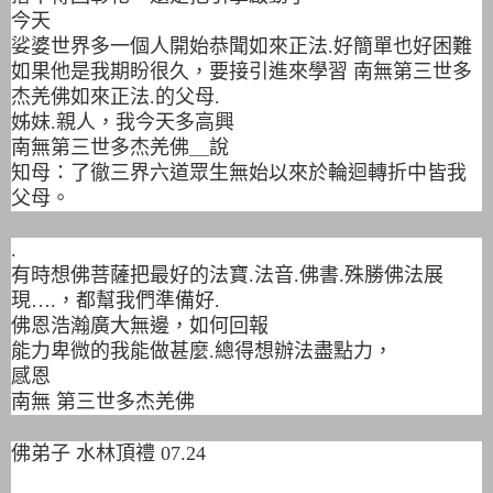
今天
娑婆世界多一個人開始恭聞如來正法.好簡單也好困難
如果他是我期盼很久，要接引進來學習 南無第三世多
杰羌佛如來正法.的父母.
姊妹.親人，我今天多高興
南無第三世多杰羌佛＿說
知母：了徹三界六道眾生無始以來於輪迴轉折中皆我
父母。
.
有時想佛菩薩把最好的法寶.法音.佛書.殊勝佛法展
現….，都幫我們準備好.
佛恩浩瀚廣大無邊，如何回報
能力卑微的我能做甚麼.總得想辦法盡點力，
感恩
南無 第三世多杰羌佛
佛弟子 水林頂禮 07.24