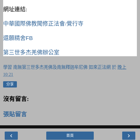
網址連結:
中華國際佛教聞修正法會/覺行寺
還願精舍FB
第三世多杰羌佛辦公室
學習 南無第三世多杰羌佛及南無釋迦牟尼佛 如來正法網
於
晚上
10:21
分享
沒有留言:
張貼留言
‹
›
首頁