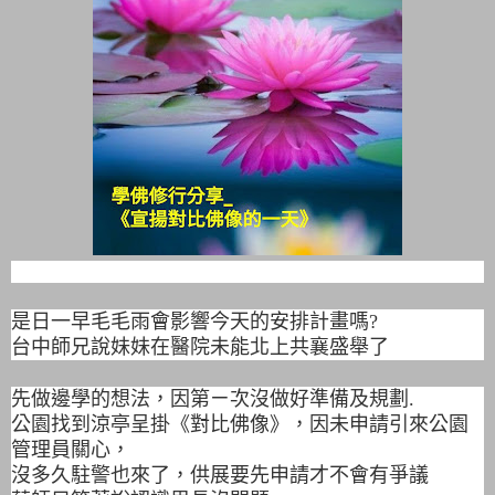
是日一早毛毛雨會影響今天的安排計畫嗎?
台中師兄說妹妹在醫院未能北上共襄盛舉了
先做邊學的想法，因第ㄧ次沒做好準備及規劃.
公園找到涼亭呈掛《對比佛像》，因未申請引來公園
管理員關心，
沒多久駐警也來了，供展要先申請才不會有爭議