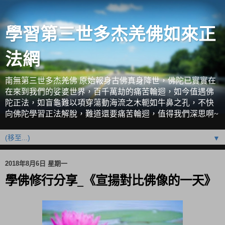
學習第三世多杰羌佛如來正
法網
南無第三世多杰羌佛 原始報身古佛真身降世，佛陀已實實在
在來到我們的娑婆世界，百千萬劫的痛苦輪迴，如今值遇佛
陀正法，如盲龜難以項穿蕩動海流之木軛如牛鼻之孔，不快
向佛陀學習正法解脫，難道還要痛苦輪迴，值得我們深思啊~
▼
2018年8月6日 星期一
學佛修行分享_《宣揚對比佛像的一天》