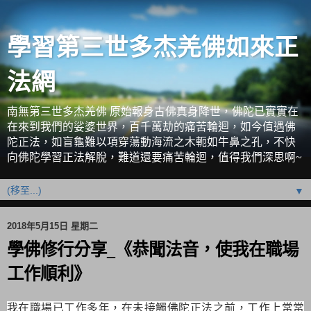
學習第三世多杰羌佛如來正
法網
南無第三世多杰羌佛 原始報身古佛真身降世，佛陀已實實在
在來到我們的娑婆世界，百千萬劫的痛苦輪迴，如今值遇佛
陀正法，如盲龜難以項穿蕩動海流之木軛如牛鼻之孔，不快
向佛陀學習正法解脫，難道還要痛苦輪迴，值得我們深思啊~
▼
2018年5月15日 星期二
學佛修行分享_《恭聞法音，使我在職場
工作順利》
我在職場已工作多年，在未接觸佛陀正法之前，工作上常常