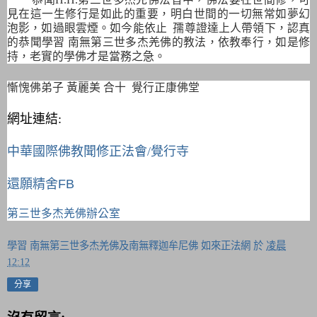
見在這一生修行是如此的重要，明白世間的一切無常如夢幻
泡影，如過眼雲煙。如今能依止 孺尊證達上人帶領下，認真
的恭聞學習 南無第三世多杰羌佛的教法，依教奉行，如是修
持，老實的學佛才是當務之急。
慚愧佛弟子 黃麗美 合十 覺行正康佛堂
網址連結:
中華國際佛教聞修正法會/覺行寺
還願精舍FB
第三世多杰羌佛辦公室
學習 南無第三世多杰羌佛及南無釋迦牟尼佛 如來正法網
於
凌晨
12:12
分享