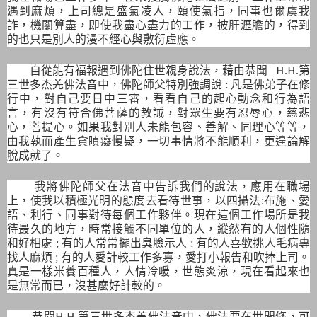
遇到麻煩，上司總是盛氣凌人，頤使氣指，同事也爾虞我
詐，機關算盡，即使我盡心盡力的工作，披肝瀝膽的，得到
的也只是別人的漫不經心與敷衍虛應。
自從能有福報遇到佛陀住世親身說法，藉由恭聞 H.H.第
三世多杰羌佛法音中，佛陀師父特別強調說 : 凡是佛弟子在修
行中，對自己要日中三審，看看自己的起心動念和行為語
言，有沒有符合佛菩薩的教誡，對眾生要有忍辱心，慈悲
心，菩提心。如果我對別人未能包容、善解、同理心等等，
由我執而產生貪瞋癡慢疑，一切事情將不能順利，更遑論解
脫成就了。
我將佛陀師父在法音中告訴我們的說法，應用在職場
上，使我以積極光明的態度去看待世事，以四攝法:布施、愛
語、利行、同事對待每個工作夥伴。現在這個工作場所是我
待最久的地方，時常接觸不同單位的人，縱然有的人個性隨
和好相處 ; 有的人常常擺出臭臉示人 ; 有的人喜歡挑人毛病專
找人麻煩 ; 有的人愛計較工作多寡，愛打小報告和吹捧上司。
真是一樣米養百種人，人情冷暖，世態炎涼，現在看起來也
是無常而已，沒甚麼好計較的。
恭聞H.H.第三世多杰羌佛法音中，佛法要在世間修，可