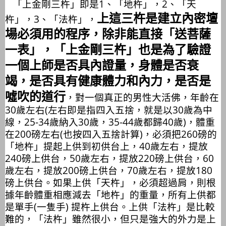
「上金剛三杵」即是1、「地杵」，2、「天
上這三杵是建立內密壇
杵」，3、「法杵」，
場必須用的程序，除非能直接「送菩薩
一表」，「上金剛三杵」也是為了驗證
一個上師是否具內證量，身體是否衰
竭，是否具有健康體力和內力，是否是
噓吹的道行
，對一個真正的男性大活佛，年齡在
30歲左右(左右即是指四入五捨，就是以30歲為中
線，25-34歲納入30歲，35-44歲都歸40歲)，體重
在200磅左右(也按四入五捨計算)，必須把260磅的
「地杵」提起上供到初供台上，40歲左右，提放
240磅上供台，50歲左右，提放220磅上供台，60
歲左右，提放200磅上供台，70歲左右，提放180
磅上供台。如果上供「天杵」，必須超過肩，則根
據年齡體重相應減去「地杵」的重量，所有上供都
是單手(一隻手) 提杵上供台。上供「法杵」是比較
難的，「法杵」雖然很小，但只是強大的外力是上