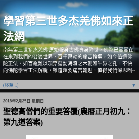
學習第三世多杰羌佛如來正
法網
南無第三世多杰羌佛 原始報身古佛真身降世，佛陀已實實在
在來到我們的娑婆世界，百千萬劫的痛苦輪迴，如今值遇佛
陀正法，如盲龜難以項穿蕩動海流之木軛如牛鼻之孔，不快
向佛陀學習正法解脫，難道還要痛苦輪迴，值得我們深思啊~
▼
2018年2月25日 星期日
聖德高僧們的重要答覆(農曆正月初九：
第九道答案)