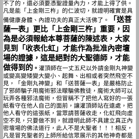
不了的，還必須要憑聖證量內力，才能上得了供。
凡是能「上金剛三杵」的仁波切，就證明確實是具
「送菩
備健康身體、內證功夫的真正大活佛了。
薩一表」更比「上金剛三杵」重要，因
為是必須報給本尊菩薩的陳述表，大家
見到「收表化虹」才能作為批准內密壇
場的證據，這是絕對的大聖德師，才能
做得到的
。
灌頂師在一丈五尺以外請金剛丸神變
或變高變矮變大變小、起舞、出相或者突然飛空不
見，「金剛丸神變」和「送菩薩一表」是嚴格防止
了邪師騙子用魔術邪法矇騙佛教徒，魔術大師可以
玩弄各種邪法魔術，但冒稱不了把他人寫好的一張
紙看守在他人自己的面前，讓灌頂師站在遠處，把
他人看守的這張紙，當眾請菩薩收走，化虹飛向虛
空不見，只要做不到，就證明此師不具建立真正內
密壇場的佛法道行，此人不是大聖者！！！相反，
凡是冒充聖者的上師所給信眾展示的其他神奇都是