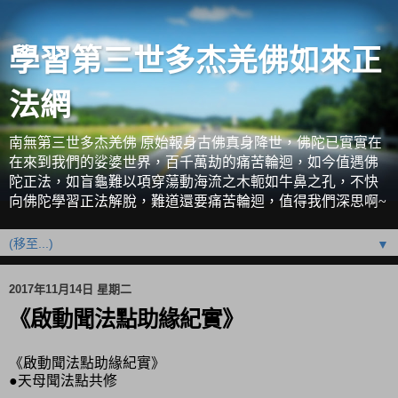
學習第三世多杰羌佛如來正
法網
南無第三世多杰羌佛 原始報身古佛真身降世，佛陀已實實在
在來到我們的娑婆世界，百千萬劫的痛苦輪迴，如今值遇佛
陀正法，如盲龜難以項穿蕩動海流之木軛如牛鼻之孔，不快
向佛陀學習正法解脫，難道還要痛苦輪迴，值得我們深思啊~
▼
2017年11月14日 星期二
《啟動聞法點助緣紀實》
《啟動聞法點助緣紀實》
●天母聞法點共修