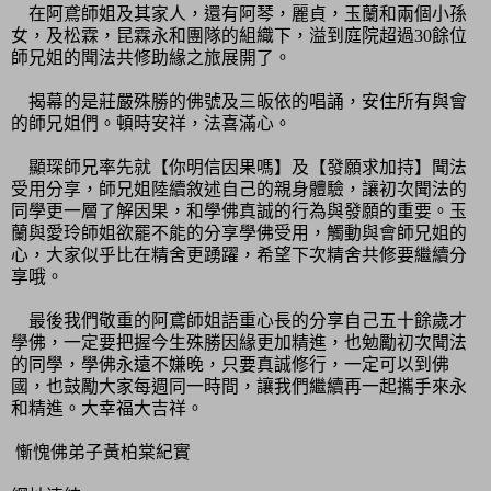
在阿鳶師姐及其家人，還有阿琴，麗貞，玉蘭和兩個小孫
女，及松霖，昆霖永和團隊的組織下，溢到庭院超過30餘位
師兄姐的聞法共修助緣之旅展開了。
揭幕的是莊嚴殊勝的佛號及三皈依的唱誦，安住所有與會
的師兄姐們。頓時安祥，法喜滿心。
顯琛師兄率先就【你明信因果嗎】及【發願求加持】聞法
受用分享，師兄姐陸續敘述自己的親身體驗，讓初次聞法的
同學更一層了解因果，和學佛真誠的行為與發願的重要。玉
蘭與愛玲師姐欲罷不能的分享學佛受用，觸動與會師兄姐的
心，大家似乎比在精舍更踴躍，希望下次精舍共修要繼續分
享哦。
最後我們敬重的阿鳶師姐語重心長的分享自己五十餘歲才
學佛，一定要把握今生殊勝因緣更加精進，也勉勵初次聞法
的同學，學佛永遠不嫌晚，只要真誠修行，一定可以到佛
國，也鼓勵大家每週同一時間，讓我們繼續再一起攜手來永
和精進。大幸福大吉祥。
慚愧佛弟子黃柏棠紀實