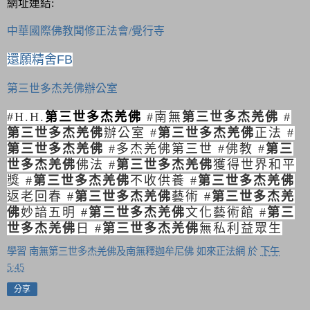
網址連結:
中華國際佛教聞修正法會/覺行寺
還願精舍FB
第三世多杰羌佛辦公室
#H.H.
第三世多杰羌佛
#
南無
第三世多杰羌佛
#
第三世多杰羌佛
辦公室
#
第三世多杰羌佛
正法
#
第三世多杰羌佛
#
多杰羌佛第三世
#
佛教
#
第三
世多杰羌佛
佛法
#
第三世多杰羌佛
獲得世界和平
獎
#
第三世多杰羌佛
不收供養
#
第三世多杰羌佛
返老回春
#
第三世多杰羌佛
藝術
#
第三世多杰羌
佛
妙諳五明
#
第三世多杰羌佛
文化藝術館
#
第三
世多杰羌佛
日
#
第三世多杰羌佛
無私利益眾生
學習 南無第三世多杰羌佛及南無釋迦牟尼佛 如來正法網
於
下午
5:45
分享