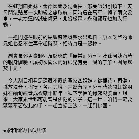
在虹翔四姐妹，金霞師姐及副會長，淑美師姐引領下，天
母聞法點第一次助緣之旅啟航，同時遠在萬華，轉了兩次公
車，一次捷運的誠忠師兄，北投松霖，永和顯琛也加入行
動。
一進門擺在眼前的是豐盛晚餐與水果飲料，原本吃飽的師
兄姐也忍不住再拿起碗筷，招待真是一級棒。
副會長鄭孟豪師兄及顯琛的『無常』分享，及孫阿姨適時
的親身體驗，讓初次聞法的游師兄有更一層的了解，團隊默
契十足。
令人刮目相看是深藏不露的黃家四姐妹，從插花，司儀，
播放法音，招待，各司其職，井然有序。分享時聽聞虹餘姐
妹在緬甸經營成衣廠十餘年，種下學佛的緣起與發願，想
來，大家累世都可能曾是佛陀的弟子，這一世，咱們一定要
緊緊牽著彼此的手，一起宣揚正法，一起到佛國。
●永和聞法中心共修