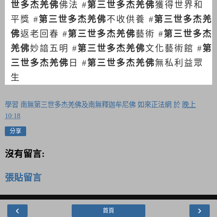
世多杰羌佛
佛法
#
第三世多杰羌佛
獲得世界和
平獎
#
第三世多杰羌佛
不收供養
#
第三世多杰羌
佛
返老回春
#
第三世多杰羌佛
藝術
#
第三世多杰
羌佛
妙諳五明
#
第三世多杰羌佛
文化藝術館
#
第
三世多杰羌佛
日
#
第三世多杰羌佛
無私利益眾
生
學習 南無第三世多杰羌佛及南無釋迦牟尼佛 如來正法網
於
晚上
10:18
分享
沒有留言:
張貼留言
‹
›
首頁