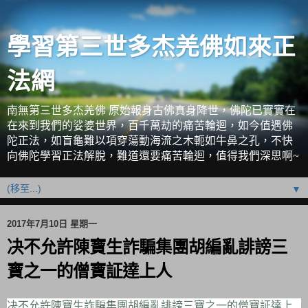
學習第三世多杰羌佛如來正
法網
南無第三世多杰羌佛 原始報身古佛真身降世，佛陀已實實在
在來到我們的娑婆世界，百千萬劫的痛苦輪迴，如今值遇佛
陀正法，如盲龜難以項穿蕩動海流之木軛如牛鼻之孔，不快
向佛陀學習正法解脫，難道還要痛苦輪迴，值得我們深思啊~
▼
2017年7月10日 星期一
决不允許陳寶生詐騙集團胡編亂誹謗三
寶之一的僧寶証達上人
决不允許陳寶生詐騙集團胡編亂誹謗三寶之一的僧寶証達上