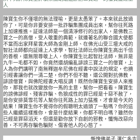
人
陳寶生你不僅壞的無法理喻，更是太愚笨了。本來就此放過
你了，可是你非要安排一批詐騙集團成員出來，幫你往死路
上加速推進。証達法師是一個清淨修行的出家人，是佛教三
寶之一的高僧，受人敬重的典範，就連著名的聯合國大使都
不當而出家拜星雲大師為金剛上師、在佛光山受三壇大戒的
智壯法師都向証達上人求學，智壯法師比你陳寶生高出千倍
的善根，還無限尊敬上人，你陳寶生比起智壯法師，無非是
九牛一毛都不如，你竟然還胡編亂誹謗三寶之一的僧寶，上
人為你們講明了南無釋迦牟尼佛在經書中說法的規定，也摘
引經書讓你們一清二楚，你們不但不聽，還公開對抗佛教，
誹謗僧寶，與佛陀經書大唱反調！既然你陳寶生安排人來推
你，那我也就改變放你一馬的主意，幫你一把看看。陳寶生
的謗佛誹經、殘害詐騙、色狼成性的罪已經是十惡不赦了，
是你安排莫雪花等人幫你往死路上加力猛推，才會是今天的
結果！陳寶生你不覺得你的假聰明太過頭了一點嗎？你的這
些人繼續這樣推你，會是什麼結果，你都不明白嗎？雖然你
已經是罪惡滔天，但還是勸你放下自創的邪教，懺悔改惡向
善，不可再存騙色騙財、傷害他人的心態了。
慚愧佛弟子 澤仁多吉