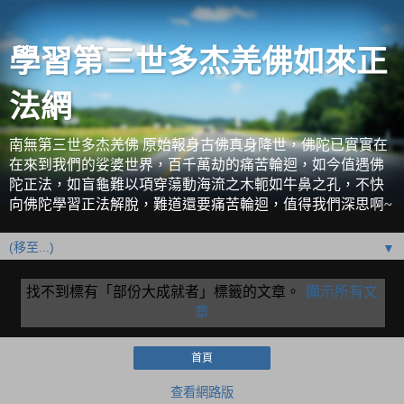
學習第三世多杰羌佛如來正
法網
南無第三世多杰羌佛 原始報身古佛真身降世，佛陀已實實在
在來到我們的娑婆世界，百千萬劫的痛苦輪迴，如今值遇佛
陀正法，如盲龜難以項穿蕩動海流之木軛如牛鼻之孔，不快
向佛陀學習正法解脫，難道還要痛苦輪迴，值得我們深思啊~
▼
找不到標有「部份大成就者」
標籤的文章。
顯示所有文
章
首頁
查看網路版