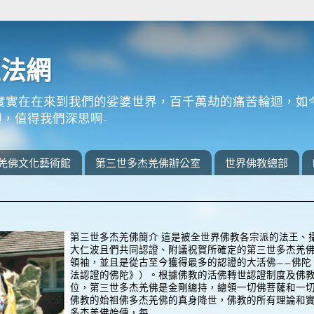
正法網
實實在在來到我們的娑婆世界，百千萬劫的痛苦輪迴，如
，值得我們深思啊~
羌佛文化藝術館
第三世多杰羌佛辦公室
世界佛教總部
第三世多杰羌佛簡介 這是被全世界佛教各宗派的法王、
大仁波且們共同認證、附議祝賀所確定的第三世多杰羌
領袖，並且是從古至今獲得最多的認證的大活佛——佛陀
法認證的佛陀》）。根據佛教的活佛轉世認證制度及佛
位，第三世多杰羌佛是金剛總持，總領一切佛菩薩和一
佛教的始祖佛多杰羌佛的真身降世，佛教的所有理論和
多杰羌佛始傳，每