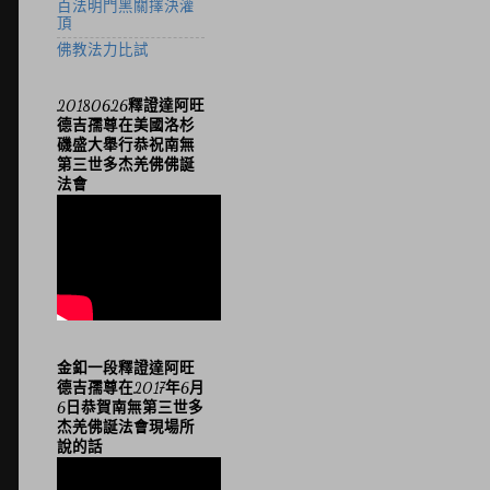
百法明門黑關擇決灌
頂
佛教法力比試
20180626釋證達阿旺
德吉孺尊在美國洛杉
磯盛大舉行恭祝南無
第三世多杰羌佛佛誕
法會
金釦一段釋證達阿旺
德吉孺尊在2017年6月
6日恭賀南無第三世多
杰羌佛誕法會現場所
說的話