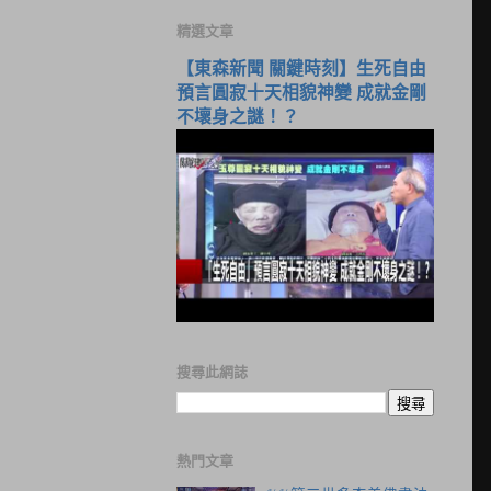
精選文章
【東森新聞 關鍵時刻】生死自由
預言圓寂十天相貌神變 成就金剛
不壞身之謎！？
搜尋此網誌
熱門文章