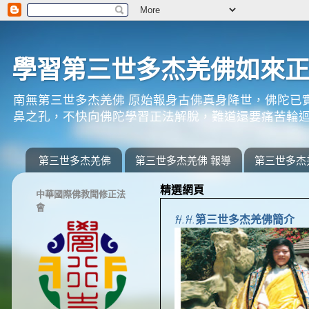
學習第三世多杰羌佛如來
南無第三世多杰羌佛 原始報身古佛真身降世，佛陀已
鼻之孔，不快向佛陀學習正法解脫，難道還要痛苦輪迴
第三世多杰羌佛
第三世多杰羌佛 報導
第三世多杰
精選網頁
中華國際佛教聞修正法
會
H.H.第三世多杰羌佛簡介