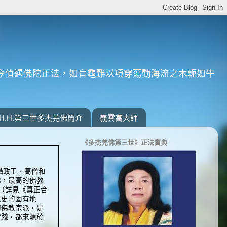
今值遇佛陀正法，如盲龜難以項穿蕩動海流之木軛如牛
H.H.第三世多杰羌佛簡介
義雲高大師
《多杰羌佛第三世》正法寶典
攝政王、高僧和
佛，最高的佛教
（詳見《真正合
教史的固有地
切佛教宗派，是
實踐，都來源於