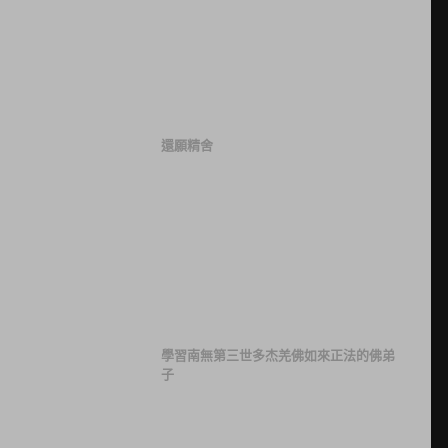
還願精舍
學習南無第三世多杰羌佛如來正法的佛弟
子