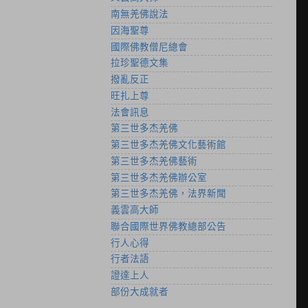
南無羌佛說法
因海聖尊
國際佛教僧尼總會
拉珍聖德文集
撥亂反正
旺扎上尊
法會訊息
第三世多杰羌佛
第三世多杰羌佛文化藝術館
第三世多杰羌佛藝術
第三世多杰羌佛辦公室
第三世多杰羌佛，法界新聞
義雲高大師
聯合國際世界佛教總部公告
行人心得
行者法語
證達上人
部份大成就者