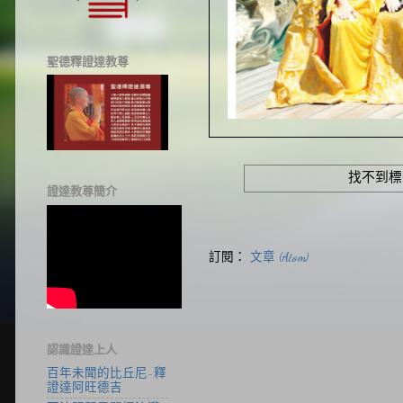
聖德釋證達教尊
找不到標
證達教尊簡介
訂閱：
文章 (Atom)
認識證達上人
百年未聞的比丘尼-釋
證達阿旺德吉