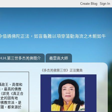
今值遇佛陀正法，如盲龜難以項穿蕩動海流之木軛如牛
H.H.第三世多杰羌佛簡介
義雲高大師
《多杰羌佛第三世》正法寶典
攝政王、高僧和
佛，最高的佛教
（詳見《真正合
教史的固有地
切佛教宗派，是
實踐，都來源於