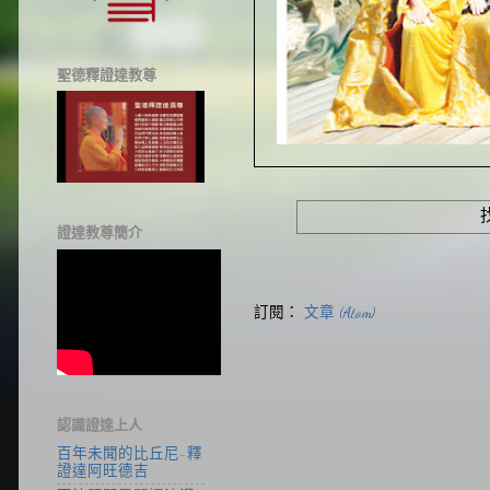
聖德釋證達教尊
證達教尊簡介
訂閱：
文章 (Atom)
認識證達上人
百年未聞的比丘尼-釋
證達阿旺德吉