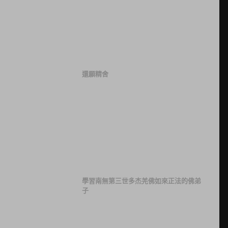
還願精舍
學習南無第三世多杰羌佛如來正法的佛弟
子