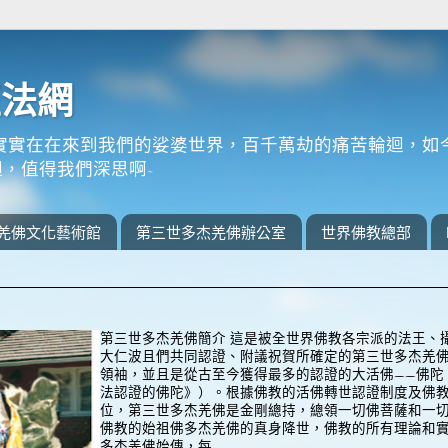
正法網
實實在在來到我們的娑婆世界，百千萬劫的痛苦輪迴，如
，值得我們深思啊~
羌佛文化藝術館
第三世多杰羌佛辦公室
世界佛教總部
第三世多杰羌佛簡介 這是被全世界佛教各宗派的法王、
大仁波且們共同認證、附議祝賀所確定的第三世多杰羌
領袖，並且是從古至今獲得最多的認證的大活佛——佛陀
法認證的佛陀》）。根據佛教的活佛轉世認證制度及佛
位，第三世多杰羌佛是金剛總持，總領一切佛菩薩和一
佛教的始祖佛多杰羌佛的真身降世，佛教的所有理論和
多杰羌佛始傳，每