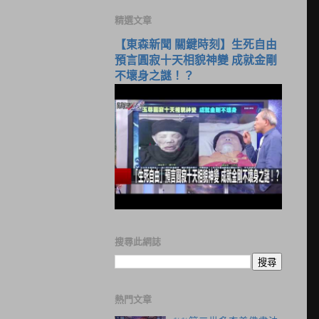
精選文章
【東森新聞 關鍵時刻】生死自由
預言圓寂十天相貌神變 成就金剛
不壞身之謎！？
搜尋此網誌
熱門文章