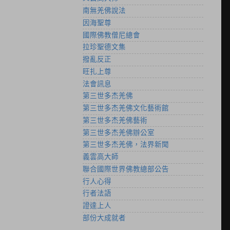
南無羌佛說法
因海聖尊
國際佛教僧尼總會
拉珍聖德文集
撥亂反正
旺扎上尊
法會訊息
第三世多杰羌佛
第三世多杰羌佛文化藝術館
第三世多杰羌佛藝術
第三世多杰羌佛辦公室
第三世多杰羌佛，法界新聞
義雲高大師
聯合國際世界佛教總部公告
行人心得
行者法語
證達上人
部份大成就者