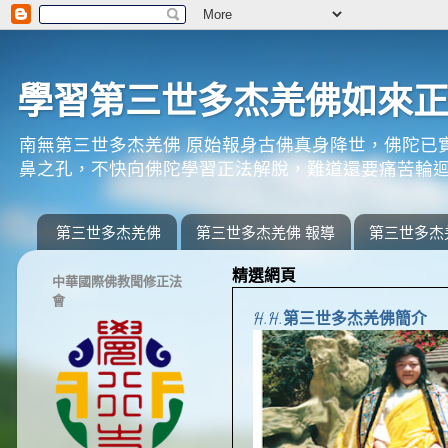
學習第三世多杰羌佛如來
南無第三世多杰羌佛 原始報身古佛真身降世，佛陀已
鼻之孔，不快向佛陀學習正法解脫，難道還要痛苦輪迴
第三世多杰羌佛
第三世多杰羌佛 報導
第三世多杰
精選網頁
中華國際佛教聞修正法
會
H.H.第三世多杰羌佛簡介