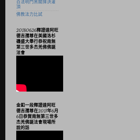
百法明門黑關擇決灌
頂
佛教法力比試
20180626釋證達阿旺
德吉孺尊在美國洛杉
磯盛大舉行恭祝南無
第三世多杰羌佛佛誕
法會
金釦一段釋證達阿旺
德吉孺尊在2017年6月
6日恭賀南無第三世多
杰羌佛誕法會現場所
說的話