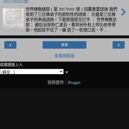
20170101號
›
世界佛教總部 ( 第 20170101 號 ) 回覆重要諮詢 我們
收到了三位佛弟子的原則性的諮詢： 左邊是三位佛
弟子的來函諮詢。下面是按原文打字 ： 世界佛教总
部： 最近出现有仁波且，看到另外有上师比他考得
高，他脸挂不住了，编 造了一些借口说，不...
‹
›
首頁
查看網路版
認識證達上人
▼
技術提供：
Blogger
.