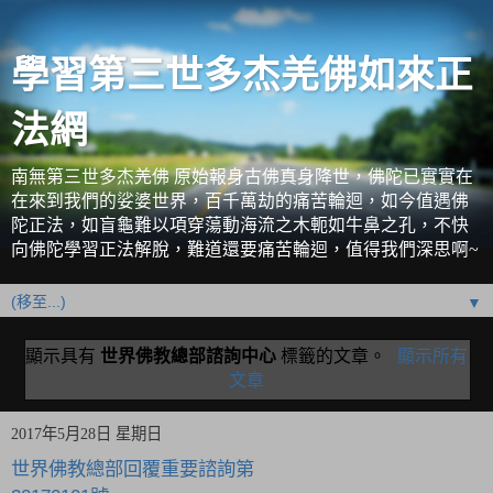
學習第三世多杰羌佛如來正
法網
南無第三世多杰羌佛 原始報身古佛真身降世，佛陀已實實在
在來到我們的娑婆世界，百千萬劫的痛苦輪迴，如今值遇佛
陀正法，如盲龜難以項穿蕩動海流之木軛如牛鼻之孔，不快
向佛陀學習正法解脫，難道還要痛苦輪迴，值得我們深思啊~
▼
顯示具有
世界佛教總部諮詢中心
標籤的文章。
顯示所有
文章
2017年5月28日 星期日
世界佛教總部回覆重要諮詢第