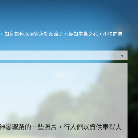
法，如盲龜難以項穿蕩動海流之木軛如牛鼻之孔，不快向佛
▼
神變聖蹟的一些照片，
行人們以資供奉得大