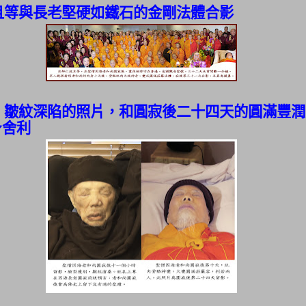
且等與長老堅硬如鐵石的金剛法體
合影
、皺紋深陷的照片，
和圓寂後二十
四天的圓滿豐潤
身舍利