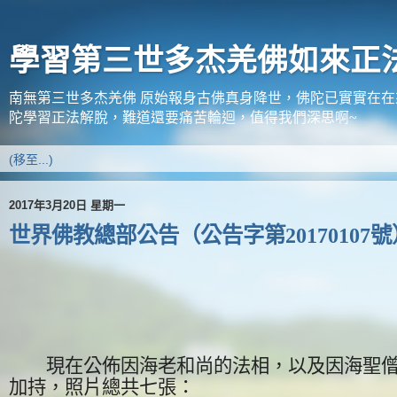
學習第三世多杰羌佛如來正
南無第三世多杰羌佛 原始報身古佛真身降世，佛陀已實實在
陀學習正法解脫，難道還要痛苦輪迴，值得我們深思啊~
2017年3月20日 星期一
世界佛教總部公告（公告字第20170107號
現在公佈因海老和尚的法相，以及因海聖
加持，照片總共七張
：