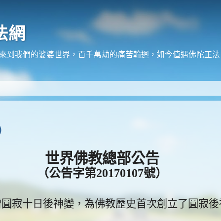
法網
在來到我們的娑婆世界，百千萬劫的痛苦輪迴，如今值遇佛陀正
）
世界佛教總部公告
（公告字第
20170107
號）
僧圓寂十日後神變，
為佛教歷史首次創立了圓寂後