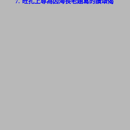
7.
旺扎上尊為因海長老題寫的讚頌偈