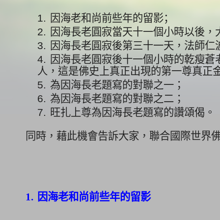
1.
因海老和尚前些年的留影；
2.
因海長老圓寂當天十一個小時以後，
3.
因海長老圓寂後第三十一天，
法師仁
4.
因海長老圓寂後十一個小時的乾瘦蒼
人，
這是佛史上真正出現的第一尊真正
5.
為因海長老題寫的對聯之一；
6.
為因海長老題寫的對聯之二；
7.
旺扎上尊為因海長老題寫的讚頌偈。
同時，藉此機會告訴大家，
聯合國際世界
1.
因海老和尚前些年的留影