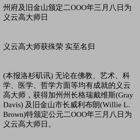
州府及旧金山颁定二
OOO
年三月八日为
义云高大师日
义云高大师获殊荣
实至名归
(
本报洛杉矶讯
)
无论在佛教、艺术、科
学、医学、哲学方面等均有成就的义云
高大师，获得加州州长格瑞戴维斯
(Gray
Davis)
及旧金山市长威利布朗
(Willie L.
Brown)
特颁定公元二
OOO
年三月八日为
义云高大师日。