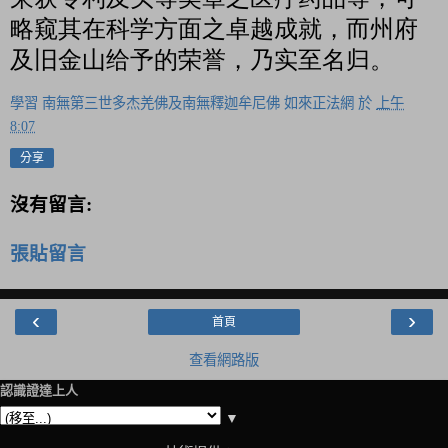
略窥其在科学方面之卓越成就，而州府
及旧金山给予的荣誉，乃实至名归。
學習 南無第三世多杰羌佛及南無釋迦牟尼佛 如來正法網
於
上午
8:07
分享
沒有留言:
張貼留言
‹
›
首頁
查看網路版
認識證達上人
▼