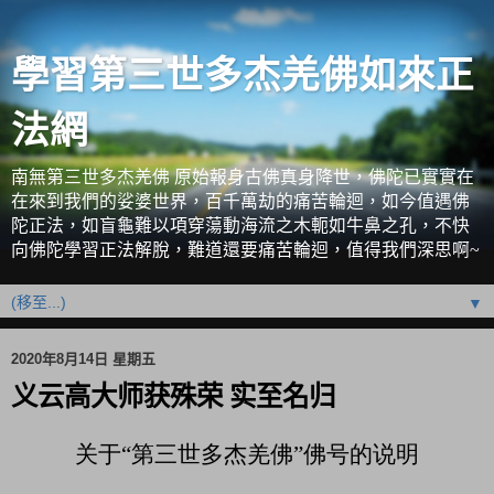
學習第三世多杰羌佛如來正
法網
南無第三世多杰羌佛 原始報身古佛真身降世，佛陀已實實在
在來到我們的娑婆世界，百千萬劫的痛苦輪迴，如今值遇佛
陀正法，如盲龜難以項穿蕩動海流之木軛如牛鼻之孔，不快
向佛陀學習正法解脫，難道還要痛苦輪迴，值得我們深思啊~
▼
2020年8月14日 星期五
义云高大师获殊荣 实至名归
关于“第三世多杰羌佛”佛号的说明