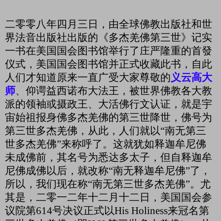
二零零八年四月三日，由全球佛教出版社和世
界法音出版社出版的《多杰羌佛第三世》记实
一书在美国国会图书馆举行了庄严隆重的首發
仪式，美国国会图书馆并正式收藏此书，自此
人们才知道原来一直广受大家尊敬的
义云高大
师
、仰谔益西诺布大法王，被世界佛教各大教
派的领袖或摄政王、大活佛行文认证，就是宇
宙始祖报身佛多杰羌佛的第三世降世，佛号为
第三世多杰羌佛，从此，人们就以“南无第三
世多杰羌佛”来称呼了。这就犹如释迦牟尼佛
未成佛前，其名号为悉达多太子，但自释迦牟
尼佛成佛以后，就改称“南无释迦牟尼佛”了，
所以，我们现在称“南无第三世多杰羌佛”。尤
其是，二零一二年十二月十二日，美国国会参
议院第
614
号决议正式以
His Holiness
来冠名第