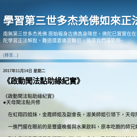
學習第三世多杰羌佛如來正
南無第三世多杰羌佛 原始報身古佛真身降世，佛陀已實實在
陀學習正法解脫，難道還要痛苦輪迴，值得我們深思啊~
2017年11月14日 星期二
《啟動聞法點助緣紀實》
《啟動聞法點助緣紀實》
●天母聞法點共修
在虹翔四姐妹，金霞師姐及副會長，淑美師姐引領下，天母聞
一進門擺在眼前的是豐盛晚餐與水果飲料，原本吃飽的師兄