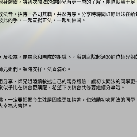
親身體驗，讓初次聞法的游師兄有更一層的了解，團隊默契十足
法音，招待，各司其職，井然有序。分享時聽聞虹餘姐妹在緬
彼此的手，一起宣揚正法，一起到佛國。
及松霖，昆霖永和團隊的組織下，溢到庭院超過30餘位師兄姐
師兄姐們。頓時安祥，法喜滿心。
分享，師兄姐陸續敘述自己的親身體驗，讓初次聞法的同學更
家似乎比在精舍更踴躍，希望下次精舍共修要繼續分享哦。
，一定要把握今生殊勝因緣更加精進，也勉勵初次聞法的同學
大幸福大吉祥。