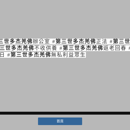
三世多杰羌佛
辦公室
#
第三世多杰羌佛
正法
#
第三
三世多杰羌佛
不收供養
#
第三世多杰羌佛
返老回春
日
#
第三世多杰羌佛
無私利益眾生
首頁