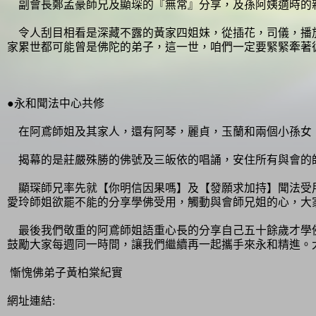
副會長鄭孟豪師兄及顯琛的『無常』分享，及孫阿姨適時的
令人刮目相看是深藏不露的黃家四姐妹，從插花，司儀，播放
家累世都可能曾是佛陀的弟子，這一世，咱們一定要緊緊牽著
●永和聞法中心共修
在阿鳶師姐及其家人，還有阿琴，麗貞，玉蘭和兩個小孫女，
揭幕的是莊嚴殊勝的佛號及三皈依的唱誦，安住所有與會的
顯琛師兄率先就【你明信因果嗎】及【發願求加持】聞法受用
愛玲師姐欲罷不能的分享學佛受用，觸動與會師兄姐的心，大
最後我們敬重的阿鳶師姐語重心長的分享自己五十餘歲才學佛
鼓勵大家每週同一時間，讓我們繼續再一起攜手來永和精進。
慚愧佛弟子黃柏棠紀實
網址連結: