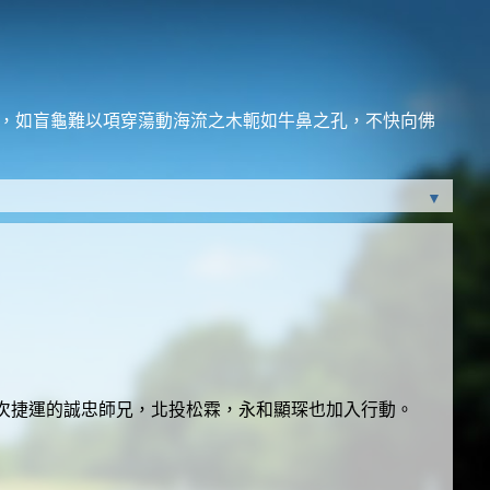
法，如盲龜難以項穿蕩動海流之木軛如牛鼻之孔，不快向佛
▼
次捷運的誠忠師兄，北投松霖，永和顯琛也加入行動。