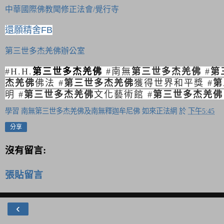
中華國際佛教聞修正法會/覺行寺
還願精舍FB
第三世多杰羌佛辦公室
#H.H.
第三世多杰羌佛
#
南無
第三世多杰羌佛
#
第
杰羌佛
佛法
#
第三世多杰羌佛
獲得世界和平獎
#
第
明
#
第三世多杰羌佛
文化藝術館
#
第三世多杰羌佛
學習 南無第三世多杰羌佛及南無釋迦牟尼佛 如來正法網
於
下午5:45
分享
沒有留言:
張貼留言
‹