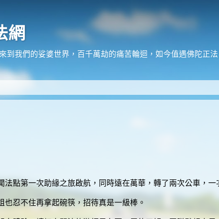
法網
在來到我們的娑婆世界，百千萬劫的痛苦輪迴，如今值遇佛陀正
法點第一次助緣之旅啟航，同時遠在萬華，轉了兩次公車，一
姐也忍不住再拿起碗筷，招待真是一級棒。