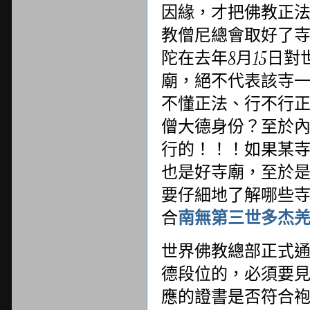
因緣，才把佛教正
教僧尼總會取好了
陀在去年
8
月
15
日對
廟，絕不代表該寺
不懂正法、行不行
僧大德身份？至於
行的！！！如果某
也是好寺廟，至於
要仔細地了解哪些
合
南無第三世多杰
世界佛教總部正式
德段位的，必須要
應的證書是否符合