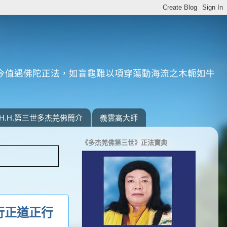
今值遇佛陀正法，如盲龜難以項穿蕩動海流之木軛如牛
H.H.第三世多杰羌佛簡介
義雲高大師
《多杰羌佛第三世》正法寶典
行正道正行