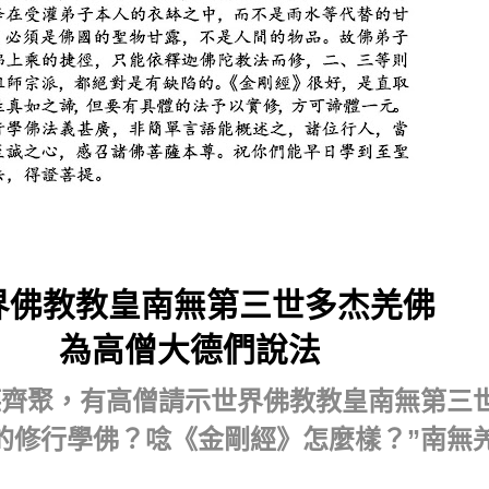
界佛教教皇南無第三世多杰羌佛
為高僧大德們說法
德齊聚，有高僧請示世界佛教教皇南無第三
”
的修行學佛？唸《金剛經》怎麼樣？
南無