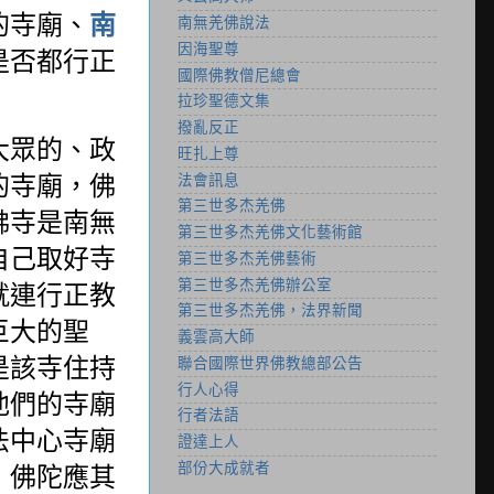
的寺廟、
南
南無羌佛說法
因海聖尊
是否都行正
國際佛教僧尼總會
：
拉珍聖德文集
撥亂反正
大眾的、政
旺扎上尊
的寺廟，佛
法會訊息
第三世多杰羌佛
佛寺是南無
第三世多杰羌佛文化藝術館
自己取好寺
第三世多杰羌佛藝術
第三世多杰羌佛辦公室
就連行正教
第三世多杰羌佛，法界新聞
巨大的聖
義雲高大師
是該寺住持
聯合國際世界佛教總部公告
行人心得
他們的寺廟
行者法語
法中心寺廟
證達上人
部份大成就者
，佛陀應其