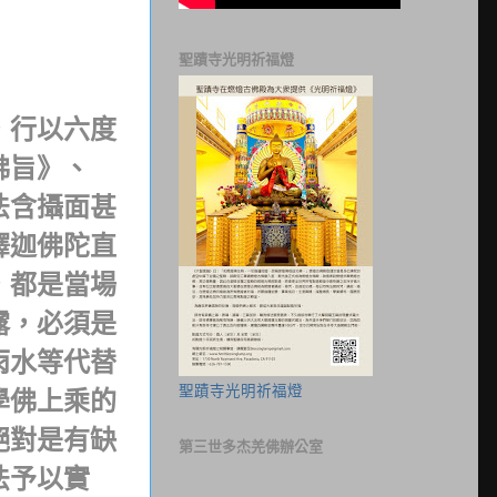
聖蹟寺光明祈福燈
，行以六度
佛旨》、
法含攝面甚
釋迦佛陀直
，都是當場
露，必須是
雨水等代替
聖蹟寺光明祈福燈
學佛上乘的
絕對是有缺
第三世多杰羌佛辦公室
法予以實