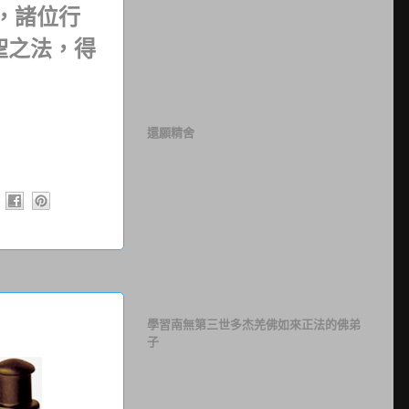
，諸位行
聖之法，得
還願精舍
學習南無第三世多杰羌佛如來正法的佛弟
子