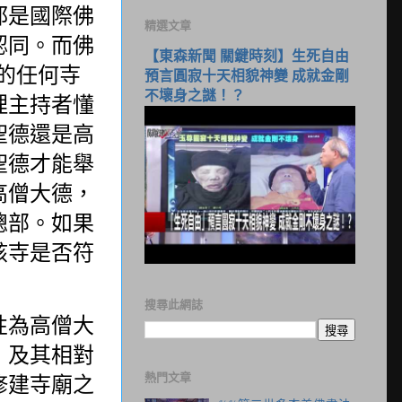
都是國際佛
精選文章
認同。而佛
【東森新聞 關鍵時刻】生死自由
的任何寺
預言圓寂十天相貌神變 成就金剛
不壞身之謎！？
理主持者懂
聖德還是高
聖德才能舉
高僧大德，
總部。如果
該寺是否符
搜尋此網誌
性為高僧大
，及其相對
熱門文章
修建寺廟之