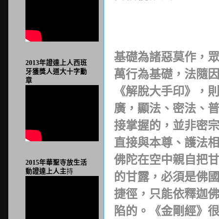
基礎為諸惡莫作，
2013年證達上人西班
牙獲獎人道大十字勳
萬行為基礎，法隨
章
《解脫大手印》，
廣，顯法、密法、
接掌握的，並非密
直接與本尊、護法
佛陀在空中親自把
2015年華聖寺放生活
動證達上人主
持
的甘露，必須是佛
捷徑，只能依釋迦
陷的。《金剛經》