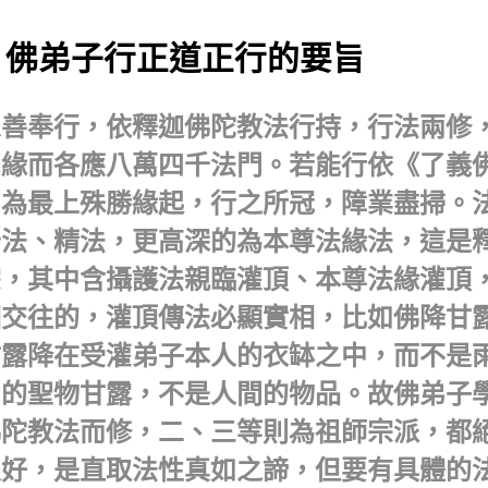
佛弟子行正道正行的要旨
眾善奉行，依釋迦佛陀教法行持，行法兩修
因緣而各應八萬四千法門。若能行依《了義
則為最上殊勝緣起，行之所冠，障業盡掃。
普法、精法，更高深的為本尊法緣法，這是
宗，其中含攝護法親臨灌頂、本尊法緣灌頂
相交往的，灌頂傳法必顯實相，比如佛降甘
甘露降在受灌弟子本人的衣缽之中，而不是
國的聖物甘露，不是人間的物品。故佛弟子
佛陀教法而修，二、三等則為祖師宗派，都
很好，是直取法性真如之諦，但要有具體的