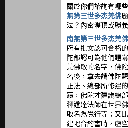
關於你們諮詢有哪
無第三世多杰羌佛
法？內密灌頂或勝
南無第三世多杰羌
府有批文認可合格
陀都認可為他們題
羌佛取的名字，佛
名後，拿去請佛陀
正法、總部所修建
蹟，佛陀才建議總
釋證達法師在世界
取名為覺行寺；又
建地合約書時，虛