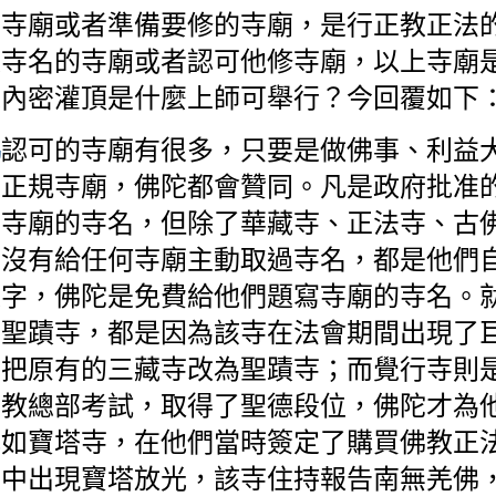
些寺廟或者準備要修的寺廟，是行正教正法
題寺名的寺廟或者認可他修寺廟，以上寺廟
義內密灌頂是什麼上師可舉行？今回覆如下
認可的寺廟有很多，只要是做佛事、利益
佛
的正規寺廟，佛陀都會贊同。凡是政府批准
寫寺廟的寺名，但除了華藏寺、正法寺、古
陀沒有給任何寺廟主動取過寺名，都是他們
題字，佛陀是免費給他們題寫寺廟的寺名。
的聖蹟寺，都是因為該寺在法會期間出現了
部把原有的三藏寺改為聖蹟寺；而覺行寺則
佛教總部考試，取得了聖德段位，佛陀才為
比如寶塔寺，在他們當時簽定了購買佛教正
空中出現寶塔放光，該寺住持報告南無羌佛