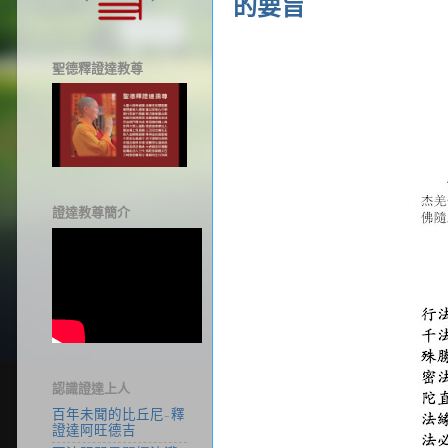
的要旨
聖德釋證達教尊
證達教尊簡介
認識證達上人
百年未聞的比丘尼-釋
證達阿旺德吉