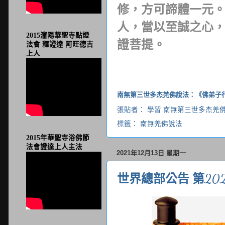
修，方可諦體一元
人，當以至誠之心
2015瀋陽華聖寺點燈
證菩提。
法會 釋證達 阿旺德吉
上人
南無第三世多杰羌佛說法：《佛弟子行
張貼者：
學習 南無第三世多杰羌
標籤：
南無羌佛說法
2015年華聖寺浴佛節
法會證達上人主法
2021年12月13日 星期一
世界總部公告 第202