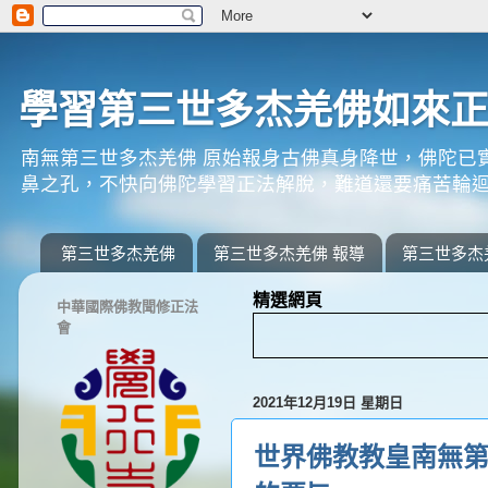
學習第三世多杰羌佛如來
南無第三世多杰羌佛 原始報身古佛真身降世，佛陀已
鼻之孔，不快向佛陀學習正法解脫，難道還要痛苦輪迴
第三世多杰羌佛
第三世多杰羌佛 報導
第三世多杰
精選網頁
中華國際佛教聞修正法
會
2021年12月19日 星期日
世界佛教教皇南無