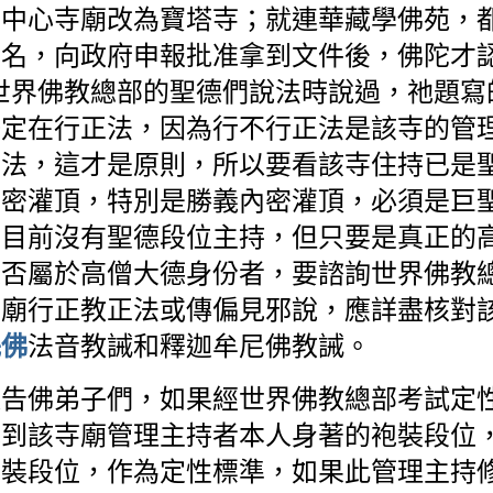
法中心寺廟改為寶塔寺；就連華藏學佛苑，
寺名，向政府申報批准拿到文件後，佛陀才
世界佛教總部的聖德們說法時說過，祂題寫
一定在行正法，因為行不行正法是該寺的管
正法，這才是原則，所以要看該寺住持已是
內密灌頂，特別是勝義內密灌頂，必須是巨
寺目前沒有聖德段位主持，但只要是真正的
是否屬於高僧大德身份者，要諮詢世界佛教
寺廟行正教正法或傳偏見邪說，應詳盡核對
法音教誡和釋迦牟尼佛教誡。
羌佛
通告佛弟子們，如果經世界佛教總部考試定
見到該寺廟管理主持者本人身著的袍裝段位
袍裝段位，作為定性標準，如果此管理主持