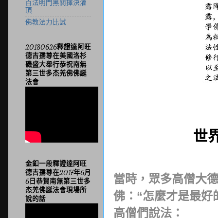
百法明門黑關擇決灌
頂
佛教法力比試
20180626釋證達阿旺
德吉孺尊在美國洛杉
磯盛大舉行恭祝南無
第三世多杰羌佛佛誕
法會
世
金釦一段釋證達阿旺
德吉孺尊在2017年6月
當時，眾多高僧大
6日恭賀南無第三世多
杰羌佛誕法會現場所
“
佛：
怎麼才是最好
說的話
高僧們說法：