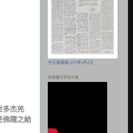
今日美國報2019年4月5日
羌佛獲世界和平獎
世多杰羌
羌佛隨之給