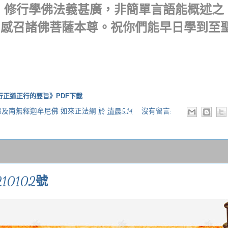
。
修行學佛法義甚廣，非簡單言語能概述之
，感召諸佛菩薩本尊。祝你們能早日學到至
正道正行的要旨》PDF下載
佛及南無釋迦牟尼佛 如來正法網
於
清晨5:14
沒有留言:
10102號