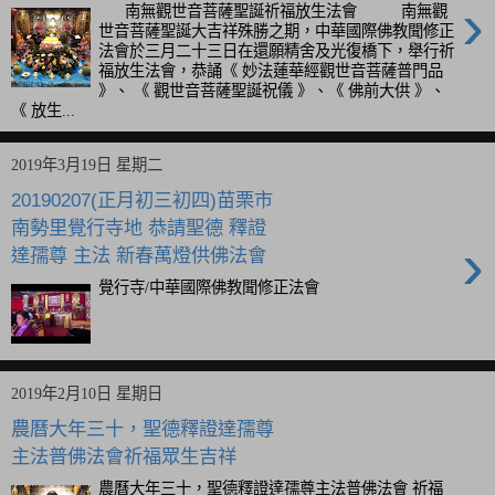
›
南無觀世音菩薩聖誕祈福放生法會 南無觀
世音菩薩聖誕大吉祥殊勝之期，中華國際佛教聞修正
法會於三月二十三日在還願精舍及光復橋下，舉行祈
福放生法會，恭誦《 妙法蓮華經觀世音菩薩普門品
》、 《 觀世音菩薩聖誕祝儀 》、《 佛前大供 》、
《 放生...
2019年3月19日 星期二
20190207(正月初三初四)苗栗市
南勢里覺行寺地 恭請聖德 釋證
›
達孺尊 主法 新春萬燈供佛法會
覺行寺/中華國際佛教聞修正法會
2019年2月10日 星期日
農曆大年三十，聖德釋證達孺尊
主法普佛法會祈福眾生吉祥
農曆大年三十，聖德釋證達孺尊主法普佛法會 祈福