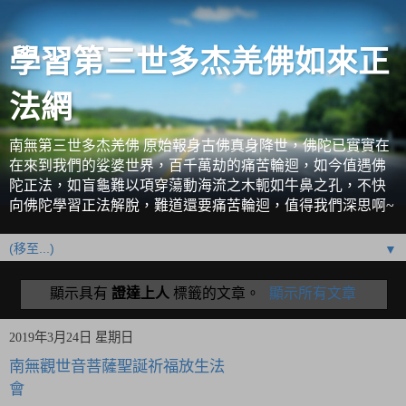
學習第三世多杰羌佛如來正
法網
南無第三世多杰羌佛 原始報身古佛真身降世，佛陀已實實在
在來到我們的娑婆世界，百千萬劫的痛苦輪迴，如今值遇佛
陀正法，如盲龜難以項穿蕩動海流之木軛如牛鼻之孔，不快
向佛陀學習正法解脫，難道還要痛苦輪迴，值得我們深思啊~
▼
顯示具有
證達上人
標籤的文章。
顯示所有文章
2019年3月24日 星期日
南無觀世音菩薩聖誕祈福放生法
會