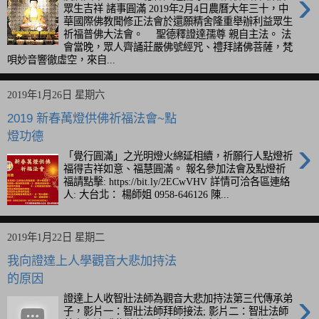
›
眾生吉祥 諸事圓滿 2019年2月4日農曆大年三十，中
華國際佛教聞修正法會於還願精舍隆重舉辦利益眾生
祈福普佛大法會。 聖德釋證達孺尊 親自主法。 法
會當晚，眾人齊誦莊嚴佛號經咒、禮拜諸佛菩薩，梵
唄妙音響徹虛空，來自...
2019年1月26日 星期六
2019 新春萬燈供佛祈福法會~點
燈功德
›
「覺行圓滿」之光明燈火綿延相續，祈願行人點燈祈
福得吉祥如意、福慧圓滿。 報名參加法會及點燈祈
福請點擊: https://bit.ly/2ECwVHV 詳情可洽各區連絡
人: 大台北： 楊師姐 0958-646126 陳...
2019年1月22日 星期二
我向證達上人學觀音大悲加持法
的原因
›
證達上人收智壯法師為觀音大悲加持法第三代傳承弟
子，影片一：智壯法師拜師接法; 影片二：智壯法師