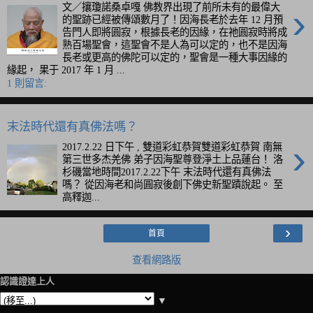
›
文／攘瓊諾桑卓嘎 佛教界出現了前所未有的最偉大
的聖跡已經被傳頌數月了！因海長老於去年 12 月預
告門人即將圓寂，根據長老的因緣，在祂圓寂時將成
熟百場聖會，這聖會不是人為可以定的，也不是因海
長老或更高的佛陀可以定的，聖會是一種大事因緣的
緣起， 果于 2017 年 1 月 ...
1 則留言:
末法時代還有真佛法嗎？
›
2017.2.22 日下午 , 雙道彩虹恭賀雙道彩虹恭賀 南無
第三世多杰羌佛 弟子因海聖尊登淨土上品蓮台！ 洛
杉磯當地時間2017.2.22下午 末法時代還有真佛法
嗎？ 從因海老和尚圓寂後創下佛史新聖蹟說起。 至
高釋迦...
›
首頁
查看網路版
認識證達上人
▼