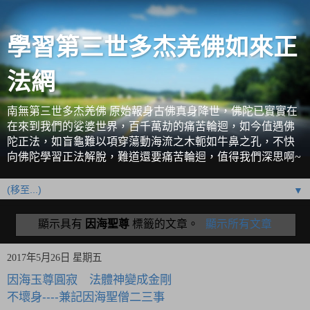
學習第三世多杰羌佛如來正
法網
南無第三世多杰羌佛 原始報身古佛真身降世，佛陀已實實在
在來到我們的娑婆世界，百千萬劫的痛苦輪迴，如今值遇佛
陀正法，如盲龜難以項穿蕩動海流之木軛如牛鼻之孔，不快
向佛陀學習正法解脫，難道還要痛苦輪迴，值得我們深思啊~
▼
顯示具有
因海聖尊
標籤的文章。
顯示所有文章
2017年5月26日 星期五
因海玉尊圓寂 法體神變成金剛
不壞身----兼記因海聖僧二三事